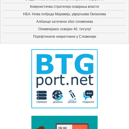
Комунистичка стратегија освајања власти
НБА: Нова побједа Мајамија, увјерљива Оклахома
Албанци затечени због споменика
Олимпијакос освојио 40. титулу!
Појефтиниле некретнине у Словенији