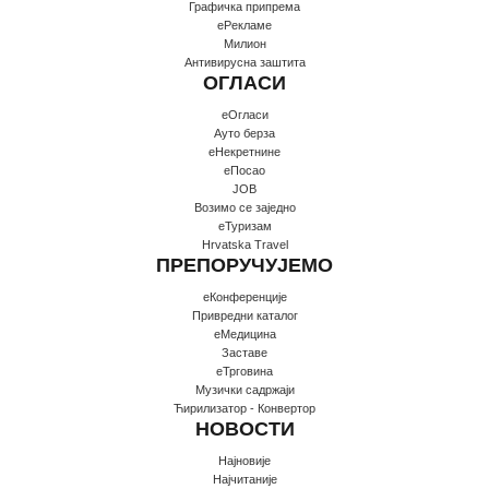
Графичка припрема
еРекламе
Милион
Антивирусна заштита
ОГЛАСИ
еОгласи
Ауто берза
еНекретнине
еПосао
JOB
Возимо се заједно
еТуризам
Hrvatska Travel
ПРЕПОРУЧУЈЕМО
еКонференције
Привредни каталог
еМедицина
Заставе
еТрговина
Музички садржаји
Ћирилизатор - Конвертор
НОВОСТИ
Најновије
Најчитаније