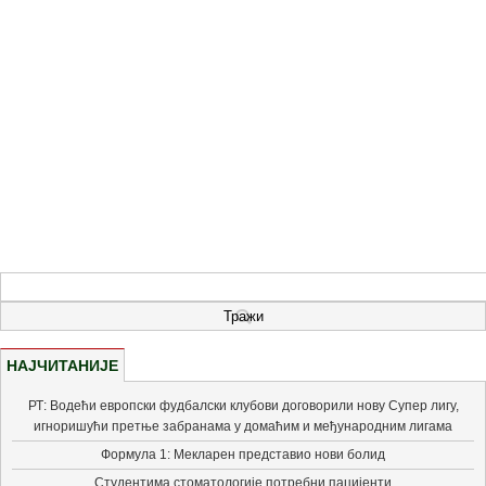
НАЈЧИТАНИЈЕ
РТ: Водећи европски фудбалски клубови договорили нову Супер лигу,
игноришући претње забранама у домаћим и међународним лигама
Формула 1: Мекларен представио нови болид
Студентима стоматологије потребни пацијенти