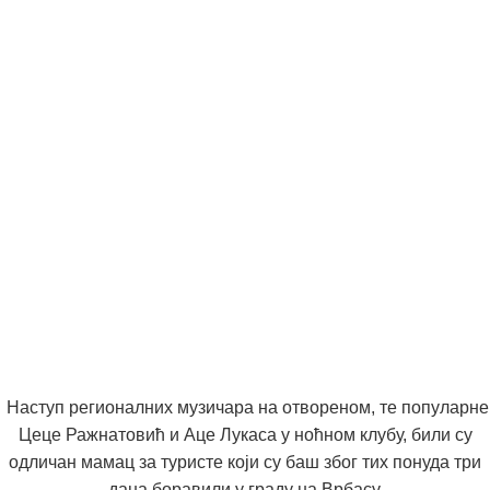
Наступ регионалних музичара на отвореном, те популарне
Цеце Ражнатовић и Аце Лукаса у ноћном клубу, били су
одличан мамац за туристе који су баш због тих понуда три
дана боравили у граду на Врбасу.