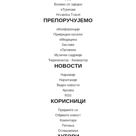
Возимо се заједно
еТуризам
Hrvatska Travel
ПРЕПОРУЧУЈЕМО
еКонференције
Привредни каталог
еМедицина
Заставе
еТрговина
Музички садржаји
Ћирилизатор - Конвертор
НОВОСТИ
Најновије
Најчитаније
Видео новости
Архива
RSS
КОРИСНИЦИ
Пријавите се
Oбјавите новост
Коментари
Питања
Оглашавање