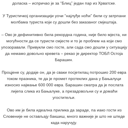
доласка – испричао је за “Блиц” један пар из Хрватске.
У Туристичкој организацији уочи “најлуђе ноћи” били су затрпани
молбама туриста који су дошли без заказаног смјештаја.
– Ово је дефинитивно била рекордна година, није било мјеста, ни
могућности да се туристи смјесте и то је проблем на који смо
упозоравали. Привукли смо госте, али сада смо дошли у ситуацију
да немамо довољно кревета – рекао је директор ТОБЛ Остоја
Барашин.
Процјене су, додаје он, да је сваки посјетилац потрошио 200 евра
током празника, те да је промет протеклих дана у Бањалуци
износио најмање 600 000 евра. Барашин сматра да је послата
лијепа слика из Бањалуке, а презадовољни су и домаћи
угоститељи.
Ово им је била идеална прилика да зараде, па иако гости из
Словеније не остављају бакшиш, много важније је што не штеде
када наручују.