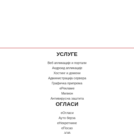
УСЛУГЕ
Веб апликације и портали
Андроид апликације
Хостинг и домени
Администрација сервера
Графичка припрема
еРекламе
Милион
Антивирусна заштита
ОГЛАСИ
еОгласи
Ауто берза
еНекретнине
еПосао
JOB