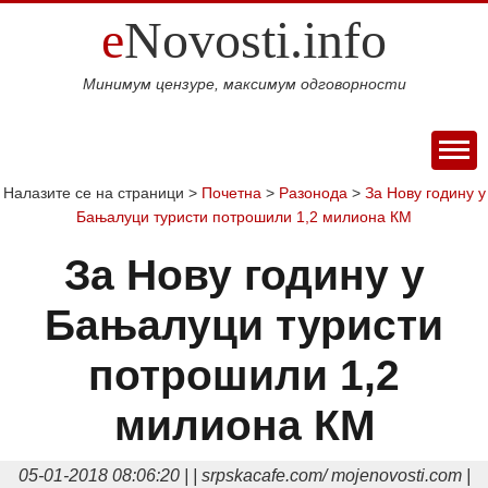
e
Novosti.info
Минимум цензуре, максимум одговорности
ПОЧЕТНА
Налазите се на страници >
Почетна
>
Разонода
>
За Нову годину у
Бањалуци туристи потрошили 1,2 милиона КМ
ВИЈЕСТИ
СПОРТ
За Нову годину у
МАГАЗИН
Бањалуци туристи
Свијет
Балкан
Србија
Република
Хроника
ЕКОНОМИЈА
Српска
Фудбал
Кошарка
Аутомото
ДРУШТВО
потрошили 1,2
Занимљивости
Култура
Наука
Образовање
Шоу
КОЛУМНЕ
и
бизнис
милиона КМ
Посао
Аутомобили
Некретнине
БЛОГ
технологија
Интервју
О НАМА
05-01-2018 08:06:20 | | srpskacafe.com/ mojenovosti.com |