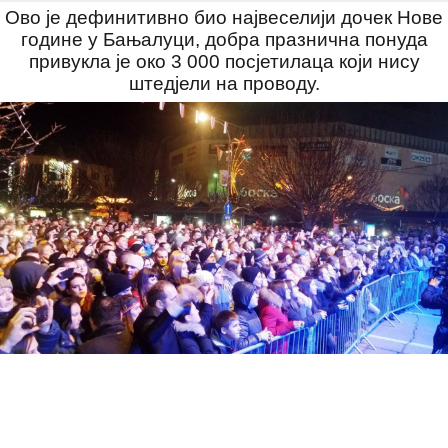
Ово је дефинитивно био највеселији дочек Нове
године у Бањалуци, добра празнична понуда
привукла је око 3 000 посјетилаца који нису
штедјели на проводу.