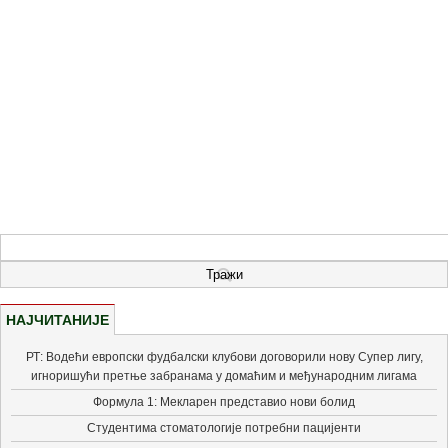
НАЈЧИТАНИЈЕ
РТ: Водећи европски фудбалски клубови договорили нову Супер лигу,
игноришући претње забранама у домаћим и међународним лигама
Формула 1: Мекларен представио нови болид
Студентима стоматологије потребни пацијенти