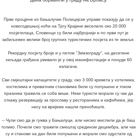
Прве процјене из бањалучке Полицијске управе показују да се у
новогодишњој ноћи на Тргу Крајине веселило око 20 000
посјетилаца, Словенци су били најбројнији и по први пут је
забиљежен велики број групних туристичких посјета из те земље.
Рекордну посјету броје и у петом “Зимзограду”, на десетине
хиљада грађана уживало је у овој манифестацији и понуди 60
излагача.
Сви смјештајни капацитети у граду, око 3 000 кревета у хотелима,
хостелима и приватним становима били су попуњени и током
празника тражила се соба више. Неки туристи морали су чак да
откажу резервацију за прославу у ресторанима и кафићима, јер
нису на вријеме нашли преноћиште.
– Чули смо да је гужва у Бањалуци, али нисмо мислили да је баш
толико. Почели смо тражити смештај средином децембра, али чак
су и станови на дан били попуњени и морали смо одустати од