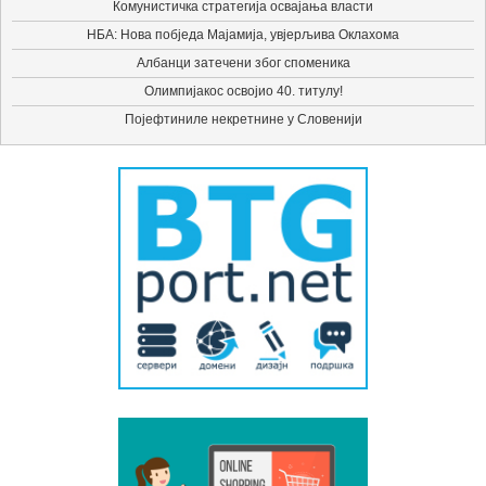
Комунистичка стратегија освајања власти
НБА: Нова побједа Мајамија, увјерљива Оклахома
Албанци затечени због споменика
Олимпијакос освојио 40. титулу!
Појефтиниле некретнине у Словенији