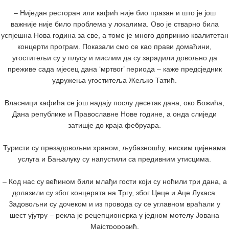
– Ниједан ресторан или кафић није био празан и што је још
важније није било проблема у локалима. Ово је стварно била
успјешна Нова година за све, а томе је много допринио квалитетан
концерти програм. Показали смо се као прави домаћини,
угоститељи су у плусу и мислим да су зарадили довољно да
преживе сада мјесец дана ‘мртвог’ периода – каже предсједник
удружења угоститеља Жељко Татић.
Власници кафића се још надају послу десетак дана, око Божића,
Дана републике и Православне Нове године, а онда слиједи
затишје до краја фебруара.
Туристи су презадовољни храном, љубазношћу, ниским цијенама
услуга и Бањалуку су напустили са предивним утисцима.
– Код нас су већином били млађи гости који су ноћили три дана, а
долазили су због концерата на Тргу, због Цеце и Аце Лукаса.
Задовољни су дочеком и из провода су се углавном враћали у
шест ујутру – рекла је рецепционерка у једном мотелу Јована
Мајстроровић.