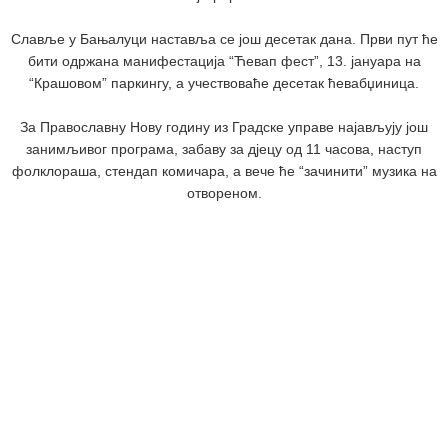
Славље у Бањалуци наставља се још десетак дана. Први пут ће
бити одржана манифестација “Ћевап фест”, 13. јануара на
“Крашовом” паркингу, а учествоваће десетак ћевабџиница.
За Православну Нову годину из Градске управе најављују још
занимљивог програма, забаву за дјецу од 11 часова, наступ
фолклораша, стендап комичара, а вече ће “зачинити” музика на
отвореном.