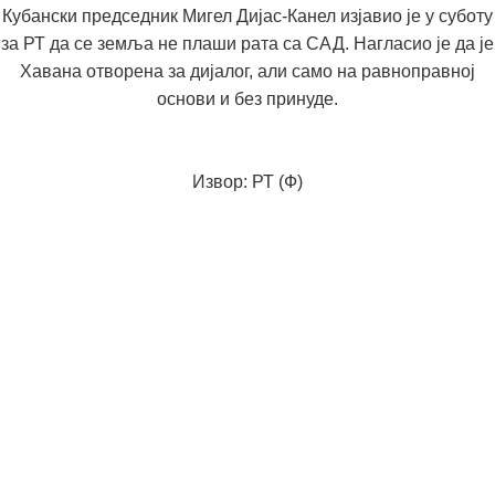
Кубански председник Мигел Дијас-Канел изјавио је у суботу
за РТ да се земља не плаши рата са САД. Нагласио је да је
Хавана отворена за дијалог, али само на равноправној
основи и без принуде.
Извор: РТ (Ф)