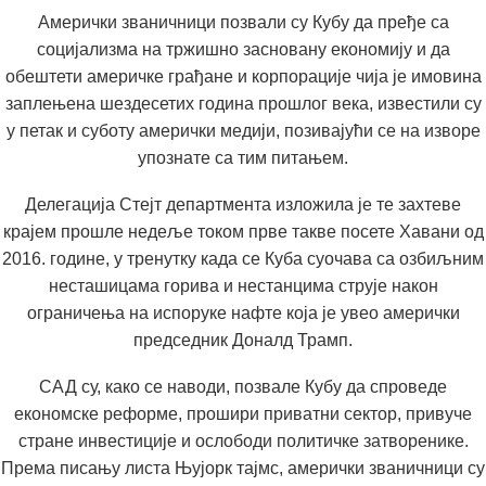
Амерички званичници позвали су Кубу да пређе са
социјализма на тржишно засновану економију и да
обештети америчке грађане и корпорације чија је имовина
заплењена шездесетих година прошлог века, известили су
у петак и суботу амерички медији, позивајући се на изворе
упознате са тим питањем.
Делегација Стејт департмента изложила је те захтеве
крајем прошле недеље током прве такве посете Хавани од
2016. године, у тренутку када се Куба суочава са озбиљним
несташицама горива и нестанцима струје након
ограничења на испоруке нафте која је увео амерички
председник Доналд Трамп.
САД су, како се наводи, позвале Кубу да спроведе
економске реформе, прошири приватни сектор, привуче
стране инвестиције и ослободи политичке затворенике.
Према писању листа Њујорк тајмс, амерички званичници су