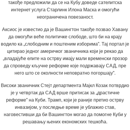
такође предложили да се на Кубу доведе сателитска
интернет услуга Старлинк Илона Маска и омогући
неограничена повезаност.
Аксиос је известио да је Вашингтон такође позвао Хавану
да омогући веће политичке слободе, што би на крају
водило ка „слободним и поштеним изборима”. Тај портал је
цитирао једног америчког званичника који је рекао да
„владајуће елите на острву имају мали временски прозор
да спроведу кључне реформе које подржавају САД, пре
него што се околности неповратно погоршају”.
Високи званичник Стејт департмента Мајкл Козак потврдио
је у четвртак да САД врше притисак за „драстичне
реформе” на Куби. Трамп, који је раније претио острву
инвазијом, у последње време је ублажио став,
наговестивши да би Вашингтон могао да помогне Куби у
решавању њених економских тешкоћа.