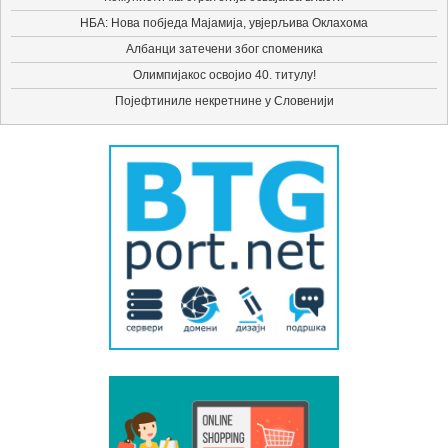
НБА: Нова побједа Мајамија, увјерљива Оклахома
Албанци затечени због споменика
Олимпијакос освојио 40. титулу!
Појефтиниле некретнине у Словенији