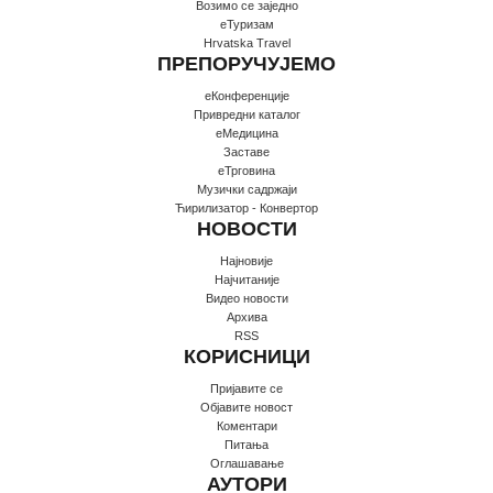
Возимо се заједно
еТуризам
Hrvatska Travel
ПРЕПОРУЧУЈЕМО
еКонференције
Привредни каталог
еМедицина
Заставе
еТрговина
Музички садржаји
Ћирилизатор - Конвертор
НОВОСТИ
Најновије
Најчитаније
Видео новости
Архива
RSS
КОРИСНИЦИ
Пријавите се
Oбјавите новост
Коментари
Питања
Оглашавање
АУТОРИ