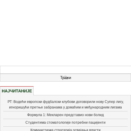
НАЈЧИТАНИЈЕ
РТ: Водећи европски фудбалски клубови договорили нову Супер лигу,
игноришући претње забранама у домаћим и међународним лигама
Формула 1: Мекларен представио нови болид
Студентима стоматологије потребни пацијенти
Комунистичка стратегија освајања власти