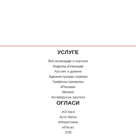
УСЛУГЕ
Веб апликације и портали
Андроид апликације
Хостинг и домени
Администрација сервера
Графичка припрема
еРекламе
Милион
Антивирусна заштита
ОГЛАСИ
еОгласи
Ауто берза
еНекретнине
еПосао
JOB