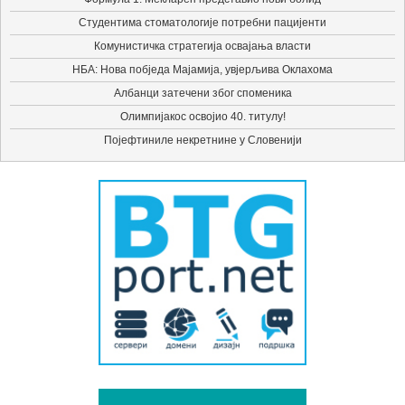
Студентима стоматологије потребни пацијенти
Комунистичка стратегија освајања власти
НБА: Нова побједа Мајамија, увјерљива Оклахома
Албанци затечени због споменика
Олимпијакос освојио 40. титулу!
Појефтиниле некретнине у Словенији