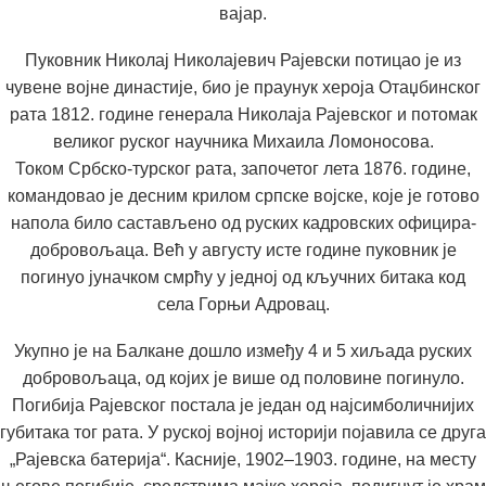
вајар.
Пуковник
Николај Николајевич Рајевски
потицао је из
чувене војне династије, био је праунук хероја Отаџбинског
рата 1812. године генерала
Николаја Рајевског
и потомак
великог руског научника
Михаила Ломоносова
.
Током
Србско-турског рата
, започетог лета 1876. године,
командовао је десним крилом српске војске, које је готово
напола било састављено од руских кадровских официра-
добровољаца. Већ у августу исте године пуковник је
погинуо јуначком смрћу у једној од кључних битака код
села
Горњи Адровац
.
Укупно је на Балкане дошло између 4 и 5 хиљада руских
добровољаца, од којих је више од половине погинуло.
Погибија Рајевског постала је један од најсимболичнијих
губитака тог рата. У руској војној историји појавила се друга
„Раjевска батерија“. Касније, 1902–1903. године, на месту