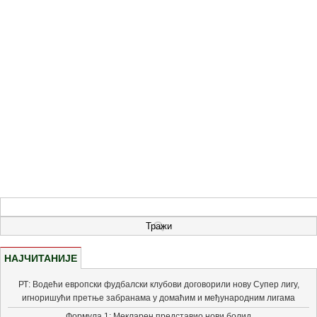
НАЈЧИТАНИЈЕ
РТ: Водећи европски фудбалски клубови договорили нову Супер лигу,
игноришући претње забранама у домаћим и међународним лигама
Формула 1: Мекларен представио нови болид