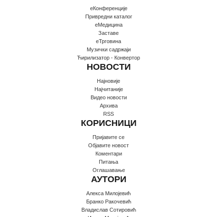
еКонференције
Привредни каталог
еМедицина
Заставе
еТрговина
Музички садржаји
Ћирилизатор - Конвертор
НОВОСТИ
Најновије
Најчитаније
Видео новости
Архива
RSS
КОРИСНИЦИ
Пријавите се
Oбјавите новост
Коментари
Питања
Оглашавање
АУТОРИ
Алекса Милојевић
Бранко Ракочевић
Владислав Сотировић