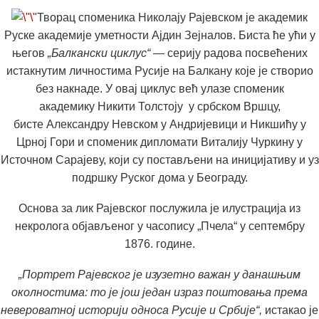
Творац споменика
Николају Рајевском
је академик
Руске академије уметности
Ајдин Зејналов
. Биста ће ући у
његов
„Балкански циклус“
— серију радова посвећених
истакнутим личностима Русије на Балкану које је створио
без накнаде. У овај циклус већ улазе споменик
академику
Никити Толстоју
у србском Вршцу,
бисте
Александру Невском
у Андријевици и Никшићу у
Црној Гори и споменик дипломати
Виталију Чуркину
у
Источном Сарајеву, који су постављени на иницијативу и уз
подршку Руског дома у Београду.
Основа за лик Рајевског послужила је илустрација из
некролога објављеног у часопису „Пчела“ у септембру
1876. године.
„Портрет Рајевског је изузетно важан у данашњим
околностима: то је још један израз поштовања према
невероватној историји односа Русије и Србије“,
истакао је