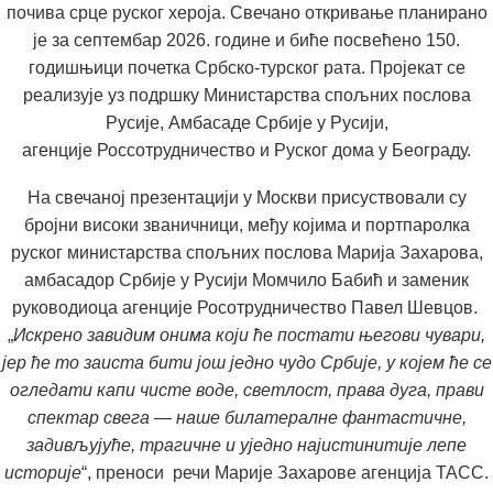
почива срце руског хероја. Свечано откривање планирано
је за септембар 2026. године и биће посвећено
150.
годишњици почетка Србско-турског рата
. Пројекат се
реализује уз подршку
Министарства спољних послова
Русије, Амбасаде Србије у Русији
,
агенције
Россотрудничество
и
Руског дома у Београду
.
На свечаној презентацији у Москви присуствовали су
бројни високи званичници, међу којима и портпаролка
руског министарства спољних послова
Марија Захарова
,
амбасадор Србије у Русији
Момчило Бабић
и заменик
руководиоца агенције Росотрудничество
Павел Шевцов
.
„
Искрено завидим онима који ће постати његови чувари,
јер ће то заиста бити још једно чудо Србије, у којем ће се
огледати капи чисте воде, светлост, права дуга, прави
спектар свега — наше билатералне фантастичне,
задивљујуће, трагичне и уједно најистинитије лепе
историје
“, преноси речи
Марије Захарове
агенција ТАСС.