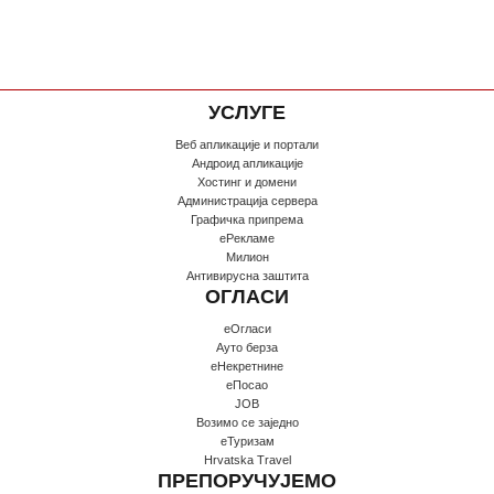
УСЛУГЕ
Веб апликације и портали
Андроид апликације
Хостинг и домени
Администрација сервера
Графичка припрема
еРекламе
Милион
Антивирусна заштита
ОГЛАСИ
еОгласи
Ауто берза
еНекретнине
еПосао
JOB
Возимо се заједно
еТуризам
Hrvatska Travel
ПРЕПОРУЧУЈЕМО