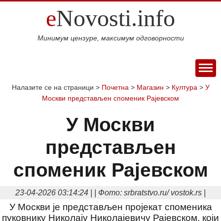
e
Novosti.info
Минимум цензуре, максимум одговорности
ПОЧЕТНА
Налазите се на страници >
Почетна
>
Магазин
>
Култура
>
У
Москви представљен споменик Рајевском
ВИЈЕСТИ
СПОРТ
У Москви
МАГАЗИН
представљен
Свијет
Балкан
Србија
Република
Хроника
ЕКОНОМИЈА
Српска
Фудбал
Кошарка
Аутомото
ДРУШТВО
споменик Рајевском
Занимљивости
Култура
Наука
Образовање
Шоу
КОЛУМНЕ
и
бизнис
Посао
Аутомобили
Некретнине
23-04-2026 03:14:24 | | Фото: srbratstvo.ru/ vostok.rs |
БЛОГ
технологија
Интервју
У Москви је представљен пројекат споменика
О НАМА
пуковнику Николају Николајевичу Рајевском, који