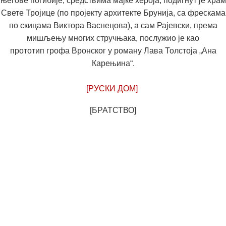
његове погибије, средствима мајке хероја, подигнут је
храм
Свете Тројице
(по пројекту архитекте Брунија, са фрескама
по скицама Виктора Васнецова), а сам Рајевски, према
мишљењу многих стручњака, послужио је као
прототип
грофа Вронског
у роману
Лава Толстоја „Ана
Карењина“.
[РУСКИ ДОМ]
[БРАТСТВО]