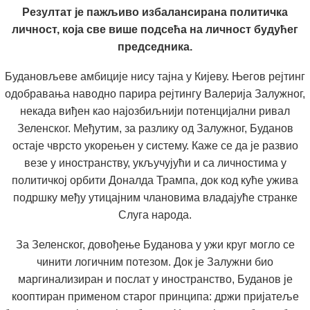
Резултат је пажљиво избалансирана политичка
личност, која све више подсећа на личност будућег
председника.
Будановљеве амбиције нису тајна у Кијеву. Његов рејтинг
одобравања наводно парира рејтингу Валерија Залужног,
некада виђен као најозбиљнији потенцијални ривал
Зеленског. Међутим, за разлику од Залужног, Буданов
остаје чврсто укорењен у систему. Каже се да је развио
везе у иностранству, укључујући и са личностима у
политичкој орбити Доналда Трампа, док код куће ужива
подршку међу утицајним члановима владајуће странке
Слуга народа.
За Зеленског, довођење Буданова у ужи круг могло се
чинити логичним потезом. Док је Залужни био
маргинализиран и послат у иностранство, Буданов је
кооптиран применом старог принципа: држи пријатеље