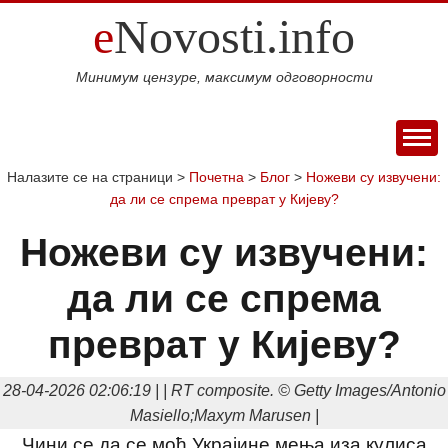
e
Novosti.info
Минимум цензуре, максимум одговорности
ПОЧЕТНА
Налазите се на страници >
Почетна
>
Блог
>
Ножеви су извучени:
да ли се спрема преврат у Кијеву?
ВИЈЕСТИ
СПОРТ
Ножеви су извучени:
МАГАЗИН
да ли се спрема
Свијет
Балкан
Србија
Република
Хроника
ЕКОНОМИЈА
Српска
Фудбал
Кошарка
Аутомото
ДРУШТВО
преврат у Кијеву?
Занимљивости
Култура
Наука
Образовање
Шоу
КОЛУМНЕ
и
бизнис
Посао
Аутомобили
Некретнине
28-04-2026 02:06:19 | | RT composite. © Getty Images/Antonio
БЛОГ
технологија
Интервју
Masiello;Maxym Marusen |
О НАМА
Чини се да се моћ Украјине мења иза кулиса