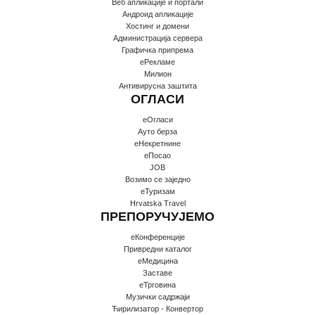
Веб апликације и портали
Андроид апликације
Хостинг и домени
Администрација сервера
Графичка припрема
еРекламе
Милион
Антивирусна заштита
ОГЛАСИ
еОгласи
Ауто берза
еНекретнине
еПосао
JOB
Возимо се заједно
еТуризам
Hrvatska Travel
ПРЕПОРУЧУЈЕМО
еКонференције
Привредни каталог
еМедицина
Заставе
еТрговина
Музички садржаји
Ћирилизатор - Конвертор