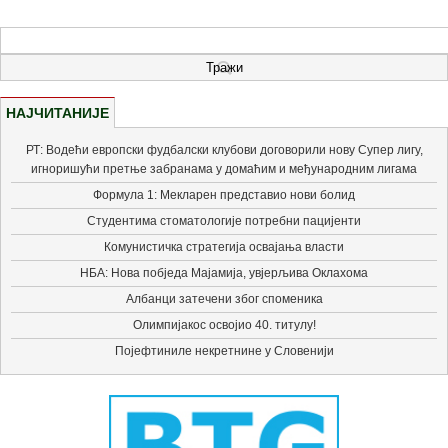
НАЈЧИТАНИЈЕ
РТ: Водећи европски фудбалски клубови договорили нову Супер лигу,
игноришући претње забранама у домаћим и међународним лигама
Формула 1: Мекларен представио нови болид
Студентима стоматологије потребни пацијенти
Комунистичка стратегија освајања власти
НБА: Нова побједа Мајамија, увјерљива Оклахома
Албанци затечени због споменика
Олимпијакос освојио 40. титулу!
Појефтиниле некретнине у Словенији