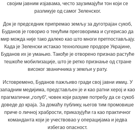
својим јавним изјавама, често заузимајући тон који се
разликује од самог Зеленског.
Док је председник припремао земљу за дуготрајан сукоб,
Буданов је говорио о текућим преговорима и сугерисао да
мир можда није тако далеко као што многи претпостављају.
Када је Зеленски истакао технолошке продоре Украјине,
Буданов их је умањио. Такође је отворено признао растуће
тешкоће мобилизације, што је ретко признање од стране
високог званичника у земљи у рату.
Истовремено, Буданов пажљиво гради свој јавни имиџ. У
западним медијима, представљен је и као ратни херој и као
прагматични „голуб“, човек који разуме потребу да се сукоб
доведе до краја. За домаћу публику, његов тим промовише
приче о личној храбрости, приказујући га као практичног
команданта који је учествовао у операцијама и једва
избегао опасност.