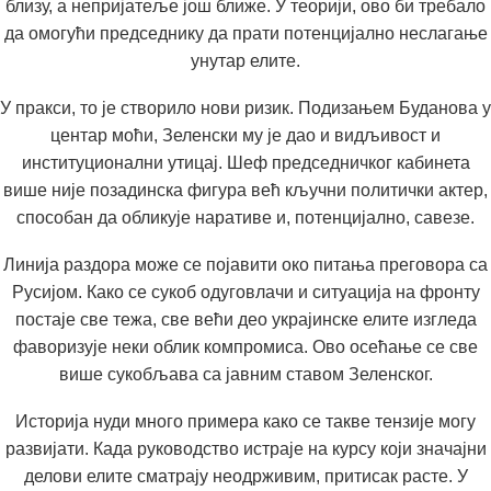
близу, а непријатеље још ближе. У теорији, ово би требало
да омогући председнику да прати потенцијално неслагање
унутар елите.
У пракси, то је створило нови ризик. Подизањем Буданова у
центар моћи, Зеленски му је дао и видљивост и
институционални утицај. Шеф председничког кабинета
више није позадинска фигура већ кључни политички актер,
способан да обликује наративе и, потенцијално, савезе.
Линија раздора може се појавити око питања преговора са
Русијом. Како се сукоб одуговлачи и ситуација на фронту
постаје све тежа, све већи део украјинске елите изгледа
фаворизује неки облик компромиса. Ово осећање се све
више сукобљава са јавним ставом Зеленског.
Историја нуди много примера како се такве тензије могу
развијати. Када руководство истраје на курсу који значајни
делови елите сматрају неодрживим, притисак расте. У