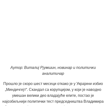
Аутор: Виталиј Рјумшин, новинар и политички
аналитичар
Прошло је скоро шест месеци откако је у Украјини избио
„Миндичгејт“. Скандал са корупцијом, у који је наводно
умешан велики део владајуће елите, постао је
најозбиљнији политички тест председништва Владимира