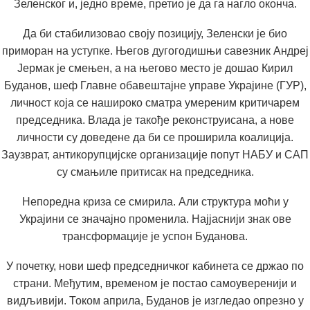
Зеленског и, једно време, претио је да га нагло оконча.
Да би стабилизовао своју позицију, Зеленски је био
приморан на уступке. Његов дугогодишњи савезник Андреј
Јермак је смењен, а на његово место је дошао Кирил
Буданов, шеф Главне обавештајне управе Украјине (ГУР),
личност која се нашироко сматра умереним критичарем
председника. Влада је такође реконструисана, а нове
личности су доведене да би се проширила коалиција.
Заузврат, антикорупцијске организације попут НАБУ и САП
су смањиле притисак на председника.
Непоредна криза се смирила. Али структура моћи у
Украјини се значајно променила. Најјаснији знак ове
трансформације је успон Буданова.
У почетку, нови шеф председничког кабинета се држао по
страни. Међутим, временом је постао самоуверенији и
видљивији. Током априла, Буданов је изгледао опрезно у