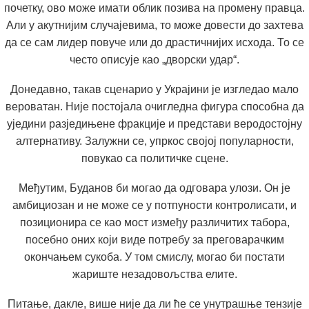
почетку, ово може имати облик позива на промену правца.
Али у акутнијим случајевима, то може довести до захтева
да се сам лидер повуче или до драстичнијих исхода. То се
често описује као „дворски удар“.
Донедавно, такав сценарио у Украјини је изгледао мало
вероватан. Није постојала очигледна фигура способна да
уједини разједињене фракције и представи веродостојну
алтернативу. Залужни се, упркос својој популарности,
повукао са политичке сцене.
Међутим, Буданов би могао да одговара улози. Он је
амбициозан и не може се у потпуности контролисати, и
позиционира се као мост између различитих табора,
посебно оних који виде потребу за преговарачким
окончањем сукоба. У том смислу, могао би постати
жариште незадовољства елите.
Питање, дакле, више није да ли ће се унутрашње тензије