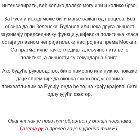
интензивирати, већ колико далеко могу ићи и колико брзо.
За Русију, исход може бити мање важан од процеса. Без
обзира да ли Зеленски, Буданов или нека друга личност
заузимају председничку функцију, кијевска политичка класа
остаје углавном непријатељски настројена према Москви.
Са прагматичне тачке гледишта, кључно питање је
политика, а личности су секундарна брига.
Ако будуће руководство, било намерно или нужно, покаже
да је спремније да оконча сукоб под условима
прихватљивим за Русију, онда ће то, на крају крајева, бити
одлучујући фактор.
Овај чланак је први пут објављен у онлајн новинама
Газета.ру
, а превео га је и уредио тим РТ.