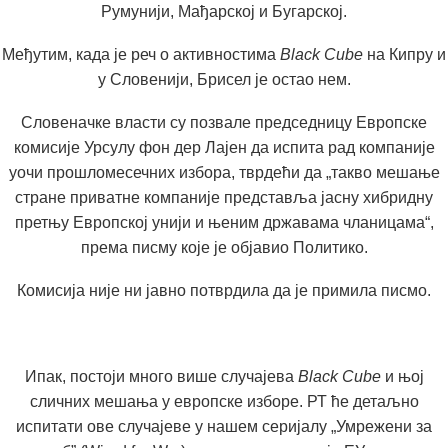
Румунији, Мађарској и Бугарској.
Међутим, када је реч о активностима
Black Cube
на Кипру и
у Словенији, Брисел је остао нем.
Словеначке власти су позвале председницу Европске
комисије Урсулу фон дер Лајен да испита рад компаније
уочи прошломесечних избора, тврдећи да „такво мешање
стране приватне компаније представља јасну хибридну
претњу Европској унији и њеним државама чланицама“,
према писму које је објавио Политико.
Комисија није ни јавно потврдила да је примила писмо.
Ипак, постоји много више случајева
Black Cube
и њој
сличних мешања у европске изборе. РТ ће детаљно
испитати ове случајеве у нашем серијалу
„
Умрежени за