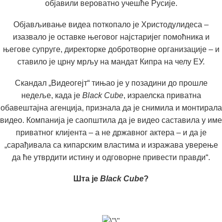
објавили вероватно учешће Русије.
Објављивање видеа поткопало је Христодулидеса –
изазвало је оставке његовог најстаријег помоћника и
његове супруге, директорке добротворне организације – и
ставило је црну мрљу на мандат Кипра на челу ЕУ.
Скандал „Видеогејт“ тињао је у позадини до прошле
недеље, када је
Black Cube
, израелска приватна
обавештајна агенција, признала да је снимила и монтирала
видео. Компанија је саопштила да је видео саставила у име
приватног клијента – а не државног актера – и да је
„сарађивала са кипарским властима и изражава уверење
да ће утврдити истину и одговорне привести правди“.
Шта је
Black Cube
?