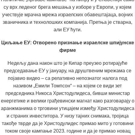
су врх леденог брега мешања у изборе у Европи, у којем
учествује мрачна мрежа израелских обавештајаца, војних
званичника и технолошких компанија. Претња је стварна,
али ЕУ ћути.
Циљање ЕУ: Отворено признање израелске шпијунске
фирме
Недељу дана након што је Кипар преузео ротирајуће
председавање ЕУ у јануару, на друштвеним мрежама се
појавио видео
–
са релативно непознатог налога под
називом „Емили Томпсон“
–
на којем се види зет
председника Никоса Христодулидеса, бивши министар
енергетике и велики грађевински магнат како разговарају о
аранжманима о трговини утицајем између Христодулидеса
и страних инвеститора. У низу тајних снимака, тројица
такође тврде да је Христодулидес примао мито у готовини
током своје кампање 2023. године и да је примао новац