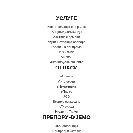
УСЛУГЕ
Веб апликације и портали
Андроид апликације
Хостинг и домени
Администрација сервера
Графичка припрема
еРекламе
Милион
Антивирусна заштита
ОГЛАСИ
еОгласи
Ауто берза
еНекретнине
еПосао
JOB
Возимо се заједно
еТуризам
Hrvatska Travel
ПРЕПОРУЧУЈЕМО
еКонференције
Привредни каталог