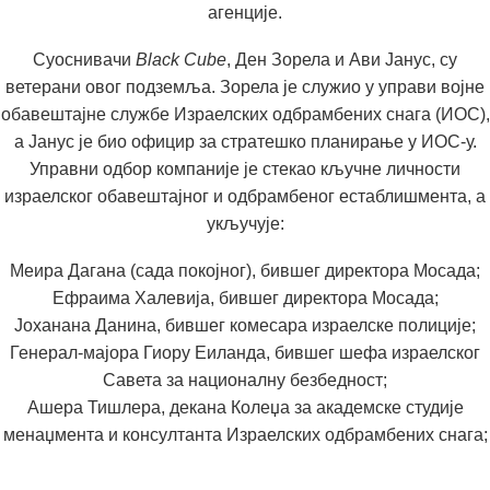
агенције.
Суоснивачи
Black Cube
, Ден Зорела и Ави Јанус, су
ветерани овог подземља. Зорела је служио у управи војне
обавештајне службе Израелских одбрамбених снага (ИОС),
а Јанус је био официр за стратешко планирање у ИОС-у.
Управни одбор компаније је стекао кључне личности
израелског обавештајног и одбрамбеног естаблишмента, а
укључује:
Меира Дагана (сада покојног), бившег директора Мосада;
Ефраима Халевија, бившег директора Мосада;
Јоханана Данина, бившег комесара израелске полиције;
Генерал-мајора Гиору Еиланда, бившег шефа израелског
Савета за националну безбедност;
Ашера Тишлера, декана Колеџа за академске студије
менаџмента и консултанта Израелских одбрамбених снага;