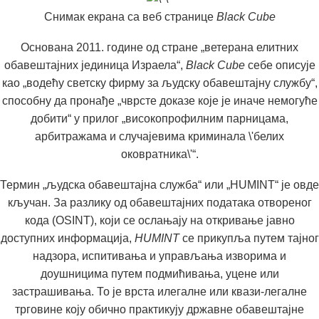
Снимак екрана са веб странице
Black Cube
Основана 2011. године од стране „ветерана елитних
обавештајних јединица Израела“,
Black Cube
себе описује
као „водећу светску фирму за људску обавештајну службу“,
способну да пронађе „чврсте доказе које је иначе немогуће
добити“ у прилог „високопрофилним парницама,
арбитражама и случајевима криминала \'белих
оковратника\'“.
Термин „људска обавештајна служба“ или „HUMINT“ је овде
кључан. За разлику од обавештајних података отвореног
кода (OSINT), који се ослањају на откривање јавно
доступних информација,
HUMINT
се прикупља путем тајног
надзора, испитивања и управљања изворима и
доушницима путем подмићивања, уцене или
застрашивања. То је врста илегалне или квази-легалне
трговине коју обично практикују државне обавештајне