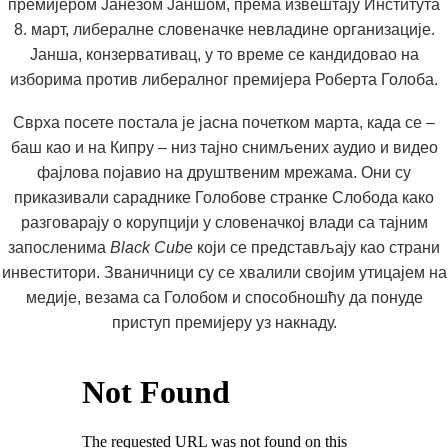
премијером Јанезом Јаншом, према извештају Института
8. март, либералне словеначке невладине организације.
Јанша, конзервативац, у то време се кандидовао на
изборима против либералног премијера Роберта Голоба.
Сврха посете постала је јасна почетком марта, када се –
баш као и на Кипру – низ тајно снимљених аудио и видео
фајлова појавио на друштвеним мрежама. Они су
приказивали сараднике Голобове странке Слобода како
разговарају о корупцији у словеначкој влади са тајним
запосленима
Black Cube
који се представљају као страни
инвеститори. Званичници су се хвалили својим утицајем на
медије, везама са Голобом и способношћу да понуде
приступ премијеру уз накнаду.