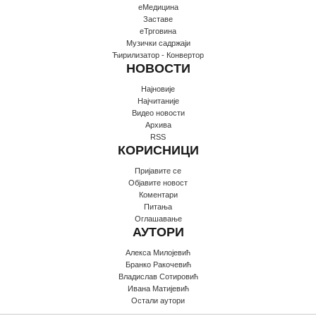
еМедицина
Заставе
еТрговина
Музички садржаји
Ћирилизатор - Конвертор
НОВОСТИ
Најновије
Најчитаније
Видео новости
Архива
RSS
КОРИСНИЦИ
Пријавите се
Oбјавите новост
Коментари
Питања
Оглашавање
АУТОРИ
Алекса Милојевић
Бранко Ракочевић
Владислав Сотировић
Ивана Матијевић
Остали аутори