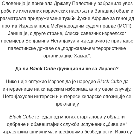
Словенија је признала Државу Палестину, забранила увоз
робе из илегалних израелских насеља на Западној обали и
разматрала придруживање тужби Јужне Африке за геноцид
против Израела пред Међународним судом правде (МСП).
Јанша је, с друге стране, блиски савезник израелског
премијера Бенјамина Нетанјахуа и изједначио је признање
палестинске државе са „подржавањем терористичке
организације Хамас“.
Да ли
Black Cube
функционише за Израел?
Нико није оптужио Израел да је наредио
Black Cube
да
интервенише на кипарским изборима, али у овом случају,
Нетанјахуови интереси и интереси кипарске опозиције се
преклапају.
Black Cube
је један од многих стартапова у области
одбране и обавештајних служби испуњених „бившим“
израелским шпијунима и шефовима безбедности. Иако су