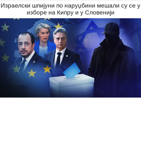
Израелски шпијуни по наруџбини мешали су се у
изборе на Кипру и у Словенији