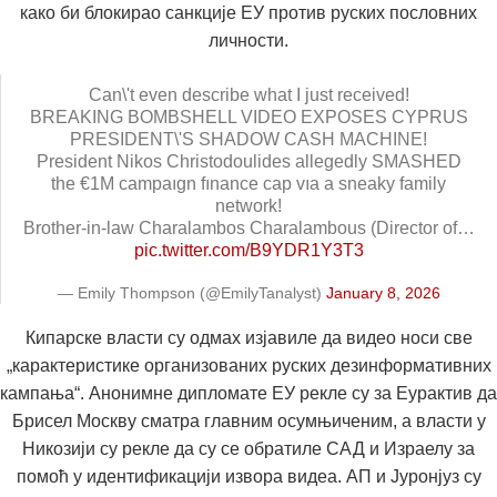
како би блокирао санкције ЕУ против руских пословних
личности.
Can\'t even describe what I just received!
BREAKING BOMBSHELL VIDEO EXPOSES CYPRUS
PRESIDENT\'S SHADOW CASH MACHINE!
President Nikos Christodoulides allegedly SMASHED
the €1M campaıgn fınance cap vıa a sneaky family
network!
Brother-in-law Charalambos Charalambous (Director of…
pic.twitter.com/B9YDR1Y3T3
— Emily Thompson (@EmilyTanalyst)
January 8, 2026
Кипарске власти су одмах изјавиле да видео носи све
„карактеристике организованих руских дезинформативних
кампања“. Анонимне дипломате ЕУ рекле су за Еурактив да
Брисел Москву сматра главним осумњиченим, а власти у
Никозији су рекле да су се обратиле САД и Израелу за
помоћ у идентификацији извора видеа. АП и Јуронјуз су