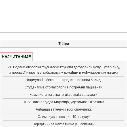
НАЈЧИТАНИЈЕ
РТ: Водећи европски фудбалски клубови договорили нову Супер лигу,
игноришући претње забранама у домаћим и међународним лигама
Формула 1: Мекларен представио нови болид
Студентима стоматологије потребни пацијенти
Комунистичка стратегија освајања власти
НБА: Нова побједа Мајамија, увјерљива Оклахома
Албанци затечени због споменика
Олимпијакос освојио 40. титулу!
Појефтиниле некретнине у Словенији