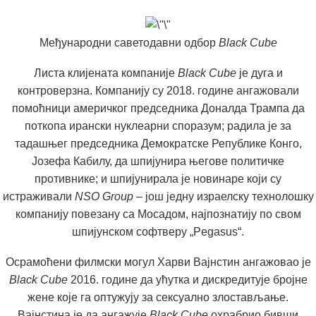
Међународни саветодавни одбор
Black Cube
Листа клијената компаније
Black Cube
је дуга и
контроверзна. Компанију су 2018. године ангажовали
помоћници америчког председника Доналда Трампа да
поткопа ирански нуклеарни споразум; радила је за
тадашњег председника Демократске Републике Конго,
Јозефа Кабилу, да шпијунира његове политичке
противнике; и шпијунирала је новинаре који су
истраживали
NSO Group
– још једну израелску технолошку
компанију повезану са Мосадом, најпознатију по свом
шпијунском софтверу „Pegasus“.
Осрамоћени филмски могул Харви Вајнстин ангажовао је
Black Cube
2016. године да ућутка и дискредитује бројне
жене које га оптужују за сексуално злостављање.
Вајнстина је да ангажује
Black Cube
охрабрио бивши