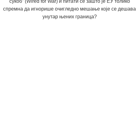
сукоб
” (
Wired for War) и питати се зашто је ЕУ толико
спремна да игнорише очигледно мешање које се дешава
унутар њених граница?