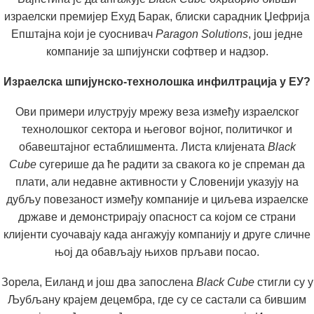
израелски премијер Ехуд Барак, блиски сарадник Џефрија
Епштајна који је суоснивач
Paragon Solutions
, још једне
компаније за шпијунски софтвер и надзор.
Израелска шпијунско-технолошка инфилтрација у ЕУ?
Ови примери илуструју мрежу веза између израелског
технолошког сектора и његовог војног, политичког и
обавештајног естаблишмента. Листа клијената
Black
Cube
сугерише да ће радити за свакога ко је спреман да
плати, али недавне активности у Словенији указују на
дубљу повезаност између компаније и циљева израелске
државе и демонстрирају опасност са којом се страни
клијенти суочавају када ангажују компанију и друге сличне
њој да обављају њихов прљави посао.
Зорела, Еиланд и још два запослена
Black Cube
стигли су у
Љубљану крајем децембра, где су се састали са бившим