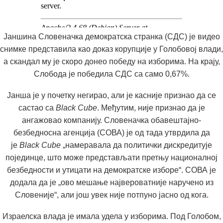
Јаншина Словеначка демократска странка (СДС) је видео
снимке представила као доказ корупције у Голобовој влади,
а скандал му је скоро донео победу на изборима. На крају,
Слобода је победила СДС са само 0,67%.
Јанша је у почетку негирао, али је касније признао да се
састао са
Black Cube
. Међутим, није признао да је
ангажовао компанију. Словеначка обавештајно-
безбедносна агенција (СОВА) је од тада утврдила да
је
Black Cube
„намеравала да политички дискредитује
појединце, што може представљати претњу националној
безбедности и утицати на демократске изборе“. СОВА је
додала да је „ово мешање највероватније наручено из
Словеније“, али још увек није потпуно јасно од кога.
Израелска влада је имала удела у изборима. Под Голобом,