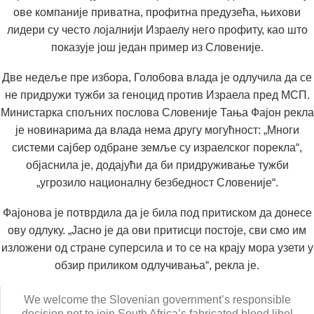
ове компаније приватна, профитна предузећа, њихови
лидери су често лојалнији Израелу него профиту, као што
показује још један пример из Словеније.
Две недеље пре избора, Голобова влада је одлучила да се
не придружи тужби за геноцид против Израела пред МСП.
Министарка спољних послова Словеније Тања Фајон рекла
је новинарима да влада нема другу могућност: „Многи
системи сајбер одбране земље су израелског порекла“,
објаснила је, додајући да би придруживање тужби
„угрозило националну безбедност Словеније“.
Фајонова је потврдила да је била под притиском да донесе
ову одлуку. „Јасно је да ови притисци постоје, сви смо им
изложени од стране суперсила и то се на крају мора узети у
обзир приликом одлучивања“, рекла је.
We welcome the Slovenian government’s responsible
decision not to join South Africa’s fabricated blood libel