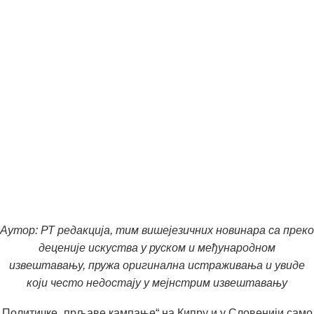
Аутор: РТ редакција, тим вишејезичних новинара са преко
деценије искуства у руском и међународном
извештавању, пружа оригинална истраживања и увиде
који често недостају у мејнстрим извештавању
Политичке „прљаве кампање“ на Кипру и у Словенији само