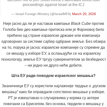
proceedings against Israel at the ICJ
— Israel Foreign Ministry (@IsraelMFA)
March 20, 2026
Није јасно да ли је наставак кампање
Black Cube
против
Голоба био део кампање притиска или је Фајоновој било
прећено од стране израелске државе или компанија
одговорних за системе сајбер одбране земље. Без обзира
на то, порука је јасна: израелске компаније су спремне да
се мешају у изборе ЕУ, а ослањајући се на израелску
технологију, земље ЕУ тргују суверенитетом за безбедност
– ни једно ни друго неће добити.
Шта ЕУ ради поводом израелског мешања?
Званичници ЕУ су користили најлажније тврдње о „руском
мешању“ како би оправдали сопствено мешање у изборе.
РТ је извештавао о случајевима у којима су актери
повезани са Бриселом, без основа, тврдили о мешању у