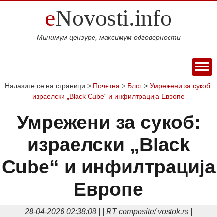
e
Novosti.info
Минимум цензуре, максимум одговорности
ПОЧЕТНА
Налазите се на страници >
Почетна
>
Блог
>
Умрежени за сукоб:
израелски „Black Cube“ и инфилтрација Европе
ВИЈЕСТИ
СПОРТ
Умрежени за сукоб:
МАГАЗИН
израелски „Black
Свијет
Балкан
Србија
Република
Хроника
ЕКОНОМИЈА
Српска
Фудбал
Кошарка
Аутомото
ДРУШТВО
Cube“ и инфилтрација
Занимљивости
Култура
Наука
Образовање
Шоу
КОЛУМНЕ
и
бизнис
Европе
Посао
Аутомобили
Некретнине
БЛОГ
технологија
Интервју
О НАМА
28-04-2026 02:38:08 | | RT composite/ vostok.rs |