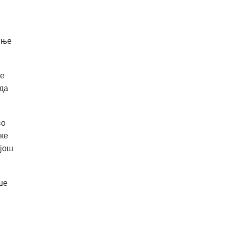
мње
је
 да
во
аке
 још
ше