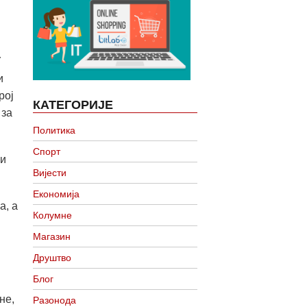
У
и
рој
КАТЕГОРИЈЕ
 за
Политика
Спорт
 и
Вијести
Економија
а, а
Колумне
Магазин
Друштво
Блог
не,
Разонода