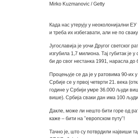
Mirko Kuzmanovic / Getty
Када нас утерују у неоколонијални ЕУ 
и треба их избегавати, али не по сваку
Југославија је уочи Другог светског р
изгубила 1,7 милиона. Тај губитак је 
би до свог нестанка 1991, нарасла до б
Процењује се да је у ратовима 90-их 
Србије се у првој четврти 21. века (о
године у Србији умре 36.000 људи виш
више). Србија сваки дан има 100 људ
Дакле, може ли нешто бити горе од ра
каже – бити на "европском путу"!
Тачно је, што су потврдили највиши 