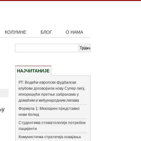
КОЛУМНЕ
БЛОГ
О НАМА
НАЈЧИТАНИЈЕ
РТ: Водећи европски фудбалски
клубови договорили нову Супер лигу,
игноришући претње забранама у
домаћим и међународним лигама
њу
Формула 1: Мекларен представио
нови болид
Студентима стоматологије потребни
пацијенти
Комунистичка стратегија освајања