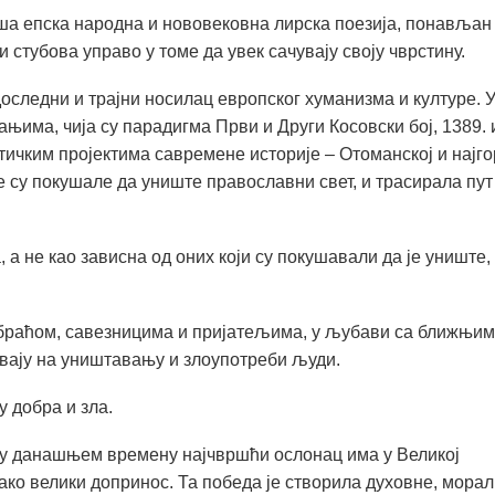
аша епска народна и нововековна лирска поезија, понављан
и стубова управо у томе да увек сачувају своју чврстину.
оследни и трајни носилац европског хуманизма и културе. 
њима, чија су парадигма Први и Други Косовски бој, 1389. 
етичким пројектима савремене историје – Отоманској и најго
е су покушале да униште православни свет, и трасирала пут
, а не као зависна од оних који су покушавали да је униште,
а браћом, савезницима и пријатељима, у љубави са ближњим
ивају на уништавању и злоупотреби људи.
 добра и зла.
ет, у данашњем времену најчвршћи ослонац има у Великој
ако велики допринос. Та победа је створила духовне, морал