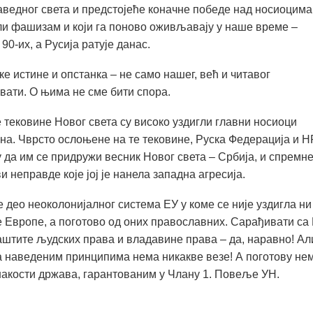
аведног света и предстојеће коначне победе над носиоцима
или фашизам и који га поново оживљавају у наше време –
90-их, а Русија ратује данас.
ке истине и опстанка – не само нашег, већ и читавог
вати. О њима не сме бити спора.
 тековине Новог света су високо уздигли главни носиоци
а. Чврсто ослоњене на те тековине, Руска Федерација и Н
у да им се придружи весник Новог света – Србија, и спремне
и неправде које јој је нанела западна агресија.
е део неоколонијалног система ЕУ у коме се није уздигла ни
 Европе, а поготово од оних православних. Сарађивати са
аштите људских права и владавине права – да, наравно! Ал
са наведеним принципима нема никакве везе! А поготову не
акости држава, гарантованим у Члану 1. Повеље УН.