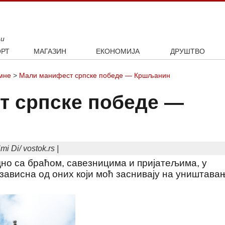
ти
РТ
МАГАЗИН
ЕКОНОМИЈА
ДРУШТВО
ал
Занимљивости
Посао
Интервју
мне
>
Мали манифест српске победе — Кршљанин
ка
Култура
Аутомобили
ото
Наука и технологија
Некретнине
т српске победе —
Образовање
Шоу бизнис
i Di/ vostok.rs |
дно са браћом, савезницима и пријатељима, у
зависна од оних који моћ заснивају на уништава