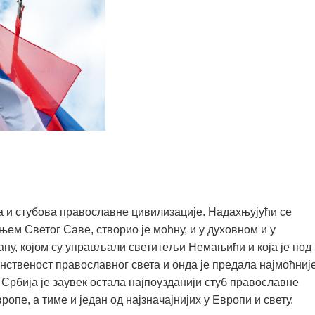
а и стубова православне цивилизације. Надахњујући се
њем Светог Саве, створио је моћну, и у духовном и у
ану, којом су управљали светитељи Немањићи и која је под
нственост православног света и онда је предала најмоћниј
 Србија је заувек остала најпоузданији стуб православне
опе, а тиме и један од најзначајнијих у Европи и свету.