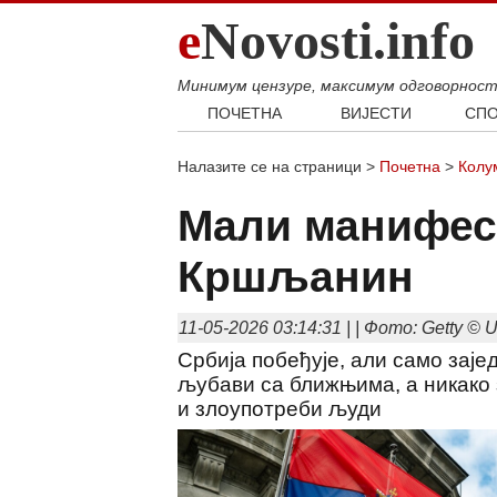
e
Novosti.info
Минимум цензуре, максимум одговорнос
ПОЧЕТНА
ВИЈЕСТИ
СПО
Свијет
Фудб
Налазите се на страници >
Почетна
>
Колу
Балкан
Кошар
Србија
Аутом
Мали манифес
Република Српска
Кршљанин
Хроника
11-05-2026 03:14:31 | | Фото: Getty © Um
Србија побеђује, али само заје
љубави са ближњима, а никако 
и злоупотреби људи