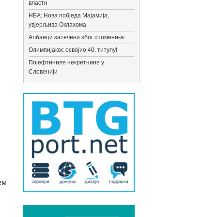
власти
НБА: Нова побједа Мајамија,
увјерљива Оклахома
Албанци затечени због споменика
Олимпијакос освојио 40. титулу!
Појефтиниле некретнине у
Словенији
ем