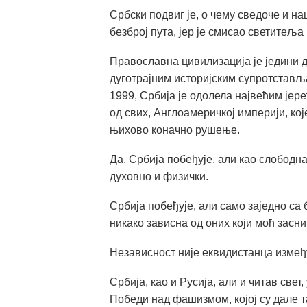
Србски подвиг је, о чему сведоче и н
безброј пута, јер је смисао светитеља 
Православна цивилизација је једини д
дуготрајним историјским супротставља
1999, Србија је одолела највећим јер
од свих, Англоамеричкој империји, кој
њихово коначно рушење.
Да, Србија побеђује, али као слободна
духовно и физички.
Србија побеђује, али само заједно с
никако зависна од оних који моћ засн
Независност није еквидистанца између
Србија, као и Русија, али и читав св
Победи над фашизмом, којој су дале т