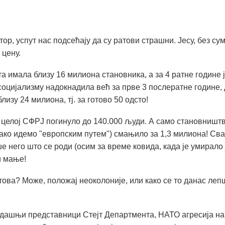
тор, успут нас подсећају да су ратови страшни. Јесу, без су
 цену.
ата имала близу 16 милиона становника, а за 4 ратне године 
у социјализму надокнадила већ за прве 3 послератне године,
лизу 24 милиона, тј. за готово 50 одсто!
у целој СФРЈ погинуло до 140.000 људи. А само становништ
ткако идемо "европским путем") смањило за 1,3 милиона! Св
е него што се роди (осим за време ковида, када је умирало
и мање!
това? Може, положај неоколоније, или како се то данас леп
тадашњи представници Стејт Департмента, НАТО агресија на