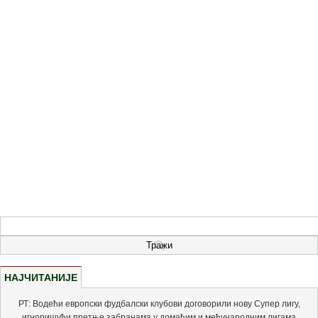
НАЈЧИТАНИЈЕ
РТ: Водећи европски фудбалски клубови договорили нову Супер лигу,
игноришући претње забранама у домаћим и међународним лигама