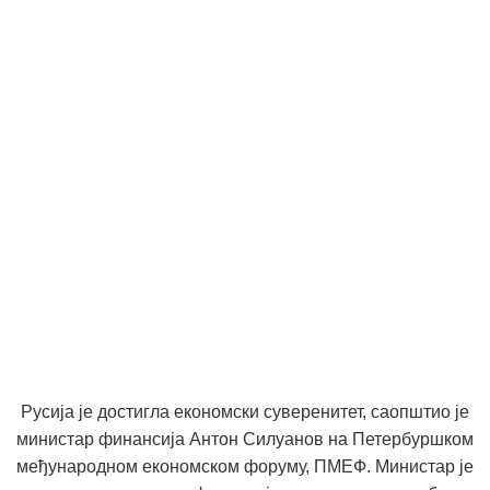
Русија је достигла економски суверенитет, саопштио је
министар финансија Антон Силуанов на Петербуршком
међународном економском форуму, ПМЕФ. Министар је