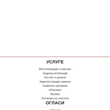
УСЛУГЕ
Веб апликације и портали
Андроид апликације
Хостинг и домени
Администрација сервера
Графичка припрема
еРекламе
Милион
Антивирусна заштита
ОГЛАСИ
еОгласи