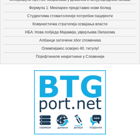
Формула 1: Мекларен представио нови болид
Студентима стоматологије потребни пацијенти
Комунистичка стратегија освајања власти
НБА: Нова побједа Мајамија, увјерљива Оклахома
Албанци затечени због споменика
Олимпијакос освојио 40. титулу!
Појефтиниле некретнине у Словенији