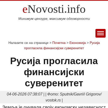
e
Novosti.info
Минимум цензуре, максимум одговорности
ПОЧЕТНА
Налазите се на страници >
Почетна
>
Економија
>
Русија
прогласила финансијски суверенитет
ВИЈЕСТИ
СПОРТ
Русија прогласила
МАГАЗИН
финансијски
Свијет
Балкан
Србија
Република
Хроника
ЕКОНОМИЈА
Српска
Фудбал
Кошарка
Аутомото
ДРУШТВО
суверенитет
Занимљивости
Култура
Наука
Образовање
Шоу
КОЛУМНЕ
и
бизнис
Посао
Аутомобили
Некретнине
04-06-2026 07:38:07 | | Фото: Sputnik/Gavriil Grigorov/
БЛОГ
технологија
Интервју
vostok.rs |
О НАМА
Земља је очувала своју економску независност