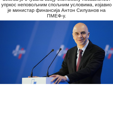
упркос неповољним спољним условима, изјавио
је министар финансија Антон Силуанов на
ПМЕФ-у.