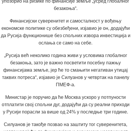
упозорио на ризике по финансије земље „усред глобалног
безакоња“.
Финансијски суверенитет и самосталност у вођењу
економске политике су обезбеђени, изјавио је он, додајући
да Русија функционише без спољних извора инвестиција и
ослања се само на себе.
„Русија већ неколико година живи у условима глобалног
безакоња, зато је важно посветити посебну пажњу
финансијама земље, јер ће то смањити негативан утицај
таквих потреса“, изјавио је Силуанов у четвртак на панелу
ПМЕФ-а.
Министар је поручио да ће Москва ускоро у потпуности
отплатити свој спољни дуг, додајући да су реални приходи
у Русији порасли за више од 24% у последње три године.
Силуанов је такође позвао на заштиту тог суверенитета,