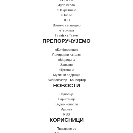
Ауто берза
еНекретнине
еПосао
JOB
Возимо се заједно
еТуризам
Hrvatska Travel
ПРЕПОРУЧУЈЕМО
еКонференције
Привредни каталог
еМедицина
Заставе
еТрговина
Музички садржаји
Ћирилизатор - Конвертор
НОВОСТИ
Најновије
Најчитаније
Видео новости
Архива
RSS
КОРИСНИЦИ
Пријавите се