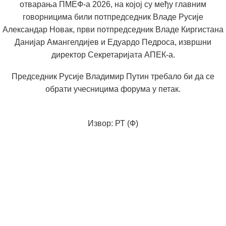
отварања ПМЕФ-а 2026, на којој су међу главним
говорницима били потпредседник Владе Русије
Александар Новак, први потпредседник Владе Киргистана
Данијар Амангелдијев и Едуардо Педроса, извршни
директор Секретаријата АПЕК-а.
Председник Русије Владимир Путин требало би да се
обрати учесницима форума у петак.
Извор: РТ (Ф)