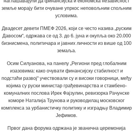
наглашавајући да финансијска и економска независност
земље морају бити очуване упркос неповољним спољним
условима.
Двадесет девети ПМЕФ 2026, који се често назива „руским
Давосом“, одржава се од 3. до 6. јуна и окупља око 20.000
бизнисмена, политичара и јавних личности из више од 100
земаља.
Осим Силуанова, на панелу „Региони пред глобалним
изазовима: како очувати финансијску стабилност и
подстаћи развој“ учествовали су и високи говорници, међу
којима су руски министар грађевинарства и стамбено-
комуналних послова Ирек Фајзулин, ревизорка Рачунске
коморе Наталија Трунова и руководилац московског
комплекса за урбанистичку политику и изградњу Владимир
Јефимов.
Првог дана форума одржана је званична церемонија