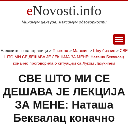
e
Novosti.info
Минимум цензуре, максимум одговорности
ПОЧЕТНА
Налазите се на страници >
Почетна
>
Магазин
>
Шоу бизнис
>
СВЕ
ШТО МИ СЕ ДЕШАВА ЈЕ ЛЕКЦИЈА ЗА МЕНЕ: Наташа Беквалац
ВИЈЕСТИ
коначно проговорила о ситуацији са Луком Лазукићем
СПОРТ
СВЕ ШТО МИ СЕ
МАГАЗИН
Свијет
Балкан
Србија
Република
Хроника
ЕКОНОМИЈА
ДЕШАВА ЈЕ ЛЕКЦИЈА
Српска
Фудбал
Кошарка
Аутомото
ДРУШТВО
Занимљивости
Култура
Наука
Образовање
Шоу
ЗА МЕНЕ: Наташа
КОЛУМНЕ
и
бизнис
Посао
Аутомобили
Некретнине
БЛОГ
Беквалац коначно
технологија
Интервју
О НАМА