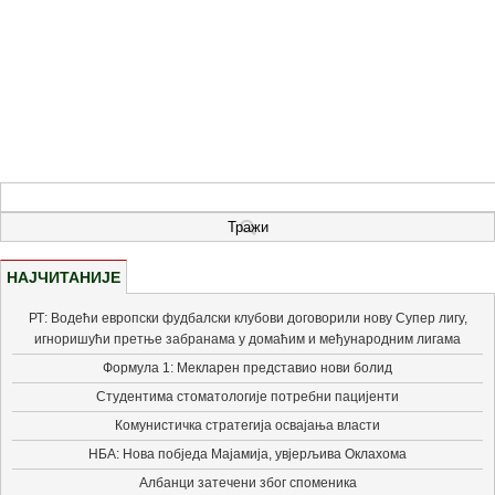
НАЈЧИТАНИЈЕ
РТ: Водећи европски фудбалски клубови договорили нову Супер лигу,
игноришући претње забранама у домаћим и међународним лигама
Формула 1: Мекларен представио нови болид
Студентима стоматологије потребни пацијенти
Комунистичка стратегија освајања власти
НБА: Нова побједа Мајамија, увјерљива Оклахома
Албанци затечени због споменика