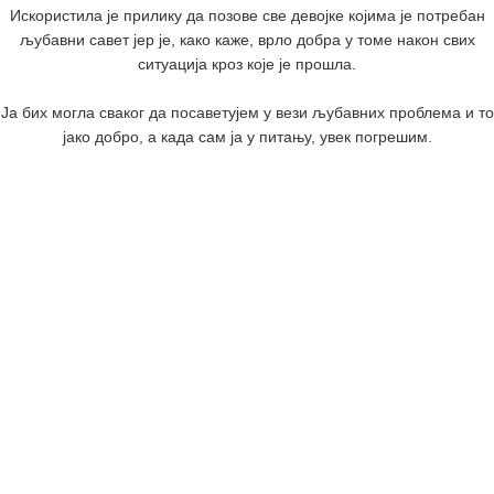
Искористила је прилику да позове све девојке којима је потребан
љубавни савет јер је, како каже, врло добра у томе након свих
ситуација кроз које је прошла.
Ја бих могла сваког да посаветујем у вези љубавних проблема и то
јако добро, а када сам ја у питању, увек погрешим.