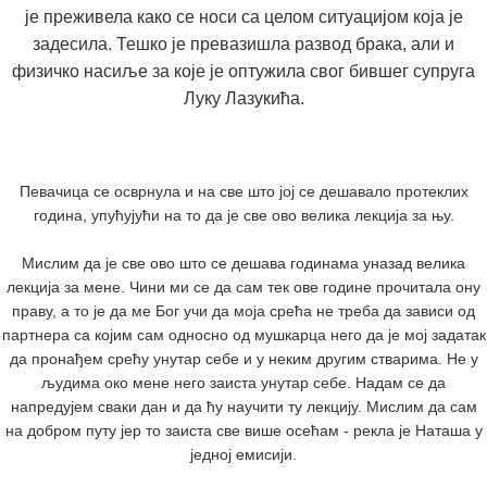
је преживела како се носи са целом ситуацијом која је
задесила. Тешко је превазишла развод брака, али и
физичко насиље за које је оптужила свог бившег супруга
Луку Лазукића.
Певачица се осврнула и на све што јој се дешавало протеклих
година, упућујући на то да је све ово велика лекција за њу.
Мислим да је све ово што се дешава годинама уназад велика
лекција за мене. Чини ми се да сам тек ове године прочитала ону
праву, а то је да ме Бог учи да моја срећа не треба да зависи од
партнера са којим сам односно од мушкарца него да је мој задатак
да пронађем срећу унутар себе и у неким другим стварима. Не у
људима око мене него заиста унутар себе. Надам се да
напредујем сваки дан и да ћу научити ту лекцију. Мислим да сам
на добром путу јер то заиста све више осећам - рекла је Наташа у
једној емисији.