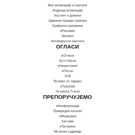
Веб апликације и портали
Андроид апликације
Хостинг и домени
Администрација сервера
Графичка припрема
еРекламе
Милион
Антивирусна заштита
ОГЛАСИ
еОгласи
Ауто берза
еНекретнине
еПосао
JOB
Возимо се заједно
еТуризам
Hrvatska Travel
ПРЕПОРУЧУЈЕМО
еКонференције
Привредни каталог
еМедицина
Заставе
еТрговина
Музички садржаји