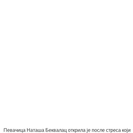
Певачица Наташа Беквалац открила је после стреса који