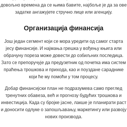
довољно времена да се њима бавите, најбоље је да за ове
задатке ангажујете стручно лице или агенцију.
Организација финансија
Још један сегмент који се мора уредити од самог старта
јесу финансије. И најмања грешка у вођењу књига или
обрачуну пореза може довести до озбиљних последица.
Зато се препоручује да предузетник од почетка има систем
праћења трошкова и прихода, као и поуздане сараднике
који ће му помоћи у том процесу.
Добар финансијски план не подразумева само преглед
тренутних обавеза, већ и прогнозу будућих трошкова и
инвестиција. Када су бројке јасне, лакше је планирати раст
и доносити одлуке о запошљавању, маркетингу или развоју
нових производа.