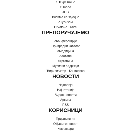
еНекретнине
еПосао
JOB
Возимо се заједно
еТуризам
Hrvatska Travel
ПРЕПОРУЧУЈЕМО
еКонференције
Привредни каталог
еМедицина
Заставе
еТрговина
Музички садржаји
Ћирилизатор - Конвертор
НОВОСТИ
Најновије
Најчитаније
Видео новости
Архива
RSS
КОРИСНИЦИ
Пријавите се
Oбјавите новост
Коментари