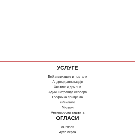
УСЛУГЕ
Веб апликације и портали
Андроид апликације
Хостинг и домени
Администрација сервера
Графичка припрема
еРекламе
Милион
Антивирусна заштита
ОГЛАСИ
еОгласи
Ауто берза