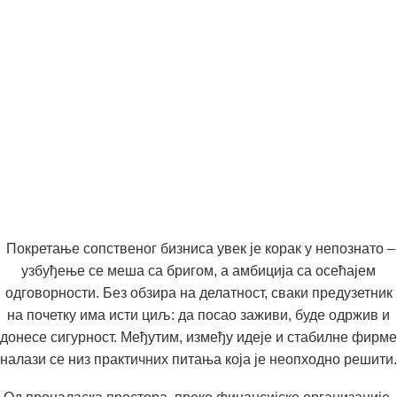
Покретање сопственог бизниса увек је корак у непознато –
узбуђење се меша са бригом, а амбиција са осећајем
одговорности. Без обзира на делатност, сваки предузетник
на почетку има исти циљ: да посао заживи, буде одржив и
донесе сигурност. Међутим, између идеје и стабилне фирме
налази се низ практичних питања која је неопходно решити.