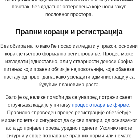
почетак, без додатног оптерећења које носи закуп
пословног простора.
Правни кораци и регистрација
Без обзира на то како ће посао изгледати у пракси, основни
корак је његово формално регистровање. Процес може
изгледати једноставно, али у стварности доноси бројна
питања: који правни облик је најповољнији, које обавезе
настају од првог дана, како ускладити администрацију са
будућим плановима раста.
Зато је од велике помоћи да се унапред потражи савет
стручњака када је у питању
процес отварање фирме
.
Правилно спроведен процес регистрације обезбеђује
миран почетак и сигурност да су сви папири, од оснивачког
акта до пријаве пореза, уредно поднети. Уколико нисте
сигурни у своје познавање правних норми или немате