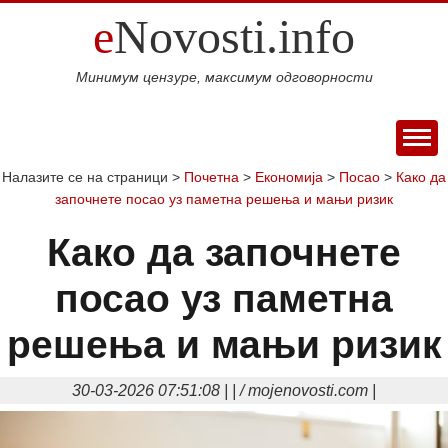
e
Novosti.info
Минимум цензуре, максимум одговорности
ПОЧЕТНА
Налазите се на страници >
Почетна
>
Економија
>
Посао
>
Како да
започнете посао уз паметна решења и мањи ризик
ВИЈЕСТИ
СПОРТ
Како да започнете
МАГАЗИН
посао уз паметна
Свијет
Балкан
Србија
Република
Хроника
ЕКОНОМИЈА
Српска
Фудбал
Кошарка
Аутомото
ДРУШТВО
решења и мањи ризик
Занимљивости
Култура
Наука
Образовање
Шоу
КОЛУМНЕ
и
бизнис
Посао
Аутомобили
Некретнине
30-03-2026 07:51:08 | | / mojenovosti.com |
БЛОГ
технологија
Интервју
О НАМА