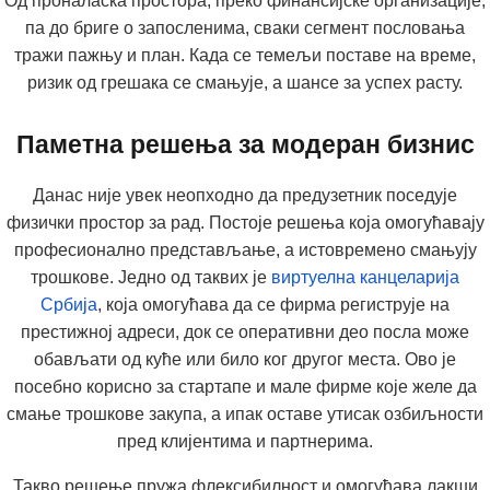
Од проналаска простора, преко финансијске организације,
па до бриге о запосленима, сваки сегмент пословања
тражи пажњу и план. Када се темељи поставе на време,
ризик од грешака се смањује, а шансе за успех расту.
Паметна решења за модеран бизнис
Данас није увек неопходно да предузетник поседује
физички простор за рад. Постоје решења која омогућавају
професионално представљање, а истовремено смањују
трошкове. Једно од таквих је
виртуелна канцеларија
Србија
, која омогућава да се фирма региструје на
престижној адреси, док се оперативни део посла може
обављати од куће или било ког другог места. Ово је
посебно корисно за стартапе и мале фирме које желе да
смање трошкове закупа, а ипак оставе утисак озбиљности
пред клијентима и партнерима.
Такво решење пружа флексибилност и омогућава лакши