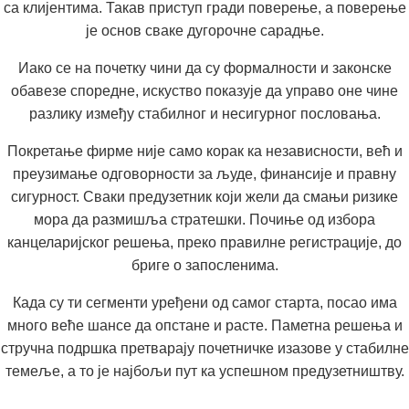
са клијентима. Такав приступ гради поверење, а поверење
је основ сваке дугорочне сарадње.
Иако се на почетку чини да су формалности и законске
обавезе споредне, искуство показује да управо оне чине
разлику између стабилног и несигурног пословања.
Покретање фирме није само корак ка независности, већ и
преузимање одговорности за људе, финансије и правну
сигурност. Сваки предузетник који жели да смањи ризике
мора да размишља стратешки. Почиње од избора
канцеларијског решења, преко правилне регистрације, до
бриге о запосленима.
Када су ти сегменти уређени од самог старта, посао има
много веће шансе да опстане и расте. Паметна решења и
стручна подршка претварају почетничке изазове у стабилне
темеље, а то је најбољи пут ка успешном предузетништву.