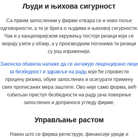
Људи и њихова сигурност
Са првим запосленим у фирми отвара се и ново поље
одговорности, а ти је брига о људима и њиховој сигурности.
Чак и у канцеларијском окружењу постоје ризици који се
морају узети у обзир, а у производним погонима ти ризици
су још израженији.
Законска обавеза налаже да се ангажује
лиценцирано лице
за безбедност и здравље на раду
, које ће спровести
процену ризика, обуке запослених и осигурати примену
свих прописаних мера заштите. Ово није само форма, већ
озбиљан приступ безбедности на раду јача поверење
запослених и доприноси угледу фирме.
Управљање растом
Након што се фирма региструје, финансије уреде и