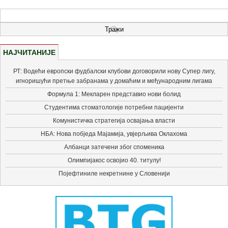
НАЈЧИТАНИЈЕ
РТ: Водећи европски фудбалски клубови договорили нову Супер лигу,
игноришући претње забранама у домаћим и међународним лигама
Формула 1: Мекларен представио нови болид
Студентима стоматологије потребни пацијенти
Комунистичка стратегија освајања власти
НБА: Нова побједа Мајамија, увјерљива Оклахома
Албанци затечени због споменика
Олимпијакос освојио 40. титулу!
Појефтиниле некретнине у Словенији