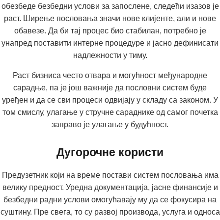
обезбеде безбедни услови за запослене, следећи изазов је
раст. Ширење пословања значи нове клијенте, али и нове
обавезе. Да би тај процес био стабилан, потребно је
унапред поставити интерне процедуре и јасно дефинисати
надлежности у тиму.
Раст бизниса често отвара и могућност међународне
сарадње, па је још важније да пословни систем буде
уређен и да се сви процеси одвијају у складу са законом. У
том смислу, улагање у стручне сараднике од самог почетка
заправо је улагање у будућност.
Дугорочне користи
Предузетник који на време постави систем пословања има
велику предност. Уредна документација, јасне финансије и
безбедни радни услови омогућавају му да се фокусира на
суштину. Пре свега, то су развој производа, услуга и односа