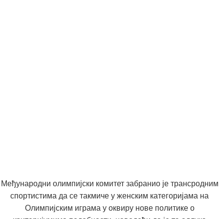
Међународни олимпијски комитет забранио је трансродним
спортистима да се такмиче у женским категоријама на
Олимпијским играма у оквиру нове политике о