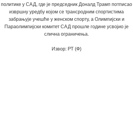
политике у САД, где је председник Доналд Трамп потписао
извршну уредбу којом се трансродним спортистима
забрањује учешће у женском спорту, а Олимпијски и
Параолимпијски комитет САД прошле године усвојио је
слична ограничења.
Извор:
РТ (Ф)