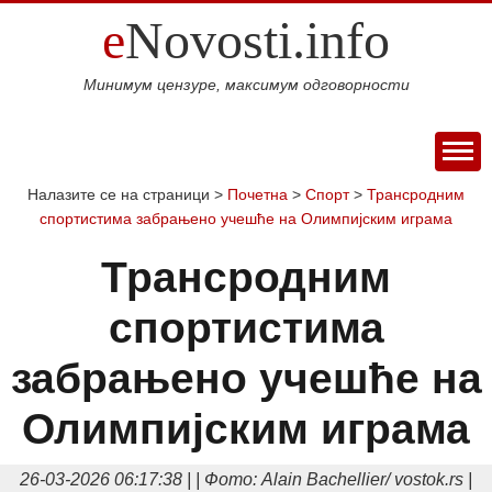
e
Novosti.info
Минимум цензуре, максимум одговорности
ПОЧЕТНА
Налазите се на страници >
Почетна
>
Спорт
>
Трансродним
спортистима забрањено учешће на Олимпијским играма
ВИЈЕСТИ
СПОРТ
Трансродним
МАГАЗИН
спортистима
Свијет
Балкан
Србија
Република
Хроника
ЕКОНОМИЈА
Српска
Фудбал
Кошарка
Аутомото
ДРУШТВО
забрањено учешће на
Занимљивости
Култура
Наука
Образовање
Шоу
КОЛУМНЕ
и
бизнис
Олимпијским играма
Посао
Аутомобили
Некретнине
БЛОГ
технологија
Интервју
О НАМА
26-03-2026 06:17:38 | | Фото: Alain Bachellier/ vostok.rs |