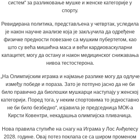
систем“ за разликовање мушке и женске категорије у
спорту.
Ревидирана политика, представљена у четвртак, уследила
је након научне анализе која је закључила да одређене
физичке предности повезане са мушким пубертетом, као
што су већа мишићна маса и већи кардиоваскуларни
капацитет, могу да остану и након медицинског снижавања
нивоа тестостерона.
„На Олимпијским играма и најмање разлике могу да одлуче
између победе и пораза. Зато је потпуно јасно да не би
било правично да биолошки мушкарци наступају у женској
категорији. Поред тога, у неким спортовима то једноставно
не би било безбедно“, изјавила је председница МОК-а
Кирсти Ковентри, некадашња олимпијска пливачица.
Нова правила ступиће на снагу на Играма у Лос Анђелесу
2028. године. Овај потез поклапа се са широм променом