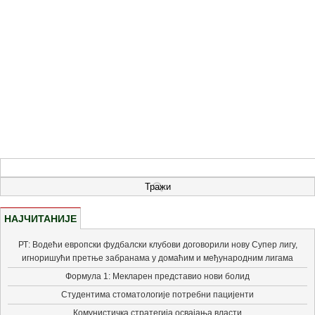
НАЈЧИТАНИЈЕ
РТ: Водећи европски фудбалски клубови договорили нову Супер лигу,
игноришући претње забранама у домаћим и међународним лигама
Формула 1: Мекларен представио нови болид
Студентима стоматологије потребни пацијенти
Комунистичка стратегија освајања власти