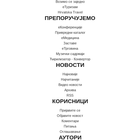
Возимо се заједно
еТуризам
Hrvatska Travel
ПРЕПОРУЧУЈЕМО
еКонференције
Привредни каталог
еМедицина
Заставе
еТрговина
Музички садржаји
Ћирилизатор - Конвертор
НОВОСТИ
Најновије
Најчитаније
Видео новости
Архива
RSS
КОРИСНИЦИ
Пријавите се
Oбјавите новост
Коментари
Питања
Оглашавање
АУТОРИ