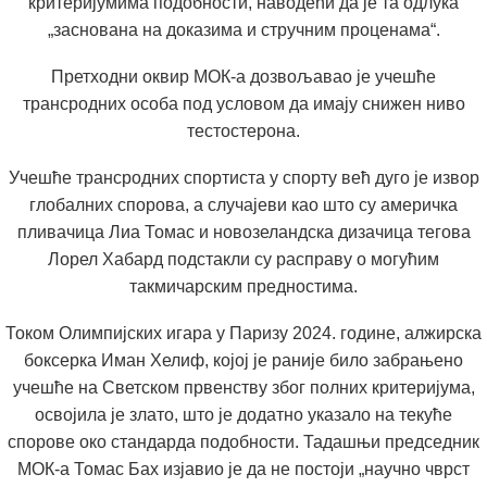
критеријумима подобности, наводећи да је та одлука
„заснована на доказима и стручним проценама“.
Претходни оквир МОК-а дозвољавао је учешће
трансродних особа под условом да имају снижен ниво
тестостерона.
Учешће трансродних спортиста у спорту већ дуго је извор
глобалних спорова, а случајеви као што су америчка
пливачица Лиа Томас и новозеландска дизачица тегова
Лорел Хабард подстакли су расправу о могућим
такмичарским предностима.
Током Олимпијских игара у Паризу 2024. године, алжирска
боксерка Иман Хелиф, којој је раније било забрањено
учешће на Светском првенству због полних критеријума,
освојила је злато, што је додатно указало на текуће
спорове око стандарда подобности. Тадашњи председник
МОК-а Томас Бах изјавио је да не постоји „научно чврст