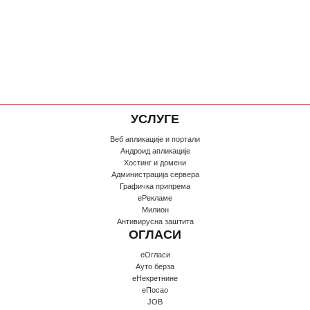
УСЛУГЕ
Веб апликације и портали
Андроид апликације
Хостинг и домени
Администрација сервера
Графичка припрема
еРекламе
Милион
Антивирусна заштита
ОГЛАСИ
еОгласи
Ауто берза
еНекретнине
еПосао
JOB