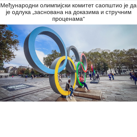
Међународни олимпијски комитет саопштио је да
је одлука „заснована на доказима и стручним
проценама“