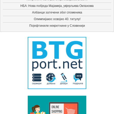
НБА: Нова побједа Мајамија, увјерљива Оклахома
Албанци затечени због споменика
Олимпијакос освојио 40. титулу!
Појефтиниле некретнине у Словенији