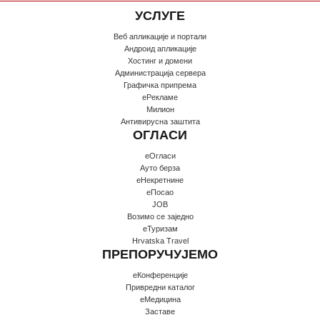
УСЛУГЕ
Веб апликације и портали
Андроид апликације
Хостинг и домени
Администрација сервера
Графичка припрема
еРекламе
Милион
Антивирусна заштита
ОГЛАСИ
еОгласи
Ауто берза
еНекретнине
еПосао
JOB
Возимо се заједно
еТуризам
Hrvatska Travel
ПРЕПОРУЧУЈЕМО
еКонференције
Привредни каталог
еМедицина
Заставе