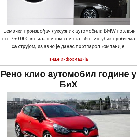
Њемачки произвођач луксузних аутомобила BMW повлачи
око 750.000 возила широм свијета, због могућих проблема
са струјом, изјавио је данас портпарол компаније.
више информација
Рено клио аутомобил године у
БиХ