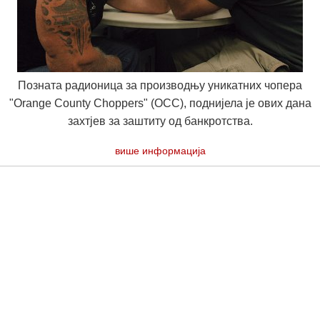
Позната радионица за производњу уникатних чопера
"Orange County Choppers" (OCC), поднијела је ових дана
захтјев за заштиту од банкротства.
више информација