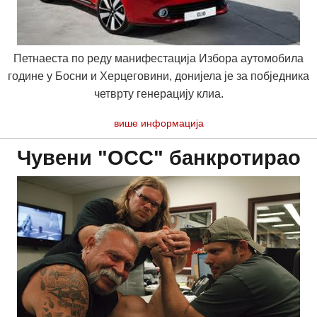
Петнаеста по реду манифестација Избора аутомобила
године у Босни и Херцеговини, донијела је за побједника
четврту генерацију клиа.
више информација
Чувени "ОСС" банкротирао