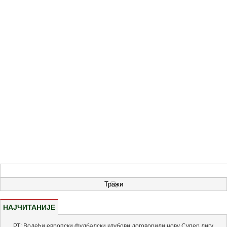
НАЈЧИТАНИЈЕ
РТ: Водећи европски фудбалски клубови договорили нову Супер лигу,