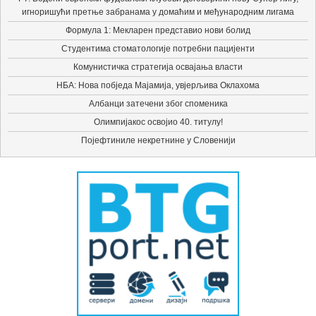
игноришући претње забранама у домаћим и међународним лигама
Формула 1: Мекларен представио нови болид
Студентима стоматологије потребни пацијенти
Комунистичка стратегија освајања власти
НБА: Нова побједа Мајамија, увјерљива Оклахома
Албанци затечени због споменика
Олимпијакос освојио 40. титулу!
Појефтиниле некретнине у Словенији