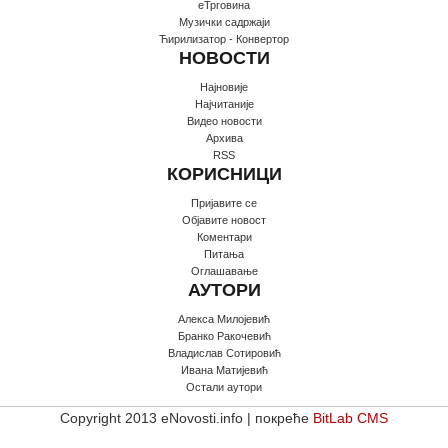
еТрговина
Музички садржаји
Ћирилизатор - Конвертор
НОВОСТИ
Најновије
Најчитаније
Видео новости
Архива
RSS
КОРИСНИЦИ
Пријавите се
Oбјавите новост
Коментари
Питања
Оглашавање
АУТОРИ
Алекса Милојевић
Бранко Ракочевић
Владислав Сотировић
Ивана Матијевић
Остали аутори
Copyright 2013 eNovosti.info | покреће
BitLab CMS