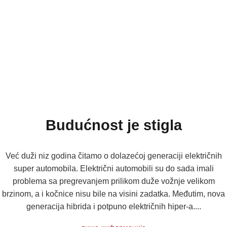
Budućnost je stigla
Već duži niz godina čitamo o dolazećoj generaciji električnih
super automobila. Električni automobili su do sada imali
problema sa pregrevanjem prilikom duže vožnje velikom
brzinom, a i kočnice nisu bile na visini zadatka. Međutim, nova
generacija hibrida i potpuno električnih hiper-a....