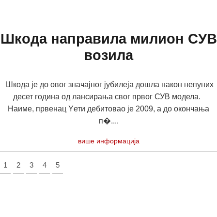
Шкода направила милион СУВ
возила
Шкода је до овог значајног јубилеја дошла након непуних
десет година од лансирања свог првог СУВ модела.
Наиме, првенац Yети дебитовао је 2009, а до окончања
п�....
више информација
1
2
3
4
5