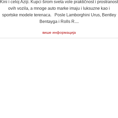
Kini i celoj Aziji. Kupci širom sveta vole praktičnost i prostranost
ovih vozila, a mnoge auto marke imaju i luksuzne kao i
sportske modele terenaca. Posle Lamborghini Urus, Bentley
Bentayga i Rolls R....
више информација