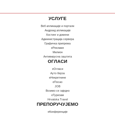
УСЛУГЕ
Веб апликације и портали
Андроид апликације
Хостинг и домени
Администрација сервера
Графичка припрема
еРекламе
Милион
Антивирусна заштита
ОГЛАСИ
еОгласи
Ауто берза
еНекретнине
еПосао
JOB
Возимо се заједно
еТуризам
Hrvatska Travel
ПРЕПОРУЧУЈЕМО
еКонференције