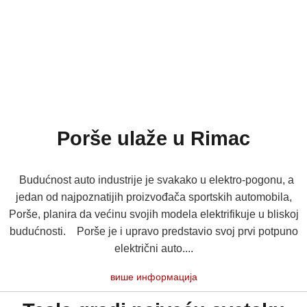
Porše ulaže u Rimac
Budućnost auto industrije je svakako u elektro-pogonu, a
jedan od najpoznatijih proizvođača sportskih automobila,
Porše, planira da većinu svojih modela elektrifikuje u bliskoj
budućnosti. Porše je i upravo predstavio svoj prvi potpuno
električni auto....
више информација