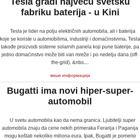
Tesla gradi najveću svetsku
fabriku baterija - u Kini
Tesla je lider na polju električnih automobila, ali i baterija
koje se koriste u automobilima, industriji i domaćinstvima. Tesla
takođe proizvodi sisteme solarnih panela koji pune baterije, pa
jedno domaćinstvo može biti van mreže i po nedelju dana (off-
the-grid). &nbs....
више информација
Bugatti ima novi hiper-super-
automobil
U svetu automobila kao da nema granica. Ljubitelji super
automobila znaju da cene nekih primeraka Ferarija i Paganija
mogu koštati nekoliko miliona eura. Ipak, Bugatti je pomerio