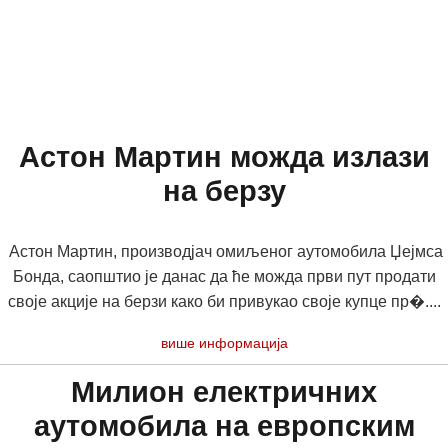
Астон Мартин можда излази
на берзу
Астон Мартин, производјач омиљеног аутомобила Џејмса
Бонда, саопштио је данас да ће можда први пут продати
своје акције на берзи како би привукао своје купце пр�....
више информација
Милион електричних
аутомобила на европским