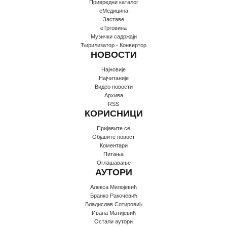
Привредни каталог
еМедицина
Заставе
еТрговина
Музички садржаји
Ћирилизатор - Конвертор
НОВОСТИ
Најновије
Најчитаније
Видео новости
Архива
RSS
КОРИСНИЦИ
Пријавите се
Oбјавите новост
Коментари
Питања
Оглашавање
АУТОРИ
Алекса Милојевић
Бранко Ракочевић
Владислав Сотировић
Ивана Матијевић
Остали аутори