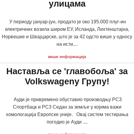
улицама
У периоду јануар-јун, продато је око 195.000 плуг-ин
електричних возила широм ЕУ, Исланда, Лихтенштајна,
Норвешке и Швајцарске, што је за 42 одсто више у односу
на исти....
више информација
Наставља се 'главобоља' за
Volkswagenу Групу!
Ауди је привремено обуставио производњу РС3
Спортбацк и РС3 Седан за земље у којима важи
хомологација Европске уније. Овај систем тестирања
погодио је Ауди ....