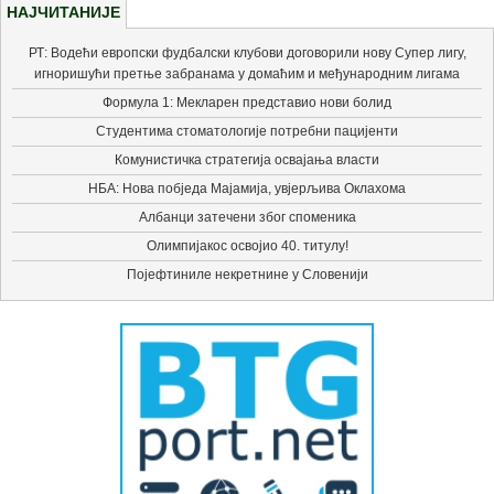
НАЈЧИТАНИЈЕ
РТ: Водећи европски фудбалски клубови договорили нову Супер лигу,
игноришући претње забранама у домаћим и међународним лигама
Формула 1: Мекларен представио нови болид
Студентима стоматологије потребни пацијенти
Комунистичка стратегија освајања власти
НБА: Нова побједа Мајамија, увјерљива Оклахома
Албанци затечени због споменика
Олимпијакос освојио 40. титулу!
Појефтиниле некретнине у Словенији