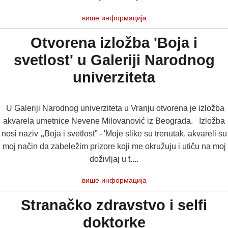
више информација
Otvorena izložba 'Boja i
svetlost' u Galeriji Narodnog
univerziteta
U Galeriji Narodnog univerziteta u Vranju otvorena je izložba
akvarela umetnice Nevene Milovanović iz Beograda. Izložba
nosi naziv ,,Boja i svetlost” - 'Moje slike su trenutak, akvareli su
moj način da zabeležim prizore koji me okružuju i utiču na moj
doživljaj u t....
више информација
Stranačko zdravstvo i selfi
doktorke