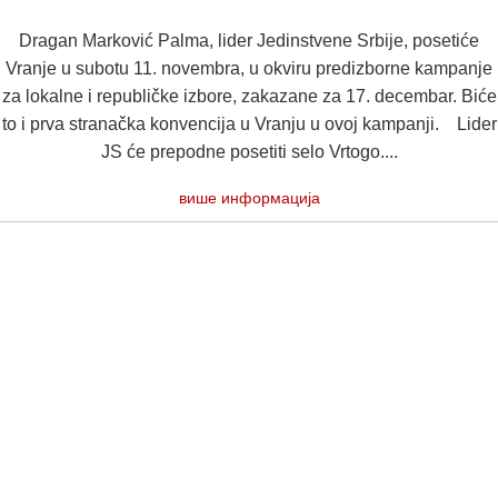
Dragan Marković Palma, lider Jedinstvene Srbije, posetiće
Vranje u subotu 11. novembra, u okviru predizborne kampanje
za lokalne i republičke izbore, zakazane za 17. decembar. Biće
to i prva stranačka konvencija u Vranju u ovoj kampanji. Lider
JS će prepodne posetiti selo Vrtogo....
више информација