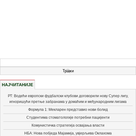
НАЈЧИТАНИЈЕ
РТ: Водећи европски фудбалски клубови договорили нову Супер лигу,
игноришући претње забранама у домаћим и међународним лигама
Формула 1: Мекларен представио нови болид
Студентима стоматологије потребни пацијенти
Комунистичка стратегија освајања власти
НБА: Нова побједа Мајамија, увјерљива Оклахома