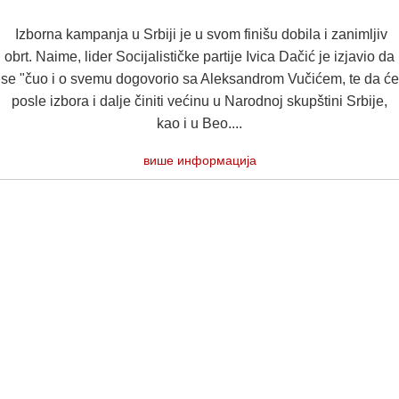
Izborna kampanja u Srbiji je u svom finišu dobila i zanimljiv
obrt. Naime, lider Socijalističke partije Ivica Dačić je izjavio da
se "čuo i o svemu dogovorio sa Aleksandrom Vučićem, te da će
posle izbora i dalje činiti većinu u Narodnoj skupštini Srbije,
kao i u Beo....
више информација