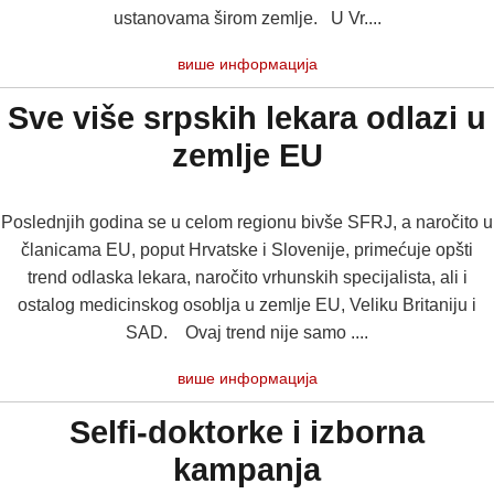
ustanovama širom zemlje. U Vr....
више информација
Sve više srpskih lekara odlazi u
zemlje EU
Poslednjih godina se u celom regionu bivše SFRJ, a naročito u
članicama EU, poput Hrvatske i Slovenije, primećuje opšti
trend odlaska lekara, naročito vrhunskih specijalista, ali i
ostalog medicinskog osoblja u zemlje EU, Veliku Britaniju i
SAD. Ovaj trend nije samo ....
више информација
Selfi-doktorke i izborna
kampanja