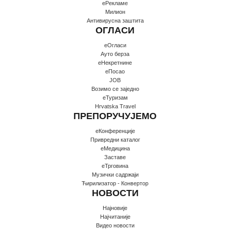
еРекламе
Милион
Антивирусна заштита
ОГЛАСИ
еОгласи
Ауто берза
еНекретнине
еПосао
JOB
Возимо се заједно
еТуризам
Hrvatska Travel
ПРЕПОРУЧУЈЕМО
еКонференције
Привредни каталог
еМедицина
Заставе
еТрговина
Музички садржаји
Ћирилизатор - Конвертор
НОВОСТИ
Најновије
Најчитаније
Видео новости