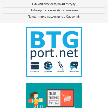
Олимпијакос освојио 40. титулу!
Албанци затечени због споменика
Појефтиниле некретнине у Словенији