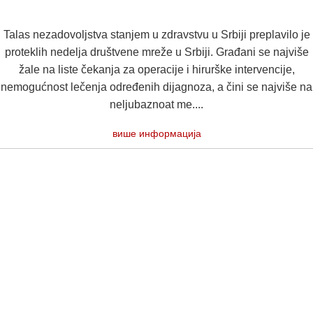
Talas nezadovoljstva stanjem u zdravstvu u Srbiji preplavilo je
proteklih nedelja društvene mreže u Srbiji. Građani se najviše
žale na liste čekanja za operacije i hirurške intervencije,
nemogućnost lečenja određenih dijagnoza, a čini se najviše na
neljubaznoat me....
више информација