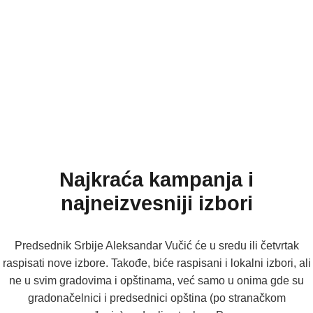
Najkraća kampanja i
najneizvesniji izbori
Predsednik Srbije Aleksandar Vučić će u sredu ili četvrtak
raspisati nove izbore. Takođe, biće raspisani i lokalni izbori, ali
ne u svim gradovima i opštinama, već samo u onima gde su
gradonačelnici i predsednici opština (po stranačkom