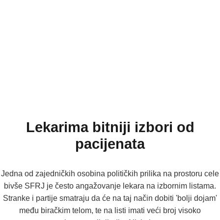
Lekarima bitniji izbori od
pacijenata
Jedna od zajedničkih osobina političkih prilika na prostoru cele
bivše SFRJ je često angažovanje lekara na izbornim listama.
Stranke i partije smatraju da će na taj način dobiti 'bolji dojam'
među biračkim telom, te na listi imati veći broj visoko