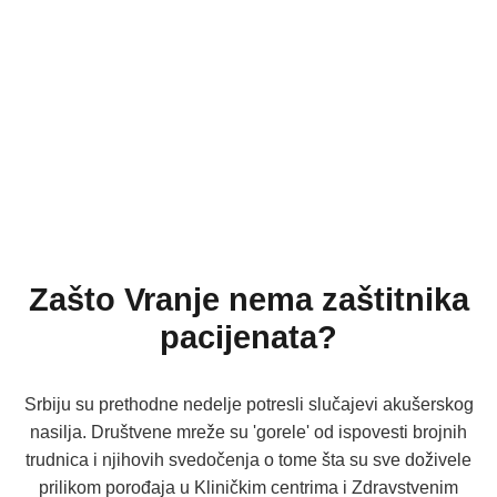
Zašto Vranje nema zaštitnika
pacijenata?
Srbiju su prethodne nedelje potresli slučajevi akušerskog
nasilja. Društvene mreže su 'gorele' od ispovesti brojnih
trudnica i njihovih svedočenja o tome šta su sve doživele
prilikom porođaja u Kliničkim centrima i Zdravstvenim