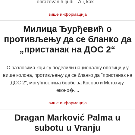
obrazovanih ljudi. Ali, kak....
више информација
Милица Ђурђевић о
противљењу да се бланко да
„пристанак на ДОС 2“
О разлозима који су поделили националну опозицију у
више колона, противљењу да се бланко да "пристанак на
ДОС 2", могућностима борбе за Косово и Метохију,
еконо�....
више информација
Dragan Marković Palma u
subotu u Vranju