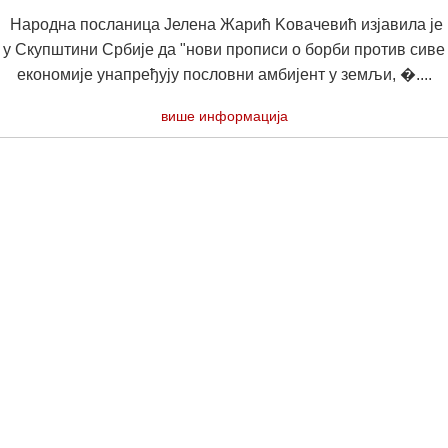
Народна посланица Јелена Жарић Kовачевић изјавила је
у Скупштини Србије да "нови прописи о борби против сиве
економије унапређују пословни амбијент у земљи, �....
више информација