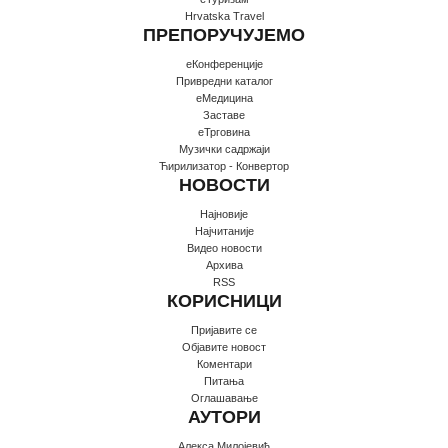
Hrvatska Travel
ПРЕПОРУЧУЈЕМО
еКонференције
Привредни каталог
еМедицина
Заставе
еТрговина
Музички садржаји
Ћирилизатор - Конвертор
НОВОСТИ
Најновије
Најчитаније
Видео новости
Архива
RSS
КОРИСНИЦИ
Пријавите се
Oбјавите новост
Коментари
Питања
Оглашавање
АУТОРИ
Алекса Милојевић