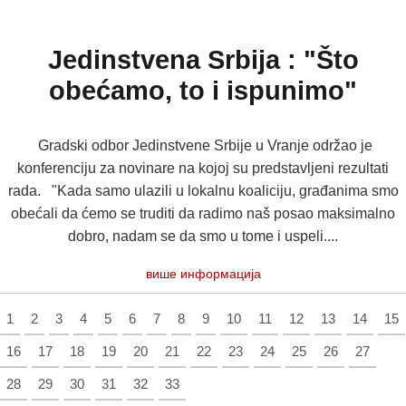
Jedinstvena Srbija : "Što
obećamo, to i ispunimo"
Gradski odbor Jedinstvene Srbije u Vranje održao je
konferenciju za novinare na kojoj su predstavljeni rezultati
rada. "Kada samo ulazili u lokalnu koaliciju, građanima smo
obećali da ćemo se truditi da radimo naš posao maksimalno
dobro, nadam se da smo u tome i uspeli....
више информација
1
2
3
4
5
6
7
8
9
10
11
12
13
14
15
16
17
18
19
20
21
22
23
24
25
26
27
28
29
30
31
32
33