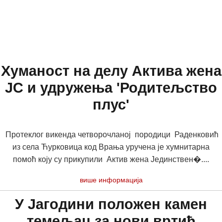
Хуманост на делу Актива жена
ЈС и удружења 'Родитељство
плус'
Протеклог викенда четворочланој породици Раденковић
из села Ћурковица код Врања уручена је хумнитарна
помоћ коју су прикупили Актив жена Јединствен�....
више информација
У Јагодини положен камен
темељац за нови вртић