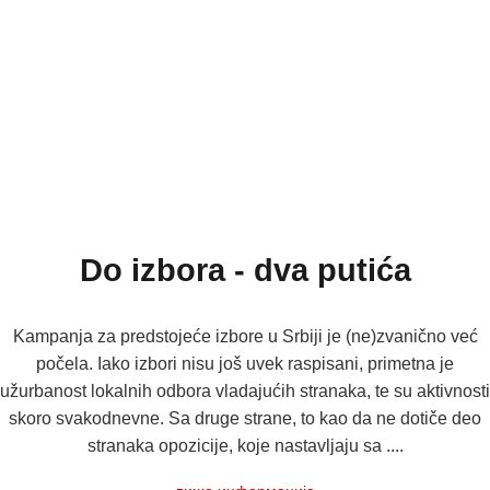
Do izbora - dva putića
Kampanja za predstojeće izbore u Srbiji je (ne)zvanično već
počela. Iako izbori nisu još uvek raspisani, primetna je
užurbanost lokalnih odbora vladajućih stranaka, te su aktivnosti
skoro svakodnevne. Sa druge strane, to kao da ne dotiče deo
stranaka opozicije, koje nastavljaju sa ....