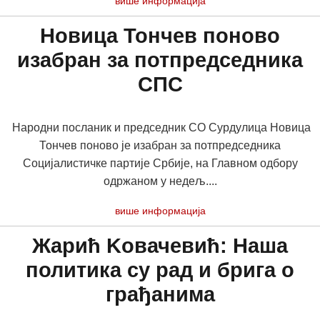
више информација
Новица Тончев поново
изабран за потпредседника
СПС
Народни посланик и председник СО Сурдулица Новица
Тончев поново је изабран за потпредседника
Социјалистичке партије Србије, на Главном одбору
одржаном у недељ....
више информација
Жарић Kовачевић: Наша
политика су рад и брига о
грађанимa