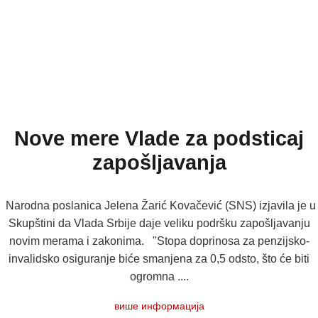
Nove mere Vlade za podsticaj
zapošljavanja
Narodna poslanica Jelena Žarić Kovačević (SNS) izjavila je u
Skupštini da Vlada Srbije daje veliku podršku zapošljavanju
novim merama i zakonima. "Stopa doprinosa za penzijsko-
invalidsko osiguranje biće smanjena za 0,5 odsto, što će biti
ogromna ....
више информација