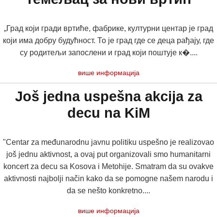
„Град који гради вртиће, фабрике, културни центар је град
који има добру будућност. То је град где се деца рађају, где
су родитељи запослени и град који поштује к�....
више информација
Još jedna uspešna akcija za
decu na KiM
"Centar za međunarodnu javnu politiku uspešno je realizovao
još jednu aktivnost, a ovaj put organizovali smo humanitarni
koncert za decu sa Kosova i Metohije. Smatram da su ovakve
aktivnosti najbolji način kako da se pomogne našem narodu i
da se nešto konkretno....
више информација