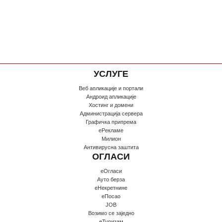
УСЛУГЕ
Веб апликације и портали
Андроид апликације
Хостинг и домени
Администрација сервера
Графичка припрема
еРекламе
Милион
Антивирусна заштита
ОГЛАСИ
еОгласи
Ауто берза
еНекретнине
еПосао
JOB
Возимо се заједно
еТуризам