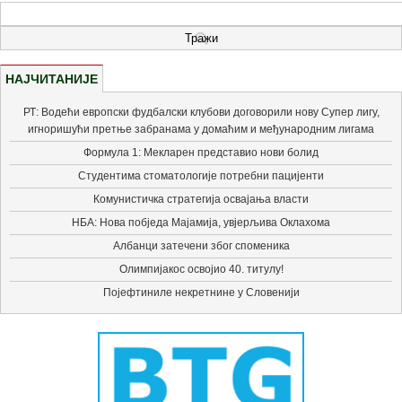
НАЈЧИТАНИЈЕ
РТ: Водећи европски фудбалски клубови договорили нову Супер лигу,
игноришући претње забранама у домаћим и међународним лигама
Формула 1: Мекларен представио нови болид
Студентима стоматологије потребни пацијенти
Комунистичка стратегија освајања власти
НБА: Нова побједа Мајамија, увјерљива Оклахома
Албанци затечени због споменика
Олимпијакос освојио 40. титулу!
Појефтиниле некретнине у Словенији