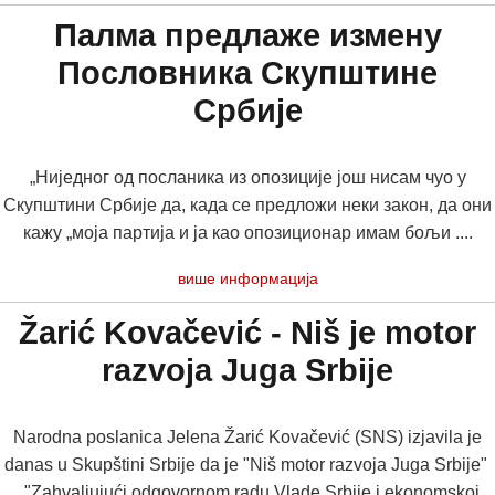
Палма предлаже измену
Пословника Скупштине
Србије
„Ниједног од посланика из опозиције још нисам чуо у
Скупштини Србије да, када се предложи неки закон, да они
кажу „моја партија и ја као опозиционар имам бољи ....
више информација
Žarić Kovačević - Niš je motor
razvoja Juga Srbije
Narodna poslanica Jelena Žarić Kovačević (SNS) izjavila je
danas u Skupštini Srbije da je "Niš motor razvoja Juga Srbije"
"Zahvaljujući odgovornom radu Vlade Srbije i ekonomskoj