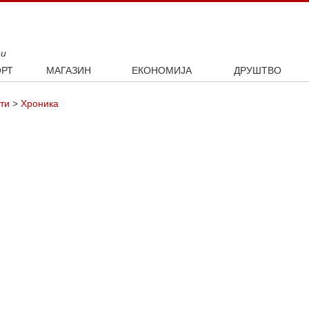
ти
РТ
МАГАЗИН
ЕКОНОМИЈА
ДРУШТВО
ал
Занимљивости
Посао
Интервју
ти
>
Хроника
ка
Култура
Аутомобили
ото
Наука и технологија
Некретнине
Образовање
Шоу бизнис