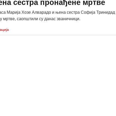
ена сестра пронађене мртве
са Марија Хозе Алварадо и њена сестра Софија Тринидад
у мртве, саопштили су данас званичници.
ација