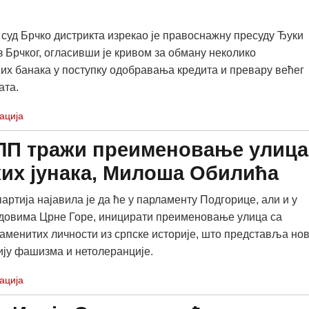
суд Брчко дистрикта изрекао је правоснажну пресуду Ђуки
 Брчког, огласивши је кривом за обману неколико
их банака у поступку одобравања кредита и превару већег
ата.
ација
 ЛП тражи преименовање улица
ких јунака, Милоша Обилића
артија најавила је да ће у парламенту Подгорице, али и у
довима Црне Горе, иницирати преименовање улица са
аменитих личности из српске историје, што представља но
ју фашизма и нетолеранције.
ација