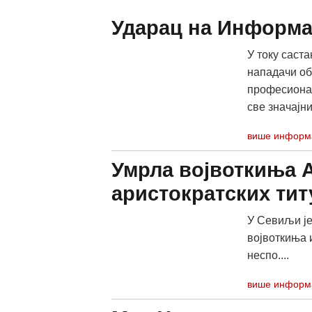
Ударац на Информа
У току саст
нападачи об
професионал
све значајни
више информ
Умрла војвоткиња 
аристократских тит
У Севиљи је
војвоткиња 
неспо....
више информ