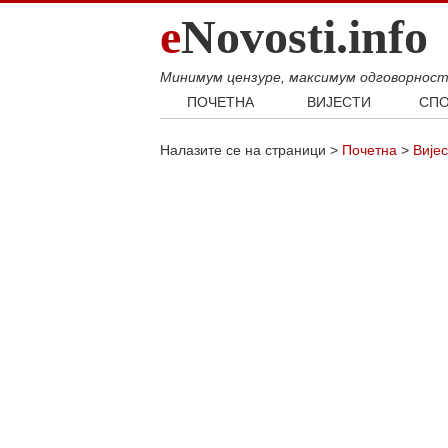
e
Novosti.info
Минимум цензуре, максимум одговорнос
ПОЧЕТНА
ВИЈЕСТИ
СПО
Свијет
Фудб
Налазите се на страници >
Почетна
>
Вијес
Балкан
Кошар
Србија
Аутом
Република Српска
Хроника