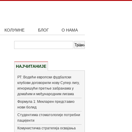
КОЛУМНЕ
БЛОГ
О НАМА
НАЈЧИТАНИЈЕ
РТ: Водећи европски фудбалски
клубови договорили нову Супер лигу,
игноришући претње забранама у
домаћим и међународним лигама
Формула 1: Мекларен представио
нови болид
Студентима стоматологије потребни
пацијенти
Комунистичка стратегија освајања