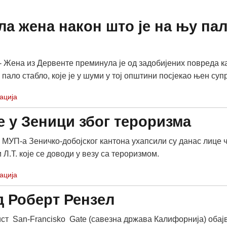
а жена након што је на њу па
Жена из Дервенте преминула је од задобијених повреда к
у пало стабло, које је у шуми у тој општини посјекао њен супр
ација
 у Зеници због тероризма
МУП-а Зеничко-добојског кантона ухапсили су данас лице ч
 Л.Т. које се доводи у везу са тероризмом.
ација
д Роберт Рензел
ст San-Francisko Gate (савезна држава Калифорнија) обај