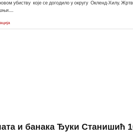
ровом убиству које се догодило у округу Окленд-Хилу. Жртв
њи....
ација
ата и банака Ђуки Станишић 1