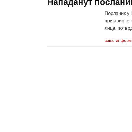
Нападанут послани
Посланик у 
пријавио је
лица, потврд
више информ