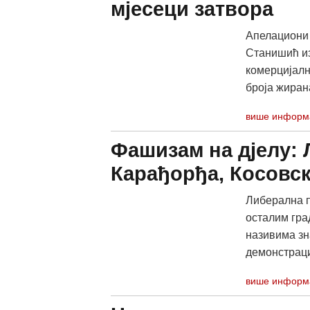
мјесеци затвора
Апелациони 
Станишић из
комерцијалн
броја жиран
више информ
Фашизам на дјелу:
Карађорђа, Косовс
Либерална п
осталим гра
називима зн
демонстраци
више информ