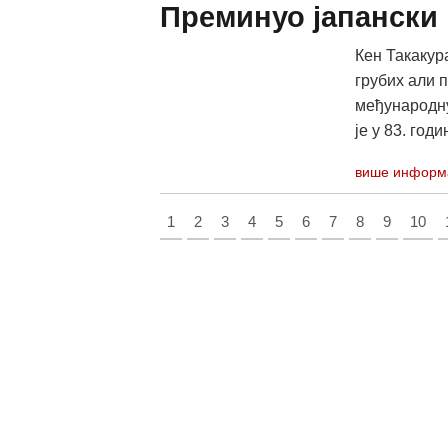
Преминуо јапански 
Кен Такакура
грубих али п
међународну
је у 83. год
више информ
1
2
3
4
5
6
7
8
9
10