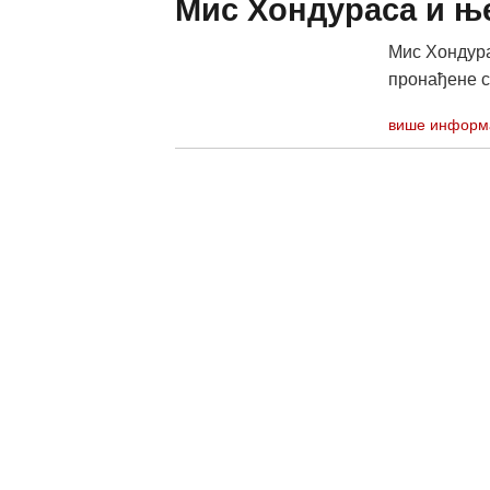
Мис Хондураса и њ
Мис Хондура
пронађене с
више информ