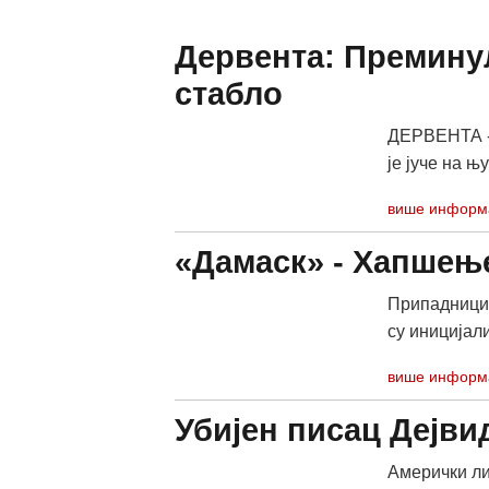
Дервента: Преминул
стабло
ДЕРВЕНТА - 
је јуче на њ
више информ
«Дамаск» - Хапшење
Припадници 
су иницијали
више информ
Убијен писац Дејви
Амерички ли