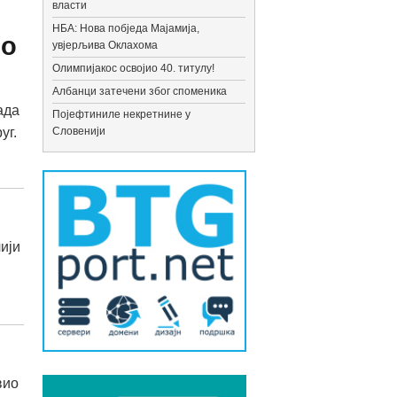
власти
НБА: Нова побједа Мајамија,
ло
увјерљива Оклахома
Олимпијакос освојио 40. титулу!
Албанци затечени због споменика
ада
Појефтиниле некретнине у
уг.
Словенији
ији
вио