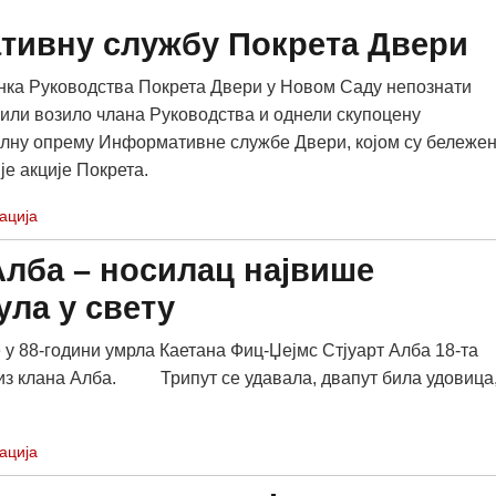
тивну службу Покрета Двери
анка Руководства Покрета Двери у Новом Саду непознати
или возило члана Руководства и однели скупоцену
ну опрему Информативне службе Двери, којом су бележе
је акције Покрета.
ација
Алба – носилац највише
ула у свету
 у 88-години умрла Каетана Фиц-Џејмс Стјуарт Алба 18-та
из клана Алба. Трипут се удавала, двапут била удовица,
ација