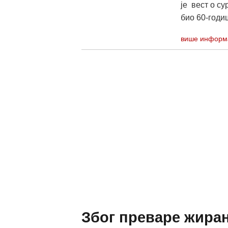
је вест о су
био 60-годиш
више информ
Због преваре жиран