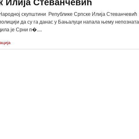
к Илија Стеванчевић
Народној скупштини Републике Српске Илија Стеванчевић
 полицији да су га данас у Бањалуци напала њему непозната
ила је Срни п�....
ација