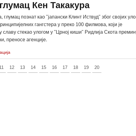
глумац Кен Такакура
, глумац познат као "јапански Клинт Иствуд" због својих уло
ринципијелних гангстера у преко 100 филмова, који је
 славу стекао улогом у "Црној киши" Ридлија Скота премин
ини, преносе агенције.
ација
11
12
13
14
15
16
17
18
19
20