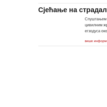
Сјећање на страдал
Спуштањем в
цивилним жр
егзодуса око
више информ