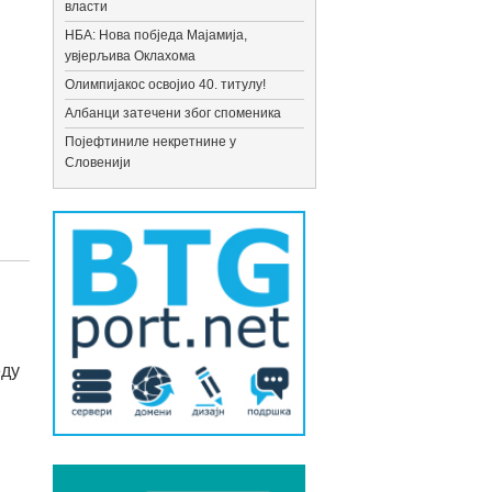
власти
НБА: Нова побједа Мајамија,
увјерљива Оклахома
Олимпијакос освојио 40. титулу!
Албанци затечени због споменика
Појефтиниле некретнине у
Словенији
еду