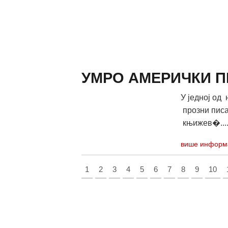
УМРО АМЕРИЧКИ П
У једној од 
прозни писа
књижев�...
више информ
1
2
3
4
5
6
7
8
9
10