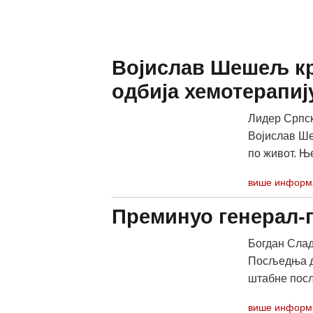
Војислав Шешељ кр
одбија хемотерапиј
Лидер Српск
Војислав Ше
по живот. Ње
више информ
Преминуо генерал-
Богдан Слад
Посљедња ду
штабне посло
више информ