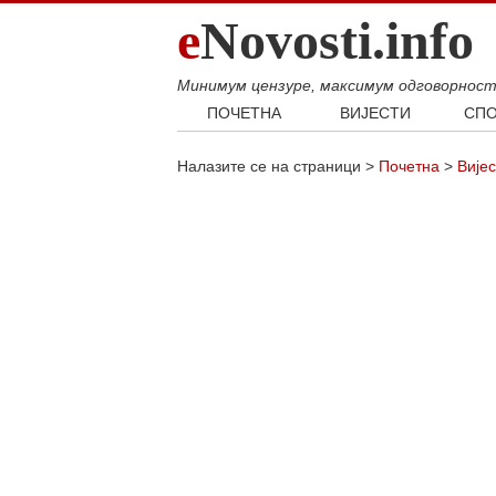
e
Novosti.info
Минимум цензуре, максимум одговорнос
ПОЧЕТНА
ВИЈЕСТИ
СПО
Свијет
Фудб
Налазите се на страници >
Почетна
>
Вијес
Балкан
Кошар
Србија
Аутом
Република Српска
Хроника