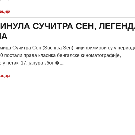
ација
МИНУЛА СУЧИТРА СЕН, ЛЕГЕНД
МА
мица Сучитра Сен (Suchitra Sen), чији филмови су у период
0 постали права класика бенгалске киноматографије,
у петак, 17. јанура због �....
ација