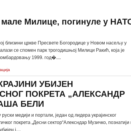
 мале Милице, погинуле у НАТ
ој близини цркве Пресвете Богородице у Новом насељу у
налази се спомен парк трогодишњој Милици Ракић, која је
бомбардовању 1999. год�....
ација
КРАЈИНИ УБИЈЕН
СНОГ ПОКРЕТА „АЛЕКСАНДР
АША БЕЛИ
 руски медији и портали, један од лидера украјинског
ичког покрета „Десни сектор“Алексндар Музичко, познатији 
ијен ј....