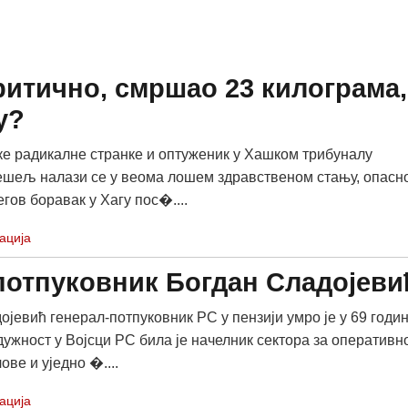
итично, смршао 23 килограма,
у?
е радикалне странке и оптуженик у Хашком трибуналу
шељ налази се у веома лошем здравственом стању, опасн
гов боравак у Хагу пос�....
ација
потпуковник Богдан Сладојеви
ојевић генерал-потпуковник РС у пензији умро је у 69 годин
жност у Војсци РС била је начелник сектора за оперативн
ве и уједно �....
ација