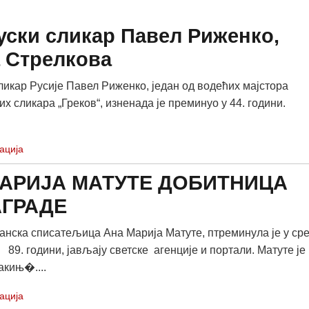
уски сликар Павел Риженко,
а Стрелкова
икар Русије Павел Риженко, један од водећих мајстора
их сликара „Греков“, изненада је преминуо у 44. години.
ација
АРИЈА МАТУТЕ ДОБИТНИЦА
АГРАДЕ
нска списатељица Ана Марија Матуте, птреминула је у ср
ј 89. години, јављају светске агенције и портали. Матуте је
акињ�....
ација