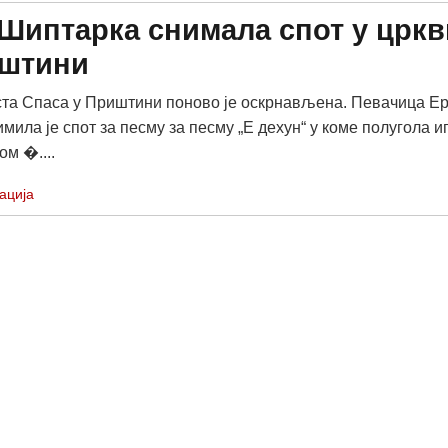
Шиптарка снимала спот у цркв
иштини
а Спаса у Приштини поново је оскрнављена. Певачица Е
мила је спот за песму за песму „Е дехун“ у коме полугола и
ом �....
ација