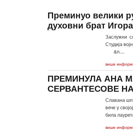
Преминуо велики р
духовни брат Игор
Заслужни сл
Студија војн
&n....
више информ
ПРЕМИНУЛА АНА М
СЕРВАНТЕСОВЕ Н
Славана шпа
вече у својо
била лаурет
више информ