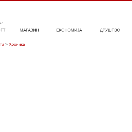
ти
РТ
МАГАЗИН
ЕКОНОМИЈА
ДРУШТВО
ал
Занимљивости
Посао
Интервју
ти
>
Хроника
ка
Култура
Аутомобили
ото
Наука и технологија
Некретнине
Образовање
Шоу бизнис