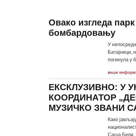
Овако изгледа парк
бомбардовању
У непосредн
Батајници, 
погинула у 
више информ
ЕКСКЛУЗИВНО: У У
КООРДИНАТОР „ДЕ
МУЗИЧКО ЗВАНИ С
Како јављају
националист
Саша Бели, уб