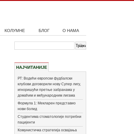
КОЛУМНЕ
БЛОГ
О НАМА
НАЈЧИТАНИЈЕ
РТ: Водећи европски фудбалски
клубови договорили нову Супер лигу,
игноришући претње забранама у
домаћим и међународним лигама
Формула 1: Мекларен представио
нови болид
Студентима стоматологије потребни
пацијенти
Комунистичка стратегија освајања