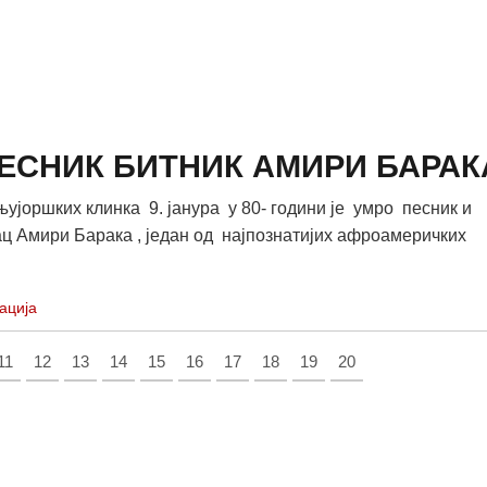
ЕСНИК БИТНИК АМИРИ БАРАК
њујоршких клинка 9. јанура у 80- години је умро песник и
ц Амири Барака , један од најпознатијих афроамеричких
.
ација
11
12
13
14
15
16
17
18
19
20