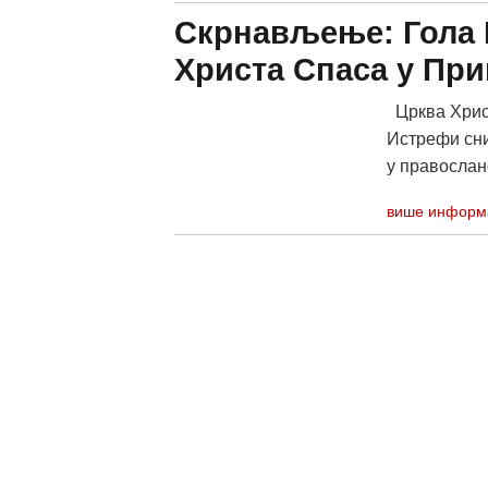
Скрнављење: Гола 
Христа Спаса у Пр
Црква Христ
Истрефи сни
у правослан
више информ