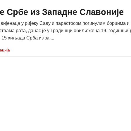
е Србе из Западне Славоније
ијенаца у ријеку Саву и парастосом погинулим борцима и
твама рата, данас је у Градишци обиљежена 19. годишњи
 15 хиљада Срба из за....
ација