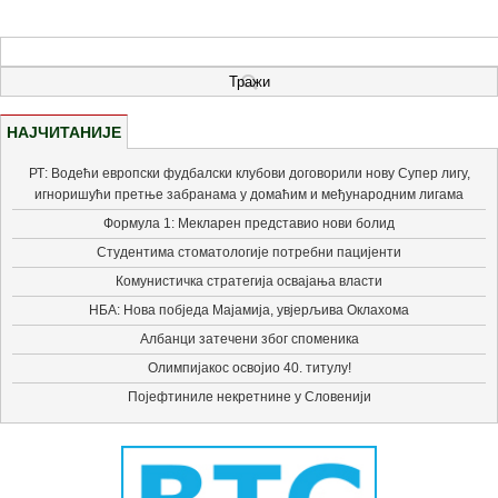
НАЈЧИТАНИЈЕ
РТ: Водећи европски фудбалски клубови договорили нову Супер лигу,
игноришући претње забранама у домаћим и међународним лигама
Формула 1: Мекларен представио нови болид
Студентима стоматологије потребни пацијенти
Комунистичка стратегија освајања власти
НБА: Нова побједа Мајамија, увјерљива Оклахома
Албанци затечени због споменика
Олимпијакос освојио 40. титулу!
Појефтиниле некретнине у Словенији