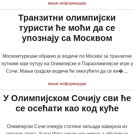
више информација
Транзитни олимпијски
туристи ће моћи да се
упознају са Москвом
Москомтуризам објавио је водиче по Москви за транзитне
путнике који путују на Олимпијске и Параолимпијске игре у
Сочи. Мањи градски водичи ће омогућити да се ви�....
више информација
У Олимпијском Сочију сви ће
се осећати као код куће
Олимпијски Сочи очекује стотине хиљада навијача из
читавог света. У очи Игра читав низ земаља објавио је