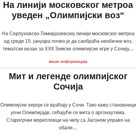
На линији московског метроа
уведен „Олимпијски воз“
На Серпуховско-Тимирјазевској линији московског метроа
од среде 15. јануара почео је да саобраћа необични воз,
тематски везан за XXII Зимске олимпијске игре у Сочију....
више информација
Мит и легенде олимпијског
Сочија
Олимпијски хероји се враћају у Сочи. Тако кажу становници
уочи Олимпијаде, сећајући се митa о аргонаутима.
Старогрчки морепловци на челу са Јасоном управо на
обали....