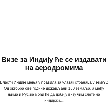
Визе за Индију ће се издавати
на аеродромима
Власти Индије мењају правила за улазак странаца у земљу.
Од октобра ове године држављани 180 земаља, а међу
њима и Русије моћи ће да добију визу чим слете на
индијски....