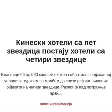
Кинески хотели са пет
звездица постају хотели са
четири звездице
Власници 56 од 680 кинеских хотела обратило се државној
управи за туризам са молбом да снизи рејтинг њихових
објеката на четири звездице. Разлог је пад потражње
пр�....
више информација