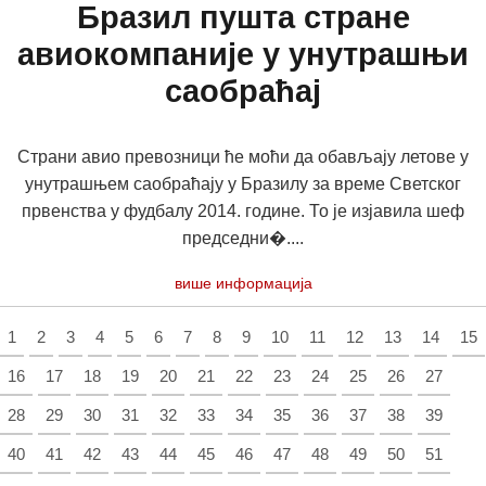
Бразил пушта стране
авиокомпаније у унутрашњи
саобраћај
Страни авио превозници ће моћи да обављају летове у
унутрашњем саобраћају у Бразилу за време Светског
првенства у фудбалу 2014. године. То је изјавила шеф
председни�....
више информација
1
2
3
4
5
6
7
8
9
10
11
12
13
14
15
16
17
18
19
20
21
22
23
24
25
26
27
28
29
30
31
32
33
34
35
36
37
38
39
40
41
42
43
44
45
46
47
48
49
50
51