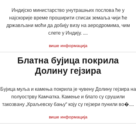
Индијско министарство унутрашњих послова ће у
најскорије време проширити списак земаља чији ће
држављани моћи да добију визу на аеродромима, чим
слете у Индију. ....
више информација
Блатна бујица покрила
Долину гејзира
Бујица муља и камења покрила је чувену Долину гејзира на
полуострву Камчатка. Камење и блато су срушили
такозвану „Краљевску бању“ коју су гејзери пунили во�....
више информација