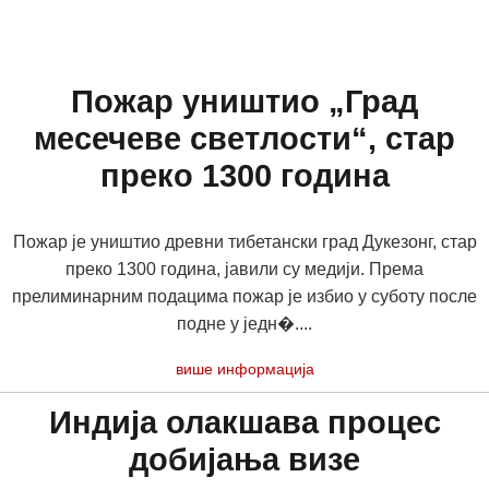
Пожар уништио „Град
месечеве светлости“, стар
преко 1300 година
Пожар је уништио древни тибетански град Дукезонг, стар
преко 1300 година, јавили су медији. Према
прелиминарним подацима пожар је избио у суботу после
подне у једн�....
више информација
Индија олакшава процес
добијања визе