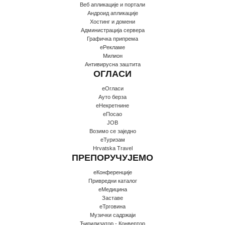
Веб апликације и портали
Андроид апликације
Хостинг и домени
Администрација сервера
Графичка припрема
еРекламе
Милион
Антивирусна заштита
ОГЛАСИ
еОгласи
Ауто берза
еНекретнине
еПосао
JOB
Возимо се заједно
еТуризам
Hrvatska Travel
ПРЕПОРУЧУЈЕМО
еКонференције
Привредни каталог
еМедицина
Заставе
еТрговина
Музички садржаји
Ћирилизатор - Конвертор