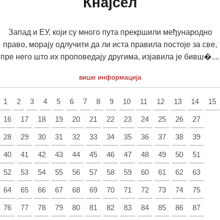
Кнајсел
Запад и ЕУ, који су много пута прекршили међународно
право, морају одлучити да ли иста правила постоје за све,
пре него што их проповедају другима, изјавила је бивш�....
више информација
1
2
3
4
5
6
7
8
9
10
11
12
13
14
15
16
17
18
19
20
21
22
23
24
25
26
27
28
29
30
31
32
33
34
35
36
37
38
39
40
41
42
43
44
45
46
47
48
49
50
51
52
53
54
55
56
57
58
59
60
61
62
63
64
65
66
67
68
69
70
71
72
73
74
75
76
77
78
79
80
81
82
83
84
85
86
87