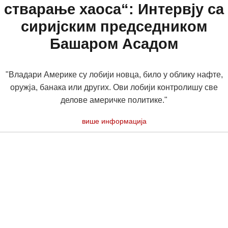
стварање хаоса“: Интервју са
сиријским председником
Башаром Асадом
"Владари Америке су лобији новца, било у облику нафте,
оружја, банака или других. Ови лобији контролишу све
делове америчке политике."
више информација