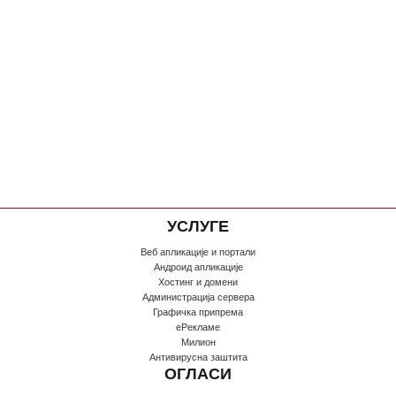
УСЛУГЕ
Веб апликације и портали
Андроид апликације
Хостинг и домени
Администрација сервера
Графичка припрема
еРекламе
Милион
Антивирусна заштита
ОГЛАСИ