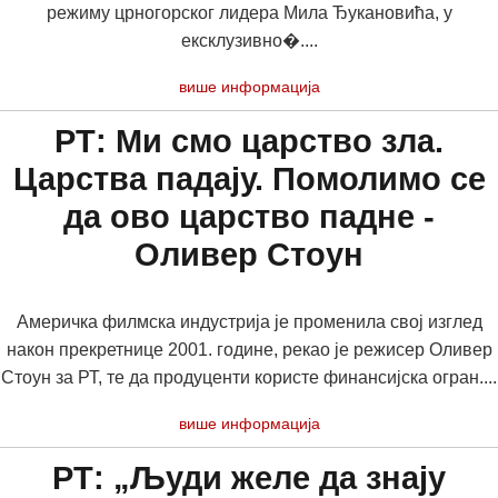
режиму црногорског лидера Мила Ђукановића, у
ексклузивно�....
више информација
РТ: Ми смо царство зла.
Царства падају. Помолимо се
да ово царство падне -
Оливер Стоун
Америчка филмска индустрија је променила свој изглед
након прекретнице 2001. године, рекао је режисер Оливер
Стоун за РТ, те да продуценти користе финансијска огран....
више информација
РТ: „Људи желе да знају