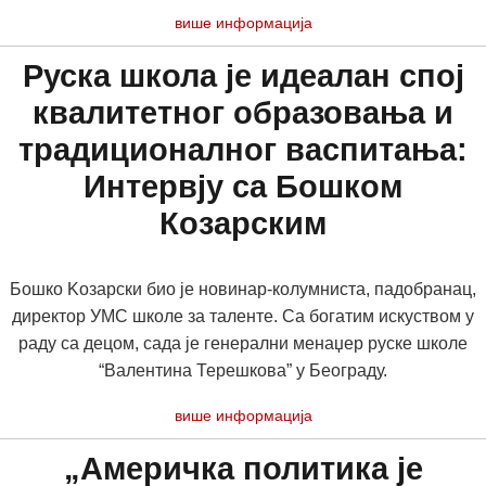
више информација
Руска школа је идеалан спој
квалитетног образовања и
традиционалног васпитања:
Интервју са Бошком
Козарским
Бошко Kозарски био је новинар-колумниста, падобранац,
директор УМС школе за таленте. Са богатим искуством у
раду са децом, сада је генерални менаџер руске школе
“Валентина Терешкова” у Београду.
више информација
„Америчка политика је