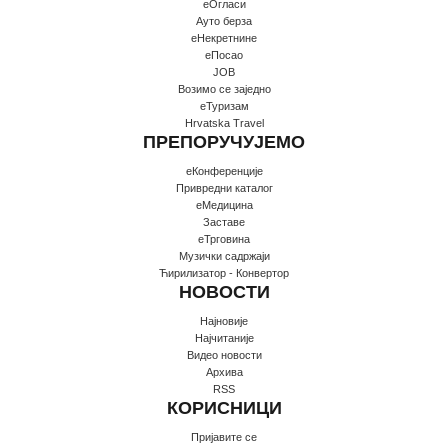
еОгласи
Ауто берза
еНекретнине
еПосао
JOB
Возимо се заједно
еТуризам
Hrvatska Travel
ПРЕПОРУЧУЈЕМО
еКонференције
Привредни каталог
еМедицина
Заставе
еТрговина
Музички садржаји
Ћирилизатор - Конвертор
НОВОСТИ
Најновије
Најчитаније
Видео новости
Архива
RSS
КОРИСНИЦИ
Пријавите се