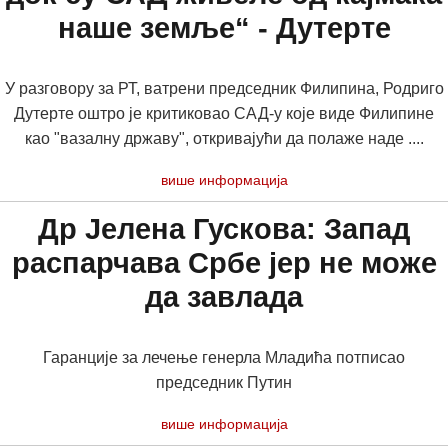
наше земље“ - Дутерте
У разговору за РТ, ватрени председник Филипина, Родриго
Дутерте оштро је критиковао САД-у које виде Филипине
као "вазалну државу", откривајући да полаже наде ....
више информација
Др Јелена Гускова: Запад
распарчава Србе јер не може
да завлада
Гаранције за лечење генерла Младића потписао
председник Путин
више информација