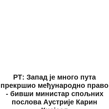
РТ: Запад је много пута
прекршио међународно право
- бивши министар спољних
послова Аустрије Карин