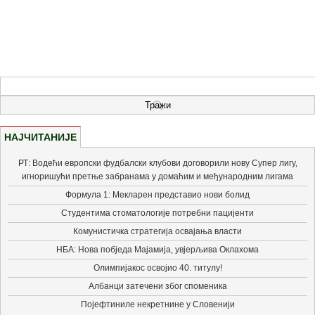
НАЈЧИТАНИЈЕ
РТ: Водећи европски фудбалски клубови договорили нову Супер лигу,
игноришући претње забранама у домаћим и међународним лигама
Формула 1: Мекларен представио нови болид
Студентима стоматологије потребни пацијенти
Комунистичка стратегија освајања власти
НБА: Нова побједа Мајамија, увјерљива Оклахома
Олимпијакос освојио 40. титулу!
Албанци затечени због споменика
Појефтиниле некретнине у Словенији