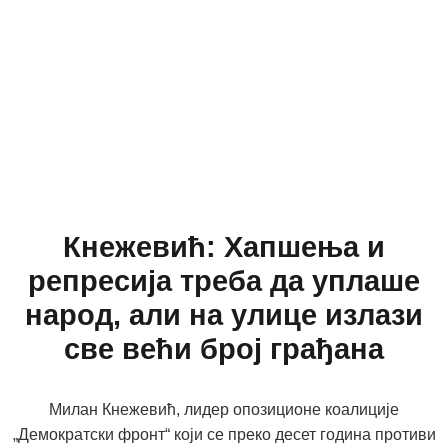
Кнежевић: Хапшења и
репресија треба да уплаше
народ, али на улице излази
све већи број грађана
Милан Кнежевић, лидер опозиционе коалиције
„Демократски фронт“ који се преко десет година противи