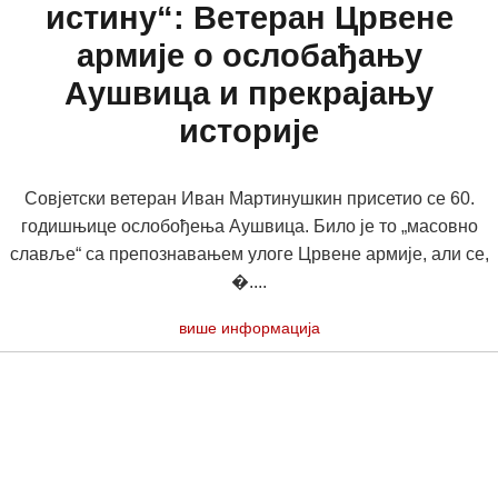
истину“: Ветеран Црвене
армије о ослобађању
Аушвица и прекрајању
историје
Совјетски ветеран Иван Мартинушкин присетио се 60.
годишњице ослобођења Аушвица. Било је то „масовно
славље“ са препознавањем улоге Црвене армије, али се,
�....
више информација