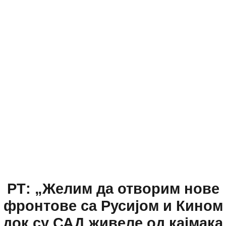
РТ: „Желим да отворим нове
фронтове са Русијом и Кином
док су САД живеле од кајмака