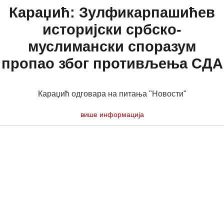
Караџић: Зулфикарпашићев
историјски србско-
муслимански споразум
пропао због противљења СДА
Караџић одговара на питања "Новости"
више информација