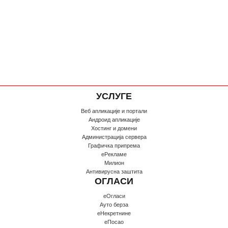
УСЛУГЕ
Веб апликације и портали
Андроид апликације
Хостинг и домени
Администрација сервера
Графичка припрема
еРекламе
Милион
Антивирусна заштита
ОГЛАСИ
еОгласи
Ауто берза
еНекретнине
еПосао