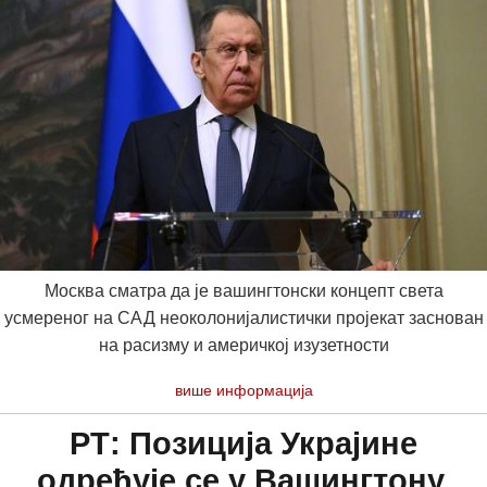
Москва сматра да је вашингтонски концепт света
усмереног на САД неоколонијалистички пројекат заснован
на расизму и америчкој изузетности
више информација
РТ: Позиција Украјине
одређује се у Вашингтону,