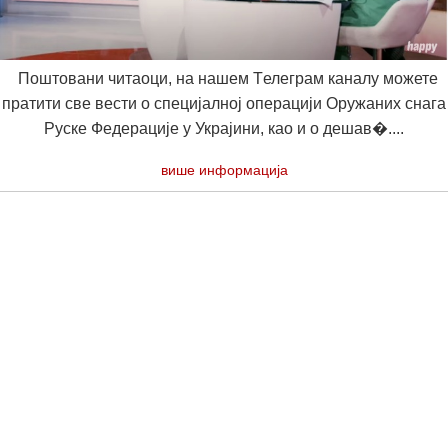
Поштовани читаоци, на нашем Tелеграм каналу можете
пратити све вести о специјалној операцији Оружаних снага
Руске Федерације у Украјини, као и о дешав�....
више информација