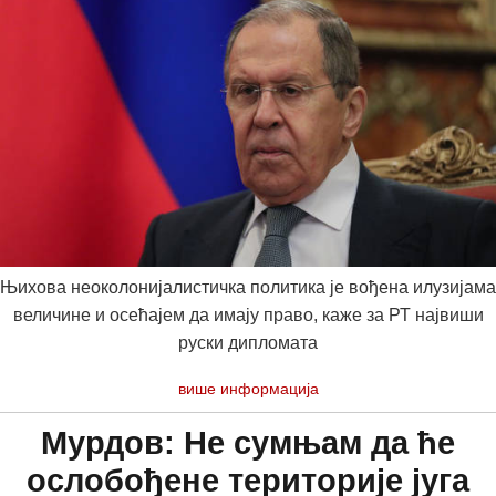
Њихова неоколонијалистичка политика је вођена илузијама
величине и осећајем да имају право, каже за РТ највиши
руски дипломата
више информација
Мурдов: Не сумњам да ће
ослобођене територије југа