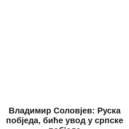
Владимир Соловјев: Руска
побједа, биће увод у српске