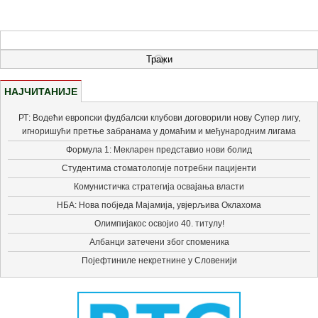
НАЈЧИТАНИЈЕ
РТ: Водећи европски фудбалски клубови договорили нову Супер лигу,
игноришући претње забранама у домаћим и међународним лигама
Формула 1: Мекларен представио нови болид
Студентима стоматологије потребни пацијенти
Комунистичка стратегија освајања власти
НБА: Нова побједа Мајамија, увјерљива Оклахома
Олимпијакос освојио 40. титулу!
Албанци затечени због споменика
Појефтиниле некретнине у Словенији