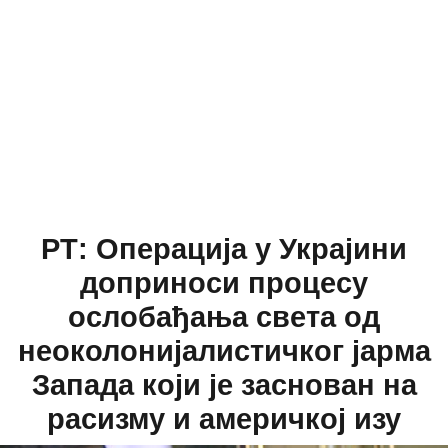
РТ: Операција у Украјини
доприноси процесу
ослобађања света од
неоколонијалистичког јарма
Запада који је заснован на
расизму и америчкој изу