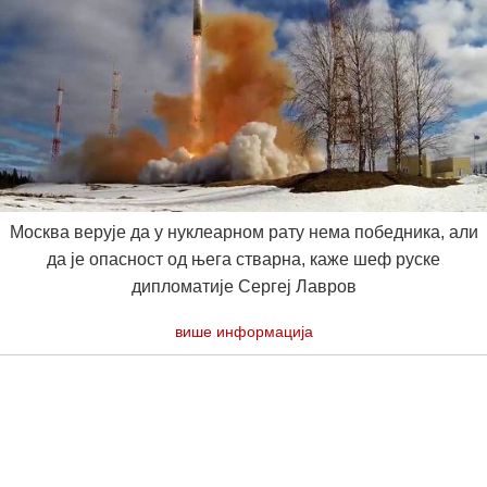
Москва верује да у нуклеарном рату нема победника, али
да је опасност од њега стварна, каже шеф руске
дипломатије Сергеј Лавров
више информација