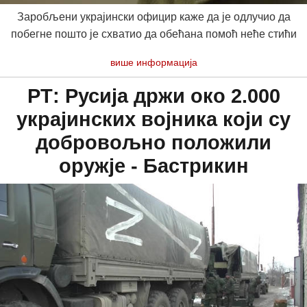
Заробљени украјински официр каже да је одлучио да
побегне пошто је схватио да обећана помоћ неће стићи
више информација
РТ: Русија држи око 2.000
украјинских војника који су
добровољно положили
оружје - Бастрикин