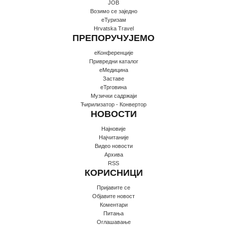
JOB
Возимо се заједно
еТуризам
Hrvatska Travel
ПРЕПОРУЧУЈЕМО
еКонференције
Привредни каталог
еМедицина
Заставе
еТрговина
Музички садржаји
Ћирилизатор - Конвертор
НОВОСТИ
Најновије
Најчитаније
Видео новости
Архива
RSS
КОРИСНИЦИ
Пријавите се
Oбјавите новост
Коментари
Питања
Оглашавање