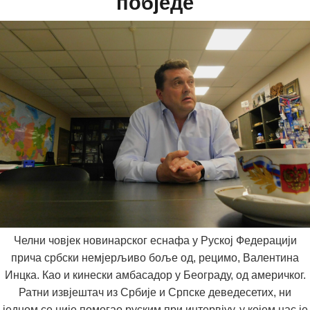
побједе
Челни човјек новинарског еснафа у Руској Федерацији
прича србски немјерљиво боље од, рецимо, Валентина
Инцка. Као и кинески амбасадор у Београду, од америчког.
Ратни извјештач из Србије и Српске деведесетих, ни
једном се није помогао руским при интервјуу, у којем нас је