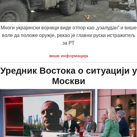
Многи украјински војници виде отпор као „узалудан“ и више
воле да положе оружје, рекао је главни руски истражитељ
за РТ
више информација
Уредник Востока о ситуацији у
Москви