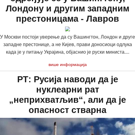
Лондону и другим западним
престоницама - Лавров
У Москви постоји уверење да су Вашингтон, Лондон и друге
западне престонице, а не Кијев, прави доносиоци одлука
када је у питању Украјина, објаснио је руски министа....
више информација
РТ: Русија наводи да је
нуклеарни рат
„неприхватљив“, али да је
опасност стварна