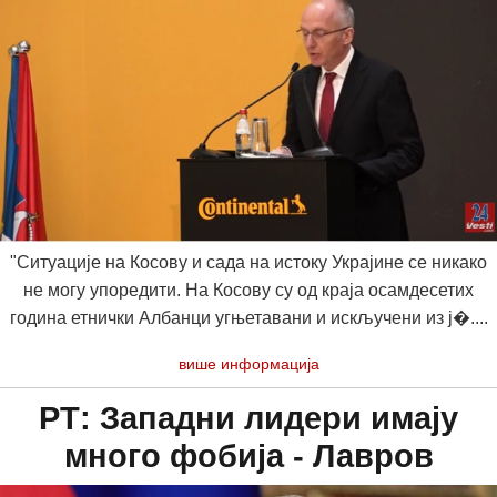
"Ситуације на Косову и сада на истоку Украјине се никако
не могу упоредити. На Косову су од краја осамдесетих
година етнички Албанци угњетавани и искључени из ј�....
више информација
РТ: Западни лидери имају
много фобија - Лавров