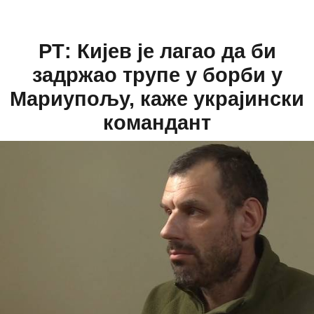
РТ: Кијев је лагао да би
задржао трупе у борби у
Мариупољу, каже украјински
командант