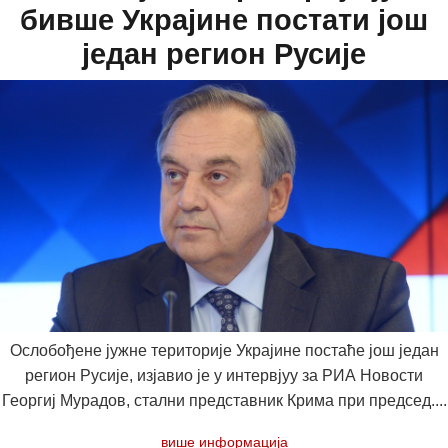
бивше Украјине постати још
један регион Русије
Ослобођене јужне територије Украјине постаће још један
регион Русије, изјавио је у интервјуу за РИА Новости
Георгиј Мурадов, стални представник Крима при председ....
више информација