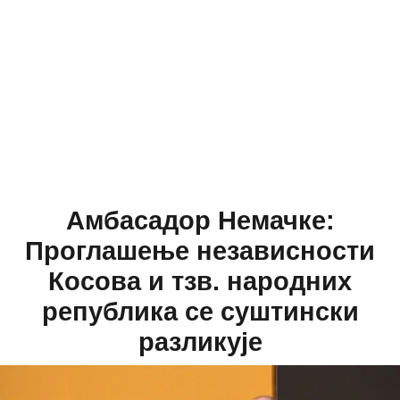
Амбасадор Немачке:
Проглашење независности
Косова и тзв. народних
република се суштински
разликује