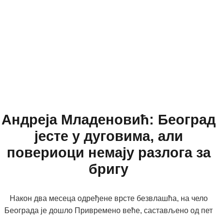
Андреја Младеновић: Београд
јесте у дуговима, али
повериоци немају разлога за
бригу
Након два месеца одређене врсте безвлашћа, на чело
Београда је дошло Привремено веће, састављено од пет