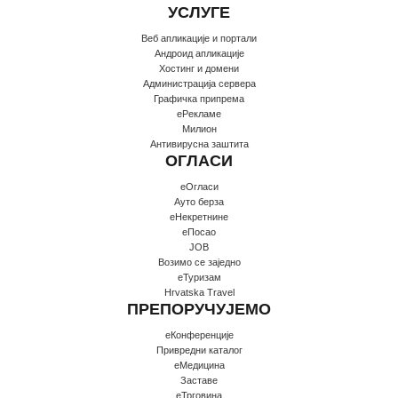
УСЛУГЕ
Веб апликације и портали
Андроид апликације
Хостинг и домени
Администрација сервера
Графичка припрема
еРекламе
Милион
Антивирусна заштита
ОГЛАСИ
еОгласи
Ауто берза
еНекретнине
еПосао
JOB
Возимо се заједно
еТуризам
Hrvatska Travel
ПРЕПОРУЧУЈЕМО
еКонференције
Привредни каталог
еМедицина
Заставе
еТрговина