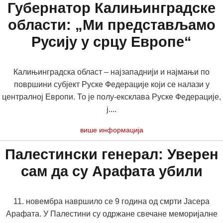
Губернатор Калињинградске
области: „Ми представљамо
Русију у срцу Европе“
Калињинградска област – најзападнији и најмањи по
површини субјект Руске Федерације који се налази у
централној Европи. То је полу-ексклава Руске Федерације,
ј....
више информација
Палестински генерал: Уверен
сам да су Арафата убили
11. новембра навршило се 9 година од смрти Јасера
Арафата. У Палестини су одржане свечане меморијалне