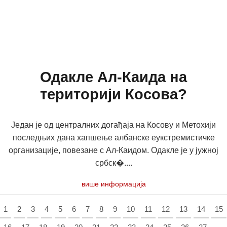
Одакле Ал-Каида на
територији Косова?
Један је од централних догађаја на Косову и Метохији
последњих дана хапшење албанске еукстремистичке
организације, повезане с Ал-Каидом. Одакле је у јужној
србск�....
више информација
1
2
3
4
5
6
7
8
9
10
11
12
13
14
15