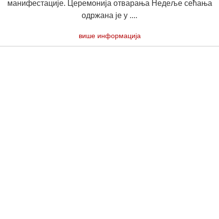
манифестације. Церемонија отварања Недеље сећања
одржана је у ....
више информација