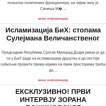
познатих политичких функционера, на чијем челу је
Синиша М�....
више информација
Исламизација БиХ: стопама
Сулејмана Величанственог
Председник Републике Српске Милорад Додик рекао је да
се у БиХ ради на исламизацији друштва и да постоје
озбиљни пројекти према којима на овим просторима треба
да....
више информација
ЕКСКЛУЗИВНО! ПРВИ
ИНТЕРВЈУ ЗОРАНА