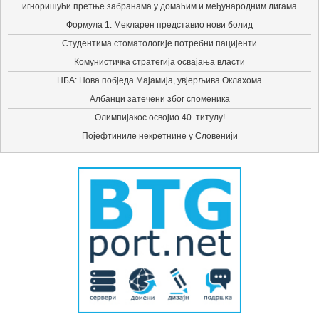
игноришући претње забранама у домаћим и међународним лигама
Формула 1: Мекларен представио нови болид
Студентима стоматологије потребни пацијенти
Комунистичка стратегија освајања власти
НБА: Нова побједа Мајамија, увјерљива Оклахома
Албанци затечени због споменика
Олимпијакос освојио 40. титулу!
Појефтиниле некретнине у Словенији