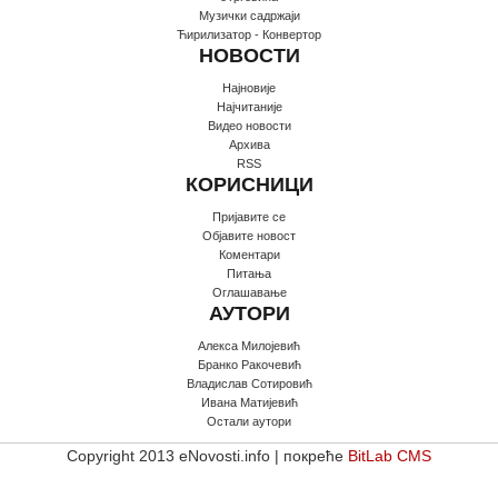
Музички садржаји
Ћирилизатор - Конвертор
НОВОСТИ
Најновије
Најчитаније
Видео новости
Архива
RSS
КОРИСНИЦИ
Пријавите се
Oбјавите новост
Коментари
Питања
Оглашавање
АУТОРИ
Алекса Милојевић
Бранко Ракочевић
Владислав Сотировић
Ивана Матијевић
Остали аутори
Copyright 2013 eNovosti.info | покреће
BitLab CMS