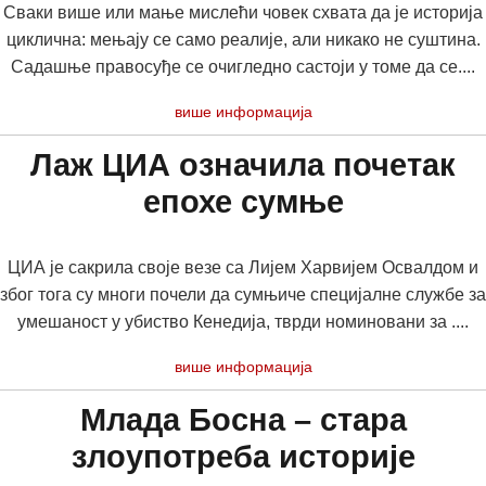
Сваки више или мање мислећи човек схвата да је историја
циклична: мењају се само реалије, али никако не суштина.
Садашње правосуђе се очигледно састоји у томе да се....
више информација
Лаж ЦИА означила почетак
епохе сумње
ЦИА је сакрила своје везе са Лијем Харвијем Освалдом и
због тога су многи почели да сумњиче специјалне службе за
умешаност у убиство Кенедија, тврди номиновани за ....
више информација
Млада Босна – стара
злоупотреба историје