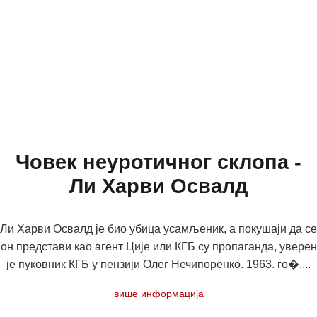
Човек неуротичног склопа -
Ли Харви Освалд
Ли Харви Освалд је био убица усамљеник, а покушаји да се
он представи као агент Ције или КГБ су пропаганда, уверен
је пуковник КГБ у пензији Олег Нечипоренко. 1963. го�....
више информација