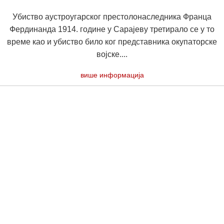
Убиство аустроугарског престолонаследника Франца
Фердинанда 1914. године у Сарајеву третирало се у то
време као и убиство било ког представника окупаторске
војске....
више информација