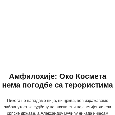
Амфилохије: Око Космета
нема погодбе са терористима
Никога не нападамо ни ја, ни црква, већ изражавамо
забринутост за судбину најважнијег и најсветијег дијела
српске државе, а Александру Вучићу никада нијесам