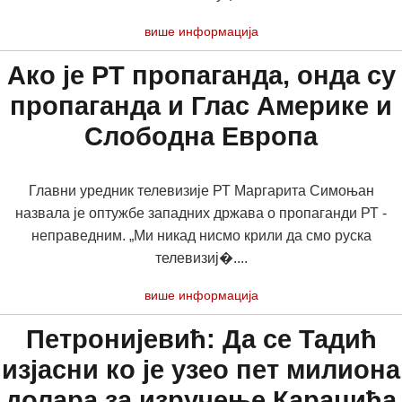
више информација
Ако је РТ пропаганда, онда су
пропаганда и Глас Америке и
Слободна Европа
Главни уредник телевизије РТ Маргарита Симоњан
назвала је оптужбе западних држава о пропаганди РТ -
неправедним. „Ми никад нисмо крили да смо руска
телевизиј�....
више информација
Петронијевић: Да се Тадић
изјасни ко је узео пет милиона
долара за изручење Караџића