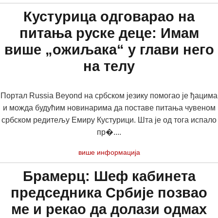
Кустурица одговарао на
питања руске деце: Имам
више „ожиљака“ у глави него
на телу
Портал Russia Beyond на србском језику помогао је ђацима
и можда будућим новинарима да поставе питања чувеном
србском редитељу Емиру Кустурици. Шта је од тога испало
пр�....
више информација
Брамерц: Шеф кабинета
председника Србије позвао
ме и рекао да долази одмах