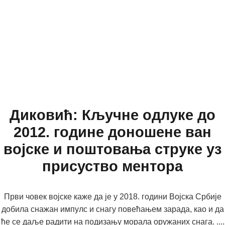
Диковић: Кључне одлуке до
2012. године доношене ван
војске и поштовања струке уз
присуство ментора
Први човек војске каже да је у 2018. години Војска Србије
добила снажан импулс и снагу повећањем зарада, као и да
ће се даље радити на подизању морала оружаних снага. ....