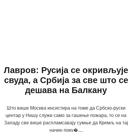
Лавров: Русија се окривљује
свуда, а Србија за све што се
дешава на Балкану
Што више Москва инсистира на томе да Србско-руски
центар у Нишу служи само за гашење пожара, то се на
Западу све више распламсавају сумње да Кремљ на тај
начин поку�....