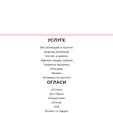
УСЛУГЕ
Веб апликације и портали
Андроид апликације
Хостинг и домени
Администрација сервера
Графичка припрема
еРекламе
Милион
Антивирусна заштита
ОГЛАСИ
еОгласи
Ауто берза
еНекретнине
еПосао
JOB
Возимо се заједно