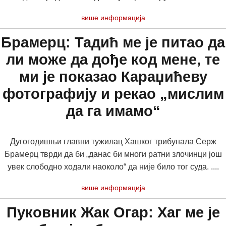
више информација
Брамерц: Тадић ме је питао да
ли може да дође код мене, те
ми је показао Караџићеву
фотографију и рекао „мислим
да га имамо“
Дугогодишњи главни тужилац Хашког трибунала Серж
Брамерц тврди да би „данас би многи ратни злочинци још
увек слободно ходали наоколо“ да није било тог суда. ....
више информација
Пуковник Жак Огар: Хаг ме је