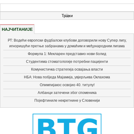
НАЈЧИТАНИЈЕ
РТ: Водећи европски фудбалски клубови договорили нову Супер лигу,
игноришући претње забранама у домаћим и међународним лигама
Формула 1: Мекларен представио нови болид
Студентима стоматологије потребни пацијенти
Комунистичка стратегија освајања власти
НБА: Нова побједа Мајамија, увјерљива Оклахома
Олимпијакос освојио 40. титулу!
Албанци затечени због споменика
Појефтиниле некретнине у Словенији