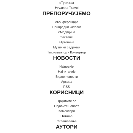
еТуризам
Hrvatska Travel
ПРЕПОРУЧУЈЕМО
еКонференције
Привредни каталог
еМедицина
Заставе
еТрговина
Музички садржаји
Ћирилизатор - Конвертор
НОВОСТИ
Најновије
Најчитаније
Видео новости
Архива
RSS
КОРИСНИЦИ
Пријавите се
Oбјавите новост
Коментари
Питања
Оглашавање
АУТОРИ