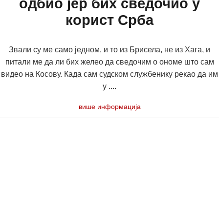
одбио јер бих сведочио у
корист Срба
Звали су ме само једном, и то из Брисела, не из Хага, и
питали ме да ли бих желео да сведочим о ономе што сам
видео на Косову. Када сам судском службенику рекао да им
у ....
више информација