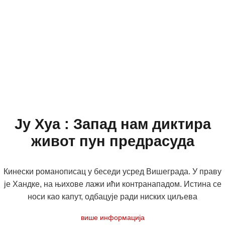
Ју Хуа : Запад нам диктира
живот пун предрасуда
Кинески романописац у беседи усред Вишеграда. У праву
је Хандке, на њихове лажи ићи контранападом. Истина се
носи као капут, одбацује ради ниских циљева
више информација