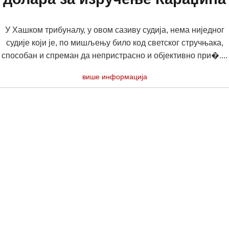
У Хашком трибуналу, у овом сазиву судија, нема ниједног
судије који је, по мишљењу било код светског стручњака,
способан и спреман да непристрасно и објективно при�....
више информација