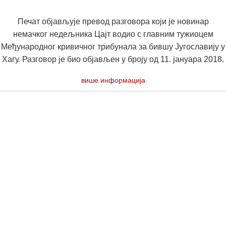
Печат објављује превод разговора који је новинар
немачког недељника Цајт водио с главним тужиоцем
Међународног кривичног трибунала за бившу Југославију у
Хагу. Разговор је био објављен у броју од 11. јануара 2018.
више информација