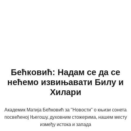
Бећковић: Надам се да се
нећемо извињавати Билу и
Хилари
Академик Матија Бећковић за "Новости" о књизи сонета
посвећеној Његошу, духовним стожерима, нашем месту
између истока и запада