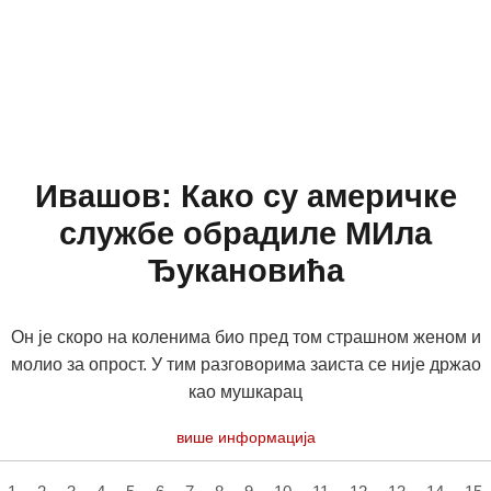
Ивашов: Како су америчке
службе обрадиле МИла
Ђукановића
Он је скоро на коленима био пред том страшном женом и
молио за опрост. У тим разговорима заиста се није држао
као мушкарац
више информација