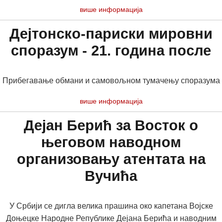
више информација
Дејтонско-париски мировни
споразум - 21. година после
Прибегавање обмани и самовољном тумачењу споразума
више информација
Дејан Берић за Восток о
његовом наводном
организовању атентата на
Вучића
У Србији се дигла велика прашина око капетана Војске
Доњецке Народне Републике Дејана Берића и наводним