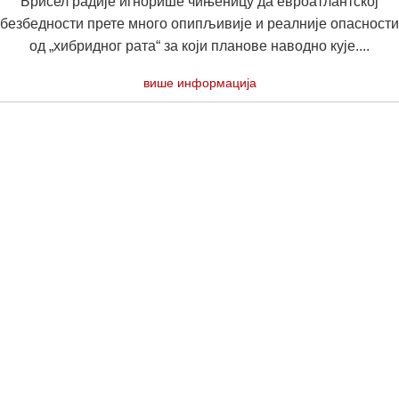
Брисел радије игнорише чињеницу да евроатлантској
безбедности прете много опипљивије и реалније опасности
од „хибридног рата“ за који планове наводно кује....
више информација