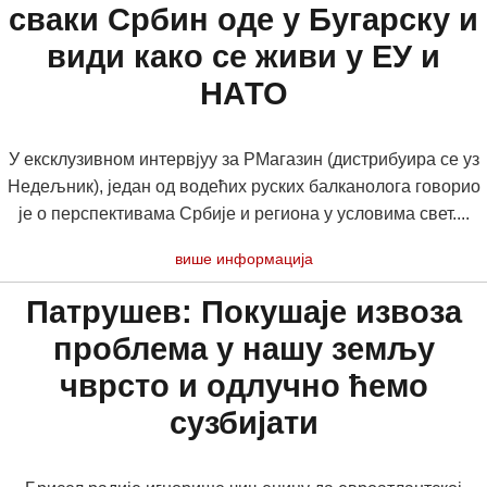
сваки Србин оде у Бугарску и
види како се живи у ЕУ и
НАТО
У ексклузивном интервјуу за РМагазин (дистрибуира се уз
Недељник), један од водећих руских балканолога говорио
је о перспективама Србије и региона у условима свет....
више информација
Патрушев: Покушаје извоза
проблема у нашу земљу
чврсто и одлучно ћемо
сузбијати