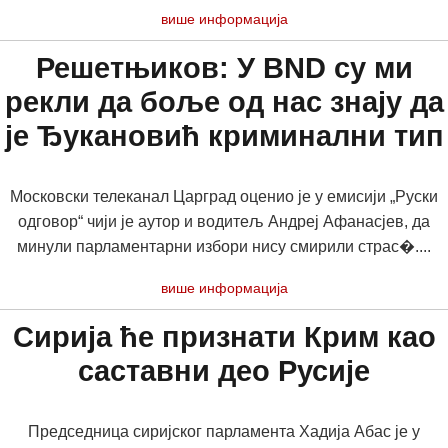
више информација
Решетњиков: У BND су ми
рекли да боље од нас знају да
је Ђукановић криминални тип
Московски телеканал Царград оценио је у емисији „Руски
одговор“ чији је аутор и водитељ Андреј Афанасјев, да
минули парламентарни избори нису смирили страс�....
више информација
Сирија ће признати Крим као
саставни део Русије
Председница сиријског парламента Хадија Абас је у