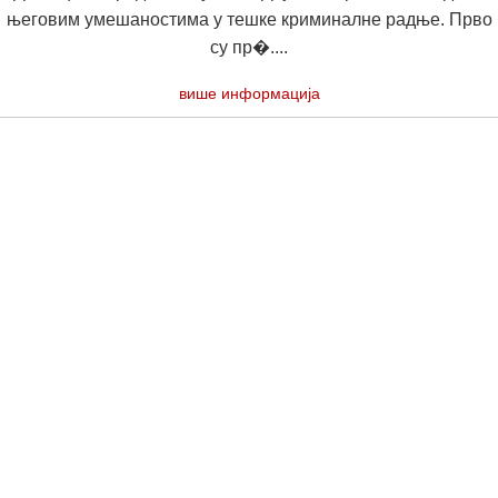
његовим умешаностима у тешке криминалне радње. Прво
су пр�....
више информација