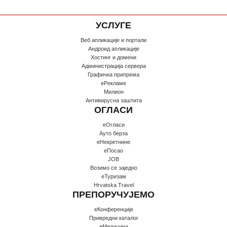
УСЛУГЕ
Веб апликације и портали
Андроид апликације
Хостинг и домени
Администрација сервера
Графичка припрема
еРекламе
Милион
Антивирусна заштита
ОГЛАСИ
еОгласи
Ауто берза
еНекретнине
еПосао
JOB
Возимо се заједно
еТуризам
Hrvatska Travel
ПРЕПОРУЧУЈЕМО
еКонференције
Привредни каталог
еМедицина