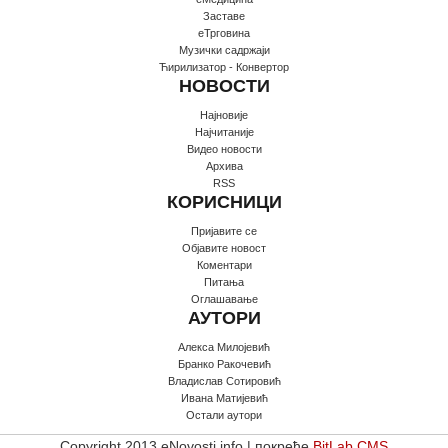
Заставе
еТрговина
Музички садржаји
Ћирилизатор - Конвертор
НОВОСТИ
Најновије
Најчитаније
Видео новости
Архива
RSS
КОРИСНИЦИ
Пријавите се
Oбјавите новост
Коментари
Питања
Оглашавање
АУТОРИ
Алекса Милојевић
Бранко Ракочевић
Владислав Сотировић
Ивана Матијевић
Остали аутори
Copyright 2013 eNovosti.info | покреће
BitLab CMS