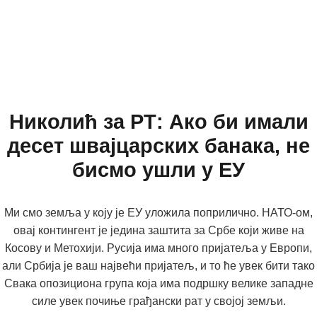
Николић за РТ: Ако би имали
десет швајцарских банака, не
бисмо ушли у ЕУ
Ми смо земља у коју је ЕУ уложила поприлично. НАТО-ом,
овај контингент је једина заштита за Србе који живе на
Косову и Метохији. Русија има много пријатеља у Европи,
али Србија је ваш највећи пријатељ, и то ће увек бити тако
Свака опозициона група која има подршку велике западне
силе увек почиње грађански рат у својој земљи.