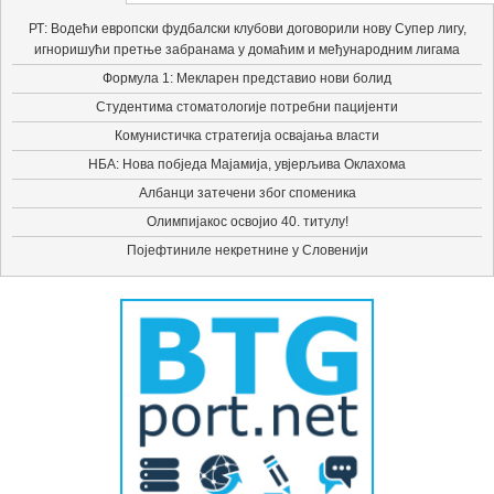
РТ: Водећи европски фудбалски клубови договорили нову Супер лигу,
игноришући претње забранама у домаћим и међународним лигама
Формула 1: Мекларен представио нови болид
Студентима стоматологије потребни пацијенти
Комунистичка стратегија освајања власти
НБА: Нова побједа Мајамија, увјерљива Оклахома
Албанци затечени због споменика
Олимпијакос освојио 40. титулу!
Појефтиниле некретнине у Словенији