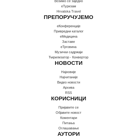
Возимо се заједно
еТуризам
Hrvatska Travel
ПРЕПОРУЧУЈЕМО
еКонференције
Привредни каталог
еМедицина
Заставе
еТрговина
Музички садржаји
Ћирилизатор - Конвертор
НОВОСТИ
Најновије
Најчитаније
Видео новости
Архива
RSS
КОРИСНИЦИ
Пријавите се
Oбјавите новост
Коментари
Питања
Оглашавање
АУТОРИ