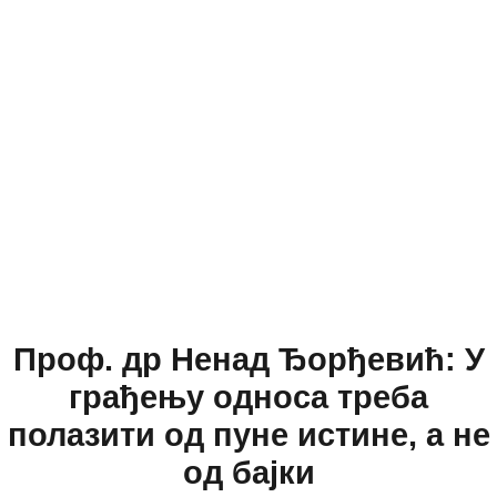
Проф. др Ненад Ђорђевић: У
грађењу односа треба
полазити од пуне истине, а не
од бајки