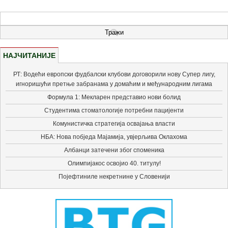
НАЈЧИТАНИЈЕ
РТ: Водећи европски фудбалски клубови договорили нову Супер лигу,
игноришући претње забранама у домаћим и међународним лигама
Формула 1: Мекларен представио нови болид
Студентима стоматологије потребни пацијенти
Комунистичка стратегија освајања власти
НБА: Нова побједа Мајамија, увјерљива Оклахома
Албанци затечени због споменика
Олимпијакос освојио 40. титулу!
Појефтиниле некретнине у Словенији