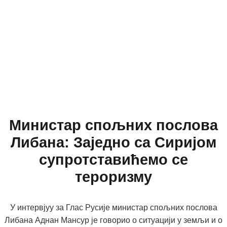
Министар спољних послова
Либана: Заједно са Сиријом
супротставићемо се
тероризму
У интервјуу за Глас Русије министар спољних послова
Либана Аднан Мансур је говорио о ситуацији у земљи и о