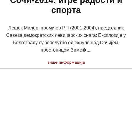
Сочи-2014: игре радости и
спорта
Лешек Милер, премијер РП (2001-2004), председник
Савеза демократских левичарских снага: Експлозије у
Волгограду су злослутно одјекнуле над Сочијем,
престоницом Зимс�....
више информација