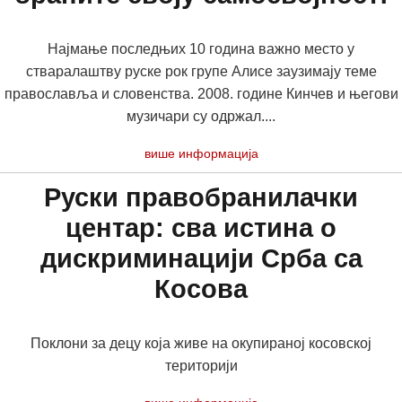
Најмање последњих 10 година важно место у
стваралаштву руске рок групе Алисе заузимају теме
православља и словенства. 2008. године Кинчев и његови
музичари су одржал....
више информација
Руски правобранилачки
центар: сва истина о
дискриминацији Срба са
Косова
Поклони за децу која живе на окупираној косовској
територији