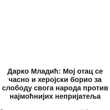
Дарко Младић: Мој отац се
часно и херојски борио за
слободу свога народа против
најмоћнијих непријатеља