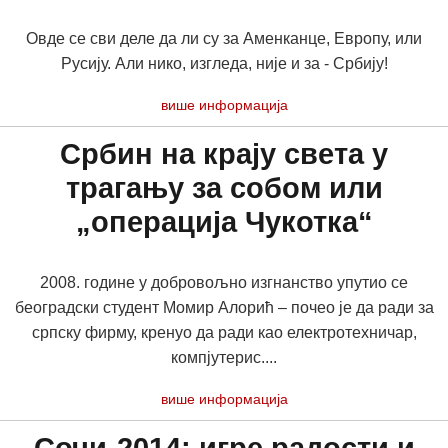
Овде се сви деле да ли су за Аменканце, Европу, или
Русију. Али нико, изгледа, није и за - Србију!
више информација
Србин на крају света у
трагању за собом или
„операција Чукотка“
2008. године у добровољно изгнанство упутио се
београдски студент Момир Алорић – почео је да ради за
српску фирму, кренуо да ради као електротехничар,
компјутерис....
више информација