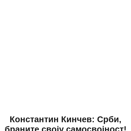
Константин Кинчев: Срби,
браните своју самосвојност!