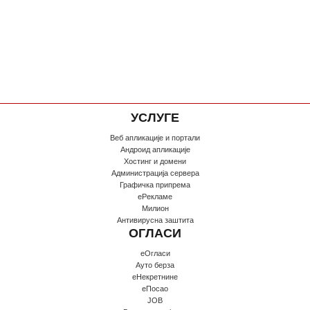
УСЛУГЕ
Веб апликације и портали
Андроид апликације
Хостинг и домени
Администрација сервера
Графичка припрема
еРекламе
Милион
Антивирусна заштита
ОГЛАСИ
еОгласи
Ауто берза
еНекретнине
еПосао
JOB