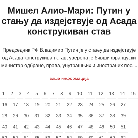
Мишел Алио-Мари: Путин у
стању да издејствује од Асада
конструкиван став
Председник РФ Владимир Путин је у стању да издејствује
од Асада конструкиван став, уверена је бивши француски
министар одбране, права, унутрашњих и иностраних пос....
више информација
1
2
3
4
5
6
7
8
9
10
11
12
13
14
15
16
17
18
19
20
21
22
23
24
25
26
27
28
29
30
31
32
33
34
35
36
37
38
39
40
41
42
43
44
45
46
47
48
49
50
51
52
53
54
55
56
57
58
59
60
61
62
63