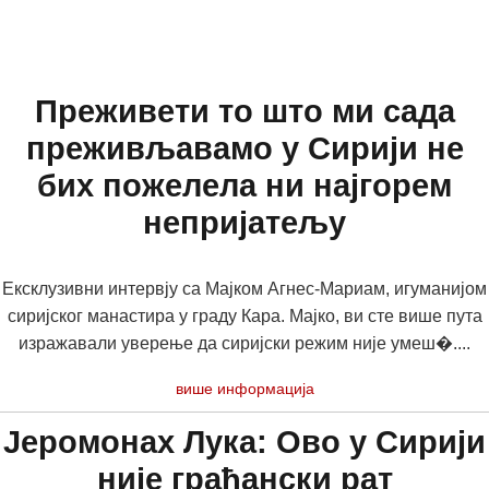
Преживети то што ми сада
преживљавамо у Сирији не
бих пожелела ни најгорем
непријатељу
Ексклузивни интервју са Мајком Агнес-Мариам, игуманијом
сиријског манастира у граду Кара. Мајко, ви сте више пута
изражавали уверење да сиријски режим није умеш�....
више информација
Јеромонах Лука: Ово у Сирији
није грађански рат