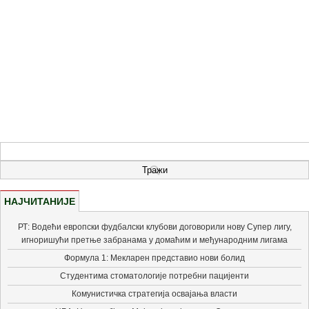
НАЈЧИТАНИЈЕ
РТ: Водећи европски фудбалски клубови договорили нову Супер лигу,
игноришући претње забранама у домаћим и међународним лигама
Формула 1: Мекларен представио нови болид
Студентима стоматологије потребни пацијенти
Комунистичка стратегија освајања власти