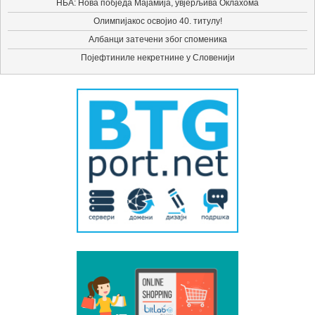
НБА: Нова побједа Мајамија, увјерљива Оклахома
Олимпијакос освојио 40. титулу!
Албанци затечени због споменика
Појефтиниле некретнине у Словенији