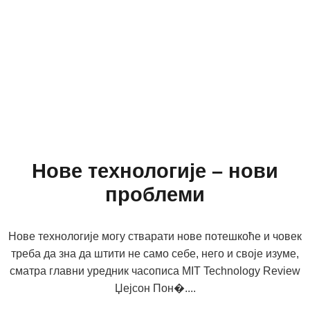
Нове технологије – нови
проблеми
Нове технологије могу стварати нове потешкоће и човек
треба да зна да штити не само себе, него и своје изуме,
сматра главни уредник часописа MIT Technology Review
Џејсон Пон�....