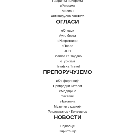
Графичка припрема
еРекламе
Милион
Антивирусна заштита
ОГЛАСИ
еОгласи
Ауто берза
еНекретнине
еПосао
JOB
Возимо се заједно
еТуризам
Hrvatska Travel
ПРЕПОРУЧУЈЕМО
еКонференције
Привредни каталог
еМедицина
Заставе
еТрговина
Музички садржаји
Ћирилизатор - Конвертор
НОВОСТИ
Најновије
Најчитаније