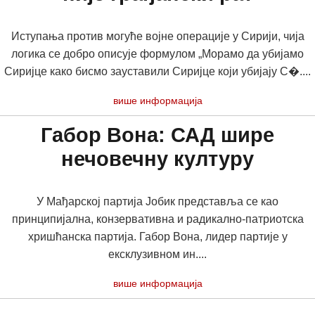
Иступања против могуће војне операције у Сирији, чија
логика се добро описује формулом „Морамо да убијамо
Сиријце како бисмо зауставили Сиријце који убијају С�....
више информација
Габор Вона: САД шире
нечовечну културу
У Мађарској партија Јобик представља се као
принципијална, конзервативна и радикално-патриотска
хришћанска партија. Габор Вона, лидер партије у
ексклузивном ин....
више информација