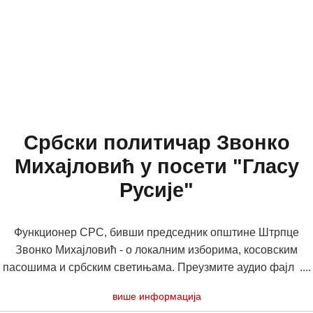
Србски политичар Звонко
Михајловић у посети "Гласу
Русије"
Функционер СРС, бивши председник општине Штрпце
Звонко Михајловић - о локалним изборима, косовским
пасошима и србским светињама. Преузмите аудио фајл ....
више информација