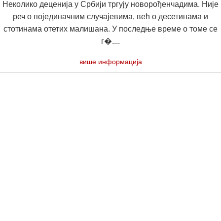
Неколико деценија у Србији тргују новорођенчадима. Није
реч о појединачним случајевима, већ о десетинама и
стотинама отетих малишана. У последње време о томе се
г�....
више информација