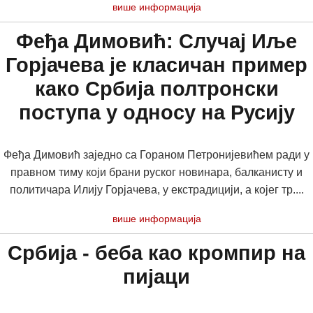
више информација
Феђа Димовић: Случај Иље
Горјачева је класичан пример
како Србија полтронски
поступа у односу на Русију
Феђа Димовић заједно са Гораном Петронијевићем ради у
правном тиму који брани руског новинара, балканисту и
политичара Илију Горјачева, у екстрадицији, а којег тр....
више информација
Србиja - беба као кромпир на
пијаци