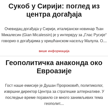
Сукоб у Сирији: поглед из
центра догађаја
Очевидац догађаја у Сирији, италијански новинар Ђан
Микалесин (Gian Micalessin) је у интервјуу за „Глас Русије“
говорио о догађајима у хришћанском насељу Малула. О....
више информација
Геополитичка анаконда око
Евроазије
Гост наше емисије је Душан Пророковић, политиколог,
извршни директор Центра за стратешке алтернативе. У
последње време појавило се много занимљивих тема
геополит....