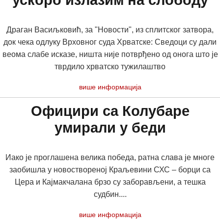
ускоро излазим на слободу
Драган Васиљковић, за "Новости", из сплитског затвора,
док чека одлуку Врховног суда Хрватске: Сведоци су дали
веома слабе исказе, ништа није потврђено од онога што је
тврдило хрватско тужилаштво
више информација
Официри са Колубаре
умирали у беди
Иако је проглашена велика победа, ратна слава је многе
заобишла у новоствореној Краљевини СХС – борци са
Цера и Кајмакчалана брзо су заборављени, а тешка
судбин....
више информација