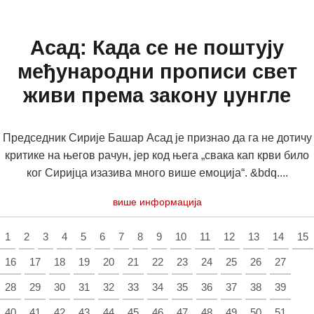
Асад: Када се не поштују
међународни прописи свет
живи према закону џунгле
Председник Сирије Башар Асад је признао да га не дотичу
критике на његов рачун, јер код њега „свака кап крви било
ког Сиријца изазива много више емоција“. &bdq....
више информација
1
2
3
4
5
6
7
8
9
10
11
12
13
14
15
16
17
18
19
20
21
22
23
24
25
26
27
28
29
30
31
32
33
34
35
36
37
38
39
40
41
42
43
44
45
46
47
48
49
50
51