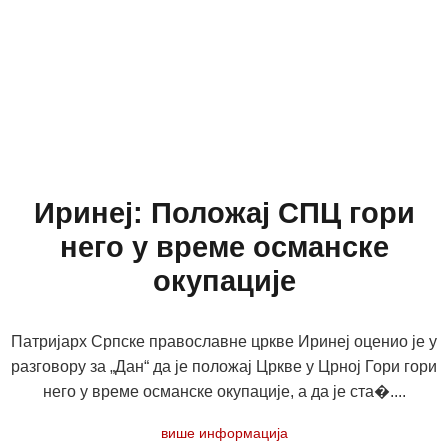
Иринеј: Положај СПЦ гори
него у време османске
окупације
Патријарх Српске православне цркве Иринеј оценио је у
разговору за „Дан“ да је положај Цркве у Црној Гори гори
него у време османске окупације, а да је ста�....
више информација