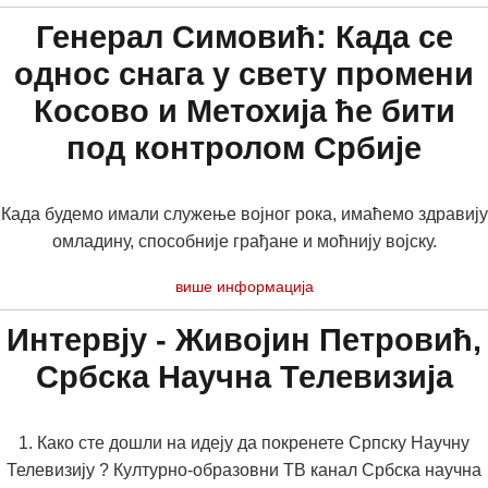
Генерал Симовић: Када се
однос снага у свету промени
Косово и Метохија ће бити
под контролом Србије
Када будемо имали служење војног рока, имаћемо здравију
омладину, способније грађане и моћнију војску.
више информација
Интервју - Живојин Петровић,
Србска Научна Телевизија
1. Како сте дошли на идеју да покренете Српску Научну
Телевизију ? Културно-образовни ТВ канал Србска научна