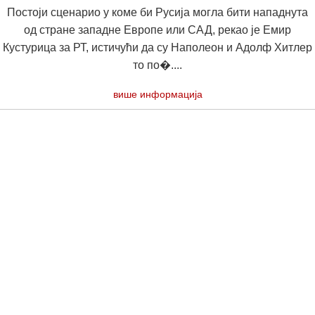
Постоји сценарио у коме би Русија могла бити нападнута
од стране западне Европе или САД, рекао је Емир
Кустурица за РТ, истичући да су Наполеон и Адолф Хитлер
то по�....
више информација