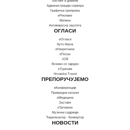
Хостинг и домени
Администрација сервера
Графичка припрема
еРекламе
Милион
Антивирусна заштита
ОГЛАСИ
еОгласи
Ауто берза
еНекретнине
еПосао
JOB
Возимо се заједно
еТуризам
Hrvatska Travel
ПРЕПОРУЧУЈЕМО
еКонференције
Привредни каталог
еМедицина
Заставе
еТрговина
Музички садржаји
Ћирилизатор - Конвертор
НОВОСТИ