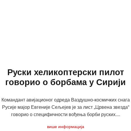
Руски хеликоптерски пилот
говорио о борбама у Сирији
Командант авијационог одреда Ваздушно-космичких снага
Русије мајор Евгеније Сељејев је за лист „Црвена звезда“
говорио о специфичности вођења борби руских....
више информација