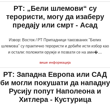
РТ: „Бели шлемови“ су
терористи, могу да изаберу
предају или смрт - Асад
Извор: Восток / РТ Припадници такозваних "Белих
шлемова" су практично терористи и добиће исти избор као
и остали: положити оружје и позвати се на амн�....
више информација
РТ: Западна Европа или САД
би могли покушати да нападну
Русију попут Наполеона и
Хитлера - Кустурица