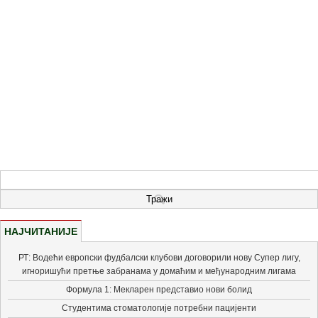
НАЈЧИТАНИЈЕ
РТ: Водећи европски фудбалски клубови договорили нову Супер лигу,
игноришући претње забранама у домаћим и међународним лигама
Формула 1: Мекларен представио нови болид
Студентима стоматологије потребни пацијенти