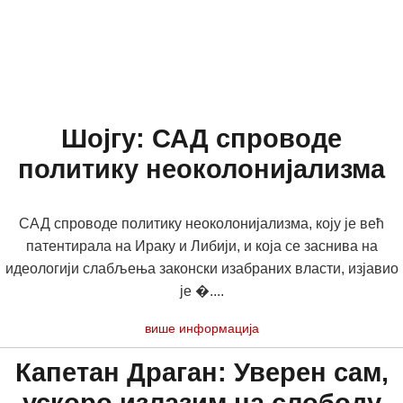
Шојгу: САД спроводе
политику неоколонијализма
САД спроводе политику неоколонијализма, коју је већ
патентирала на Ираку и Либији, и која се заснива на
идеологији слабљења законски изабраних власти, изјавио
је �....
више информација
Капетан Драган: Уверен сам,