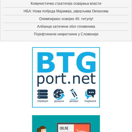
Комунистичка стратегија освајања власти
НБА: Нова побједа Мајамија, увјерљива Оклахома
Олимпијакос освојио 40. титулу!
Албанци затечени због споменика
Појефтиниле некретнине у Словенији