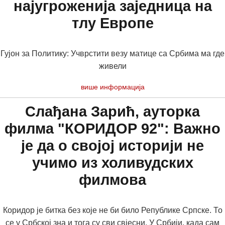
најугроженија заједница на
тлу Европе
Гујон за Политику: Учврстити везу матице са Србима ма где
живели
више информација
Слађана Зарић, ауторка
филма "КОРИДОР 92": Важно
је да о својој историји не
учимо из холивудских
филмова
Коридор је битка без које не би било Републике Српске. То
се у Србској зна и тога су сви свјесни. У Србији, када сам