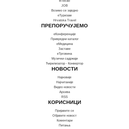
еПосао
JOB
Возимо се заједно
еТуризам
Hrvatska Travel
ПРЕПОРУЧУЈЕМО
еКонференције
Привредни каталог
еМедицина
Заставе
еТрговина
Музички садржаји
Ћирилизатор - Конвертор
НОВОСТИ
Најновије
Најчитаније
Видео новости
Архива
RSS
КОРИСНИЦИ
Пријавите се
Oбјавите новост
Коментари
Питања