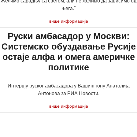
Желимо сарадњу са светом, али не желимо да зависимо од
њега."
више информација
Руски амбасадор у Москви:
Системско обуздавање Русије
остаје алфа и омега америчке
политике
Интервју руског амбасадора у Вашингтону Анатолија
Антонова за РИА Новости.
више информација