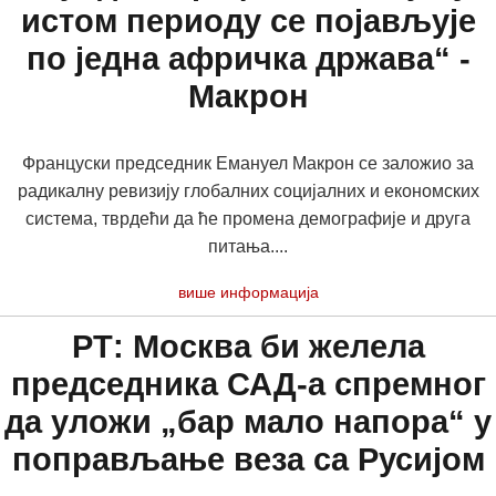
истом периоду се појављује
по једна афричка држава“ -
Макрон
Француски председник Емануел Макрон се заложио за
радикалну ревизију глобалних социјалних и економских
система, тврдећи да ће промена демографије и друга
питања....
више информација
РТ: Москва би желела
председника САД-а спремног
да уложи „бар мало напора“ у
поправљање веза са Русијом