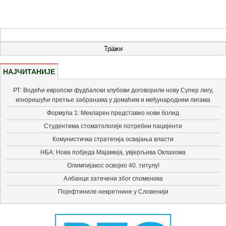
НАЈЧИТАНИЈЕ
РТ: Водећи европски фудбалски клубови договорили нову Супер лигу,
игноришући претње забранама у домаћим и међународним лигама
Формула 1: Мекларен представио нови болид
Студентима стоматологије потребни пацијенти
Комунистичка стратегија освајања власти
НБА: Нова побједа Мајамија, увјерљива Оклахома
Олимпијакос освојио 40. титулу!
Албанци затечени због споменика
Појефтиниле некретнине у Словенији