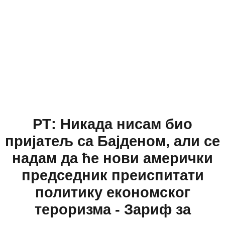
РТ: Никада нисам био
пријатељ са Бајденом, али се
надам да ће нови амерички
председник преиспитати
политику економског
тероризма - Зариф за