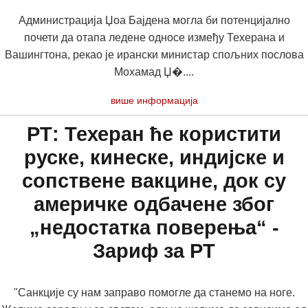
Администрација Џоа Бајдена могла би потенцијално
почети да отапа ледене односе између Техерана и
Вашингтона, рекао је ирански министар спољних послова
Мохамад Џ�....
више информација
РТ: Техеран ће користити
руске, кинеске, индијске и
сопствене вакцине, док су
америчке одбачене због
„недостатка поверења“ -
Зариф за РТ
"Санкције су нам заправо помогле да станемо на ноге.