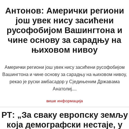
Антонов: Амерички региони
још увек нису засићени
русофобијом Вашингтона и
чине основу за сарадњу на
њиховом нивоу
Амерички региони још увек нису засићени русофобијом
Вашингтона и чине основу за сарадњу на њиховом нивоу,
рекао је руски амбасадор у Сједињеним Државама
Анатолиј....
више информација
РТ: „За сваку европску земљу
која демографски нестаје, у