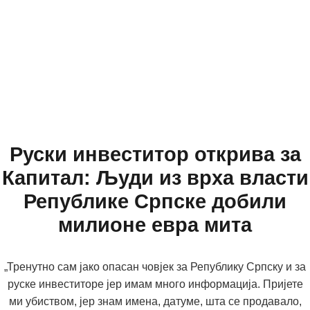
Руски инвеститор открива за
Капитал: Људи из врха власти
Републике Српске добили
милионе евра мита
„Тренутно сам јако опасан човјек за Републику Српску и за
руске инвеститоре јер имам много информација. Пријете
ми убиством, јер знам имена, датуме, шта се продавало,