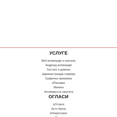
УСЛУГЕ
Веб апликације и портали
Андроид апликације
Хостинг и домени
Администрација сервера
Графичка припрема
еРекламе
Милион
Антивирусна заштита
ОГЛАСИ
еОгласи
Ауто берза
еНекретнине