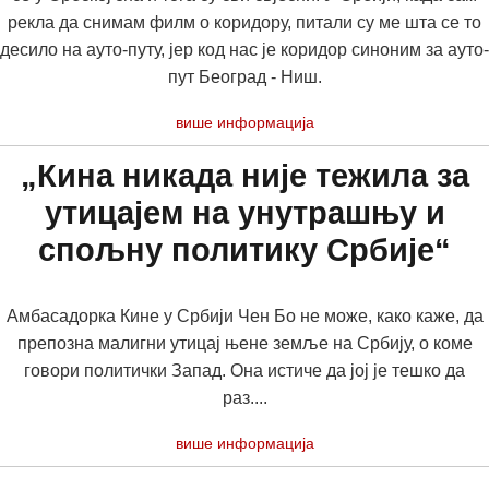
рекла да снимам филм о коридору, питали су ме шта се то
десило на ауто-путу, јер код нас је коридор синоним за ауто-
пут Београд - Ниш.
више информација
„Кина никада није тежила за
утицајем на унутрашњу и
спољну политику Србије“
Амбасадорка Кине у Србији Чен Бо не може, како каже, да
препозна малигни утицај њене земље на Србију, о коме
говори политички Запад. Она истиче да јој је тешко да
раз....
више информација