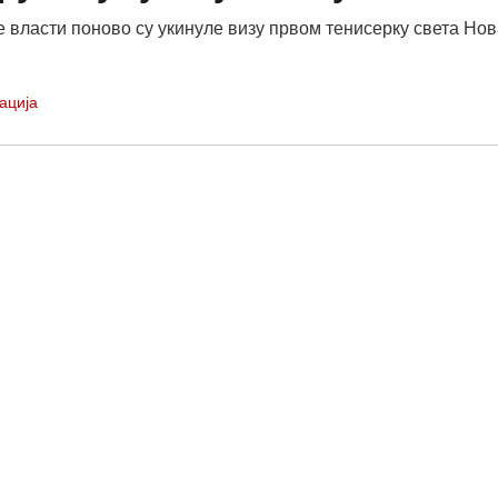
е власти поново су укинуле визу првом тенисерку света Нов
ација