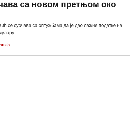
чава са новом претњом око
ић се суочава са оптужбама да је дао лажне податке на
мулару
ација