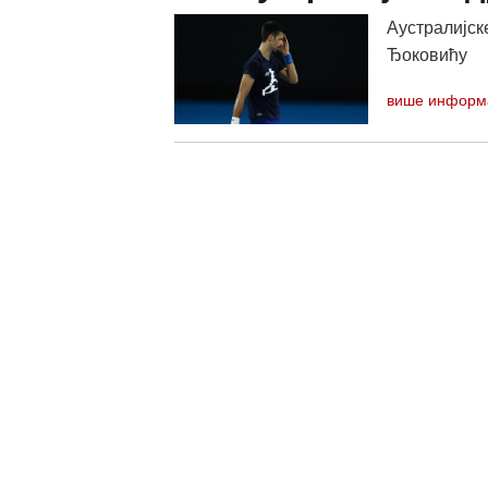
Аустралијск
Ђоковићу
више информ