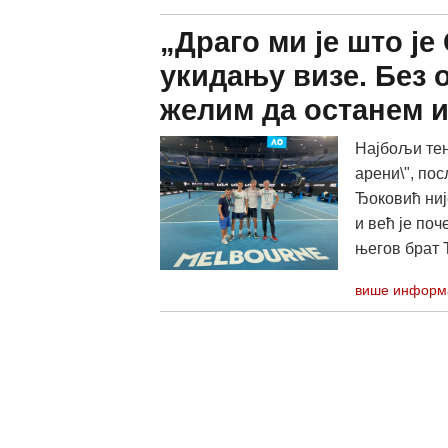
„Драго ми је што је
укидању визе. Без 
желим да останем и
Најбољи тен
арени\", пос
Ђоковић ниј
и већ је поч
његов брат 
више информ