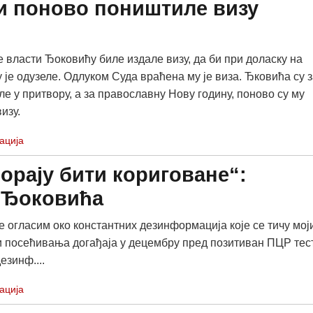
ти поново поништиле визу
е власти Ђоковићу биле издале визу, да би при доласку на
 је одузеле. Одлуком Суда враћена му је виза. Ђковића су з
е у притвору, а за православну Нову годину, поново су му
изу.
ација
орају бити кориговане“:
 Ђоковића
е огласим око константних дезинформација које се тичу мој
и посећивања догађаја у децембру пред позитиван ПЦР тес
езинф....
ација