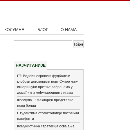
КОЛУМНЕ
БЛОГ
О НАМА
НАЈЧИТАНИЈЕ
РТ: Водећи европски фудбалски
клубови договорили нову Супер лигу,
игноришући претње забранама у
домаћим и међународним лигама
Формула 1: Мекларен представио
нови болид
Студентима стоматологије потребни
пацијенти
Комунистичка стратегија освајања