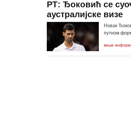
РТ: Ђоковић се суо
аустралијске визе
Новак Ђоков
путном фор
више информ