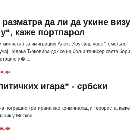
 разматра да ли да укине визу
у“, каже портпарол
и министар за имиграцију Алекс Хоук још увек "темељно"
учај Новака Ђоковића док се најбољи тенисер света бори
тације и�....
ација
итичких игара“ - србски
на погрешно третирана као криминалац и терориста, каже
ланик у Москви
ација