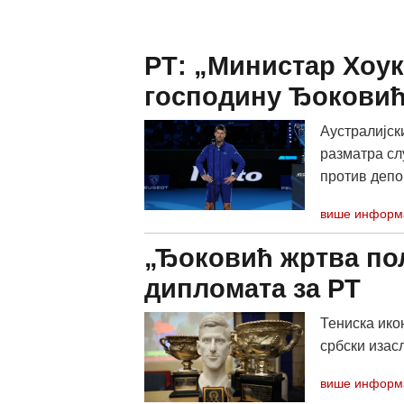
РТ: „Министар Хоук
господину Ђоковић
Аустралијск
разматра сл
против депор
више информ
„Ђоковић жртва пол
дипломата за РТ
Тениска ико
србски изас
више информ