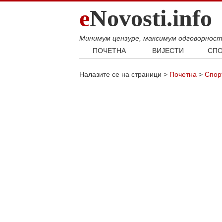
e
Novosti.info
Минимум цензуре, максимум одговорнос
ПОЧЕТНА
ВИЈЕСТИ
СПО
Свијет
Фудб
Налазите се на страници >
Почетна
>
Спор
Балкан
Кошар
Србија
Аутом
Република Српска
Хроника