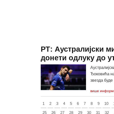
РТ: Аустралијски м
донети одлуку до у
Аустралијск
Ђоковића на
звезда буде
више информ
1
2
3
4
5
6
7
8
9
10
25
26
27
28
29
30
31
32