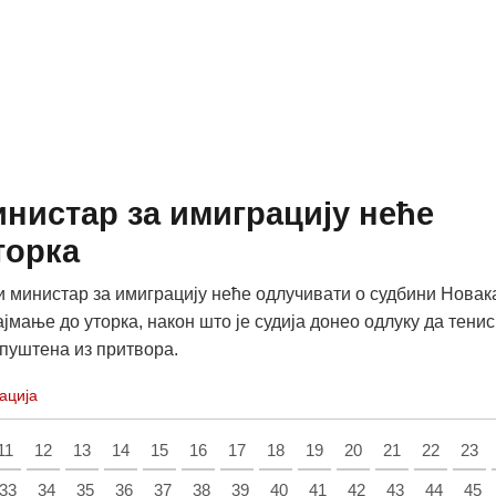
инистар за имиграцију неће
торка
и министар за имиграцију неће одлучивати о судбини Новак
јмање до уторка, након што је судија донео одлуку да тенис
 пуштена из притвора.
ација
11
12
13
14
15
16
17
18
19
20
21
22
23
33
34
35
36
37
38
39
40
41
42
43
44
45