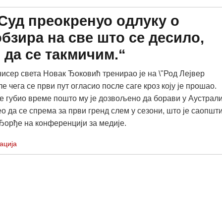
 Суд преокренуо одлуку о
обзира на све што се десило,
 да се такмичим.“
исер света Новак Ђоковић тренирао је на \"Род Лејвер
ле чега се први пут огласио после саге кроз коју је прошао.
е губио време пошто му је дозвољено да борави у Аустрали
ео да се спрема за први гренд слем у сезони, што је саопшт
Ђорђе на конференцији за медије.
ација