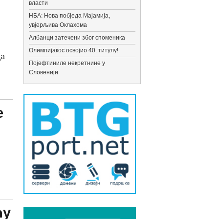
власти
НБА: Нова побједа Мајамија,
увјерљива Оклахома
Албанци затечени због споменика
Олимпијакос освојио 40. титулу!
да
Појефтиниле некретнине у
Словенији
е
ћу