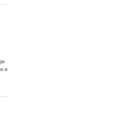
ји
ио и