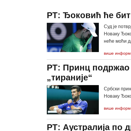
РТ: Ђоковић ће бит
Суд је потвр
Новаку Ђоко
неће моћи да
више информ
РТ: Принц подржао
„тираније“
Србски прин
Новаку Ђок
више информ
РТ: Аустралија по 