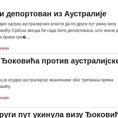
и депортован из Аустралије
дио одлуку аустралијских власти да по други пут укину визу
вићу. Србска звезда ће сада бити депортована, што значи 
 брани гре�....
ација
 Ђоковића против аустралијск
ц је осудио аустралијске званичнике због третмана према
овићу
ација
други пут укинула визу Ђокови