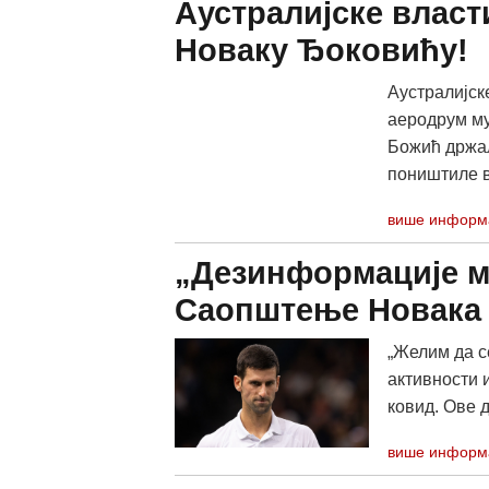
Аустралијске влас
Новаку Ђоковићу!
Аустралијск
аеродрум му
Божић држал
поништиле в
више информ
„Дезинформације м
Саопштење Новака
„Желим да с
активности 
ковид. Ове д
више информ