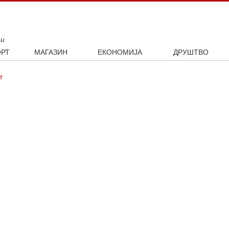
ти
РТ
МАГАЗИН
ЕКОНОМИЈА
ДРУШТВО
ал
Занимљивости
Посао
Интервју
т
ка
Култура
Аутомобили
ото
Наука и технологија
Некретнине
Образовање
Шоу бизнис