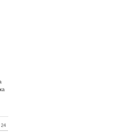
а
ка
24