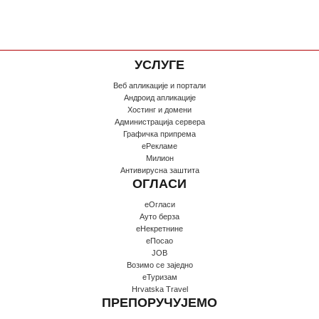
УСЛУГЕ
Веб апликације и портали
Андроид апликације
Хостинг и домени
Администрација сервера
Графичка припрема
еРекламе
Милион
Антивирусна заштита
ОГЛАСИ
еОгласи
Ауто берза
еНекретнине
еПосао
JOB
Возимо се заједно
еТуризам
Hrvatska Travel
ПРЕПОРУЧУЈЕМО