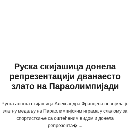
Руска скијашица донела
репрезентацији дванаесто
злато на Параолимпијади
Руска алпска скијашица Александра Францева освојила је
златну медаљу на Параолимпијским играма у слалому за
спортисткиње са оштећеним видом и донела
репрезента�....