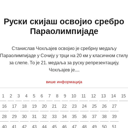
Руски скијаш освојио сребро
Параолимпијаде
Станислав Чохљајев освојио је сребрну медаљу
Параолимпијаде у Сочију у трци на 20 км у класичном стилу
за слепе. То је 21. медаља за руску репрезентацију.
Чохљајев је....
више информација
1
2
3
4
5
6
7
8
9
10
11
12
13
14
15
16
17
18
19
20
21
22
23
24
25
26
27
28
29
30
31
32
33
34
35
36
37
38
39
40
41
42
43
44
45
46
47
48
49
50
51