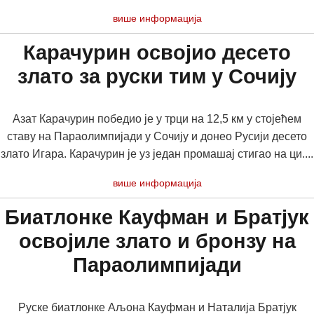
више информација
Карачурин освојио десето
злато за руски тим у Сочију
Азат Карачурин победио је у трци на 12,5 км у стојећем
ставу на Параолимпијади у Сочију и донео Русији десето
злато Игара. Карачурин је уз један промашај стигао на ци....
више информација
Биатлонке Кауфман и Братјук
освојиле злато и бронзу на
Параолимпијади
Руске биатлонке Аљона Кауфман и Наталија Братјук