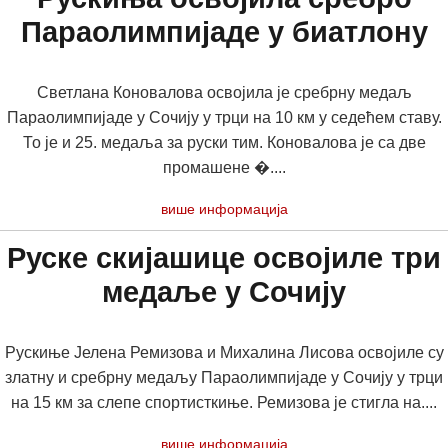
Параолимпијаде у биатлону
Светлана Коновалова освојила је сребрну медаљ
Параолимпијаде у Сочију у трци на 10 км у седећем ставу.
То је и 25. медаља за руски тим. Коновалова је са две
промашене �....
више информација
Руске скијашице освојиле три
медаље у Сочију
Рускиње Јелена Ремизова и Михалина Лисова освојиле су
златну и сребрну медаљу Параолимпијаде у Сочију у трци
на 15 км за слепе спортисткиње. Ремизова је стигла на....
више информација