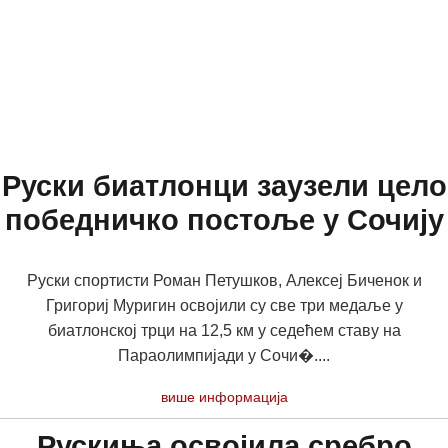
Руски биатлонци заузели цело
победничко постоље у Сочију
Руски спортисти Роман Петушков, Алексеј Биченок и
Григориј Муригин освојили су све три медаље у
биатлонској трци на 12,5 км у седећем ставу на
Параолимпијади у Сочи�....
више информација
Рускиња освојила сребро