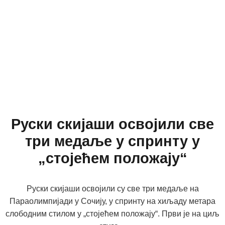
Руски скијаши освојили све
три медаље у спринту у
„стојећем положају“
Руски скијаши освојили су све три медаље на
Параолимпијади у Сочију, у спринту на хиљаду метара
слободним стилом у „стојећем положају“. Први је на циљ