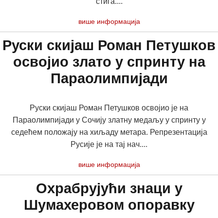
стига....
више информација
Руски скијаш Роман Петушков
освојио злато у спринту на
Параолимпијади
Руски скијаш Роман Петушков освојио је на
Параолимпијади у Сочију златну медаљу у спринту у
седећем положају на хиљаду метара. Репрезентација
Русије је на тај нач....
више информација
Охрабрујући знаци у
Шумахеровом опоравку