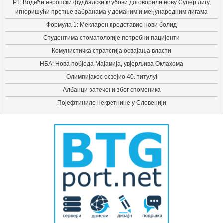
РТ: Водећи европски фудбалски клубови договорили нову Супер лигу,
игноришући претње забранама у домаћим и међународним лигама
Формула 1: Мекларен представио нови болид
Студентима стоматологије потребни пацијенти
Комунистичка стратегија освајања власти
НБА: Нова побједа Мајамија, увјерљива Оклахома
Олимпијакос освојио 40. титулу!
Албанци затечени због споменика
Појефтиниле некретнине у Словенији