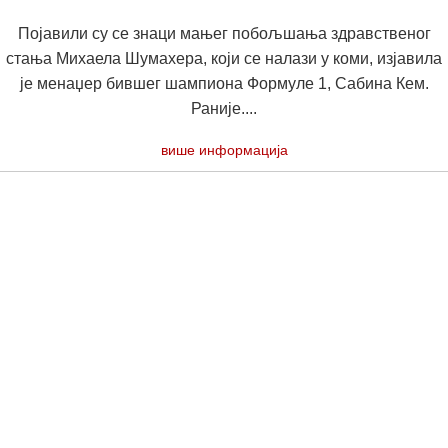
Појавили су се знаци мањег побољшања здравственог
стања Михаела Шумахера, који се налази у коми, изјавила
је менаџер бившег шампиона Формуле 1, Сабина Кем.
Раније....
више информација