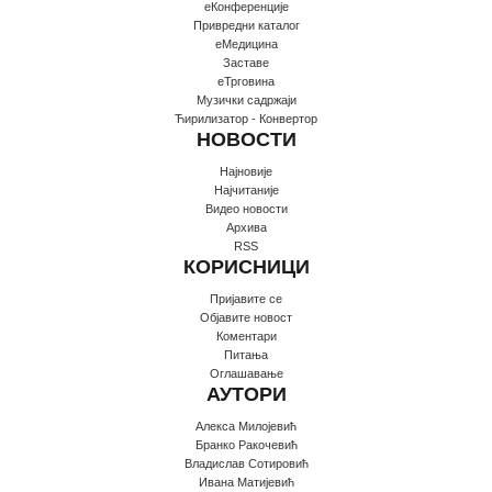
еКонференције
Привредни каталог
еМедицина
Заставе
еТрговина
Музички садржаји
Ћирилизатор - Конвертор
НОВОСТИ
Најновије
Најчитаније
Видео новости
Архива
RSS
КОРИСНИЦИ
Пријавите се
Oбјавите новост
Коментари
Питања
Оглашавање
АУТОРИ
Алекса Милојевић
Бранко Ракочевић
Владислав Сотировић
Ивана Матијевић