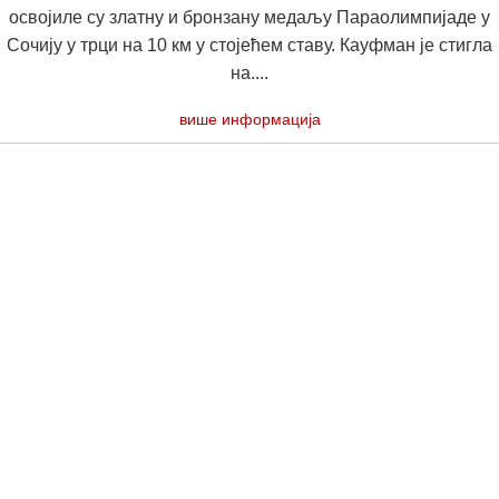
освојиле су златну и бронзану медаљу Параолимпијаде у
Сочију у трци на 10 км у стојећем ставу. Кауфман је стигла
на....
више информација