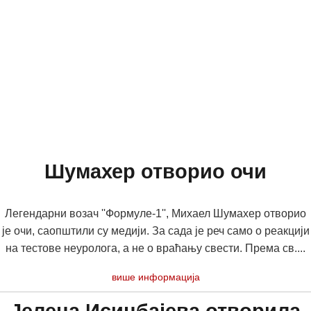
Шумахер отворио очи
Легендарни возач ''Формуле-1'', Михаел Шумахер отворио
је очи, саопштили су медији. За сада је реч само о реакцији
на тестове неуролога, а не о враћању свести. Према св....
више информација