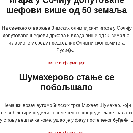
игара у Сочију допутоваће
шефови више од 50 земаља
На свечано отварање Зимских олимпијских игара у Сочију
допутоваће шефови држава и влада више од 50 земаља,
изјавио је у среду председник Олимпијског комитета
Руси�....
више информација
Шумахерово стање се
побољшало
Немачки возач аутомобилских трка Михаел Шумахер, који
се већ четири недеље, после тешке повреде главе, налази
у стању вештачке коме, ушао је у фазу постепеног буђе�....
више информација