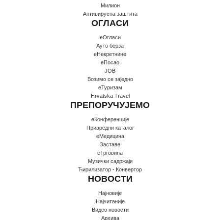
Милион
Антивирусна заштита
ОГЛАСИ
еОгласи
Ауто берза
еНекретнине
еПосао
JOB
Возимо се заједно
еТуризам
Hrvatska Travel
ПРЕПОРУЧУЈЕМО
еКонференције
Привредни каталог
еМедицина
Заставе
еТрговина
Музички садржаји
Ћирилизатор - Конвертор
НОВОСТИ
Најновије
Најчитаније
Видео новости
Архива