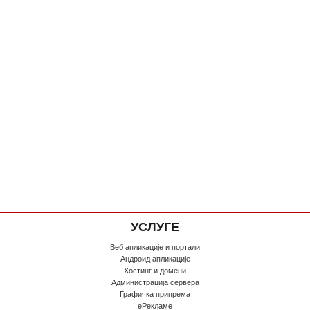
УСЛУГЕ
Веб апликације и портали
Андроид апликације
Хостинг и домени
Администрација сервера
Графичка припрема
еРекламе