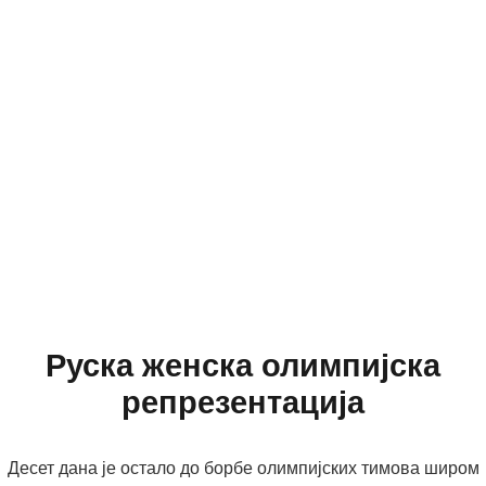
Руска женска олимпијска
репрезентација
Десет дана је остало до борбе олимпијских тимова широм