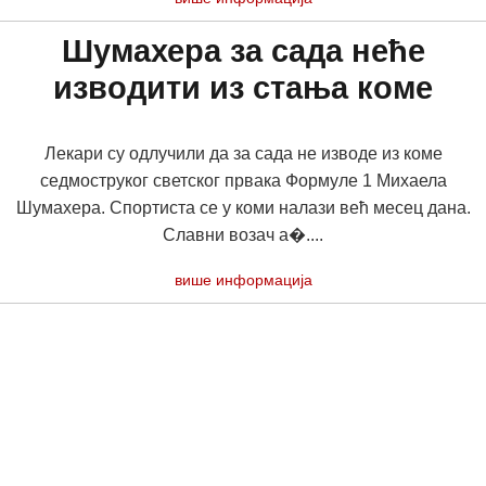
Шумахера за сада неће
изводити из стања коме
Лекари су одлучили да за сада не изводе из коме
седмоструког светског првака Формуле 1 Михаела
Шумахера. Спортиста се у коми налази већ месец дана.
Славни возач а�....
више информација