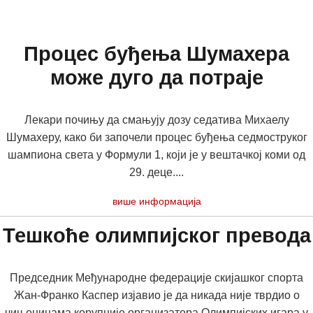
Процес буђења Шумахера
може дуго да потраје
Лекари почињу да смањују дозу седатива Михаелу
Шумахеру, како би започели процес буђења седмоструког
шампиона света у Формули 1, који је у вештачкој коми од
29. деце....
више информација
Тешкоће олимпијског превода
Председник Међународне федерације скијашког спорта
Жан-Франко Каспер изјавио је да никада није тврдио о
чињеницама корупције организатора Олимпијских игара у