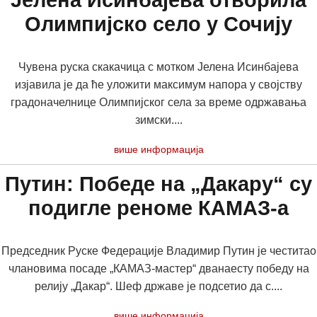
Јелена Исинбајева отворила
Олимпијско село у Сочију
Чувена руска скакачица с мотком Јелена Исинбајева
изјавила је да ће уложити максимум напора у својству
градоначелнице Олимпијског села за време одржавања
зимски....
више информација
Путин: Победе на „Дакару“ су
подигле реноме КАМАЗ-а
Председник Руске Федерације Владимир Путин је честитао
члановима посаде „КАМАЗ-мастер“ дванаесту победу на
релију „Дакар“. Шеф државе је подсетио да с....
више информација