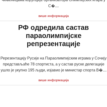
С�....
више информација
РФ одредила састав
параолимпијске
репрезентације
Ререзентацију Русије на Параолимпијским играма у Сочију
представљаће 78 спортиста, а у састав руске делегације
ушло је укупно 195 људи, изјавио је министар спорта В�....
више информација