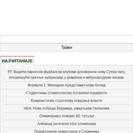
НАЈЧИТАНИЈЕ
РТ: Водећи европски фудбалски клубови договорили нову Супер лигу,
игноришући претње забранама у домаћим и међународним лигама
Формула 1: Мекларен представио нови болид
Студентима стоматологије потребни пацијенти
Комунистичка стратегија освајања власти
НБА: Нова побједа Мајамија, увјерљива Оклахома
Олимпијакос освојио 40. титулу!
Албанци затечени због споменика
Појефтиниле некретнине у Словенији