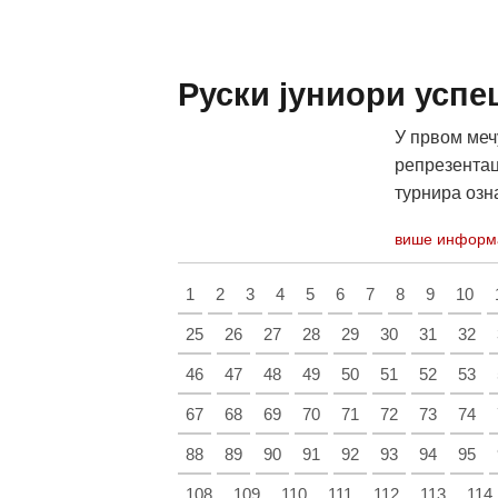
Руски јуниори усп
У првом мечу
репрезентац
турнира озна
више информ
1
2
3
4
5
6
7
8
9
10
25
26
27
28
29
30
31
32
46
47
48
49
50
51
52
53
67
68
69
70
71
72
73
74
88
89
90
91
92
93
94
95
108
109
110
111
112
113
114