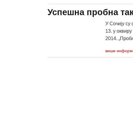
Успешна пробна та
У Сочију су
13. у оквир
2014. „Пробн
више информ