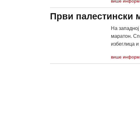
више информ
Први палестински м
На западној
маратон. Сп
избеглица и 
више информ