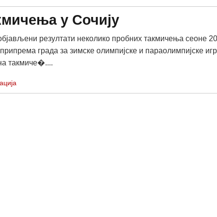
кмичења у Сочију
 објављени резултати неколико пробних такмичења сеоне 20
у припрема града за зимске олимпијске и параолимпијске иг
а такмиче�....
ација