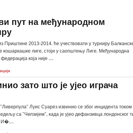
рви пут на међународном
иру
из Приштине 2013-2014. ће учествовати у турниру Балканск
 кошаркашке лиге, стоји у саопштењу Лиге. Међународна
едерација која није ....
ација
нио зато што је ујео играча
"Ливерпула" Луис Суарез извинио се због инцидента током
недељу са "Челзијем", када је ујео дефанзивца лондонског 
И�....