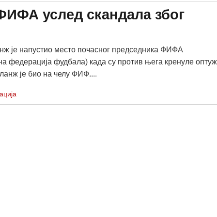
ФИФА услед скандала због
ж је напустио место почасног председника ФИФА
а федерација фудбала) када су против њега кренуле опту
ланж је био на челу ФИФ....
ација