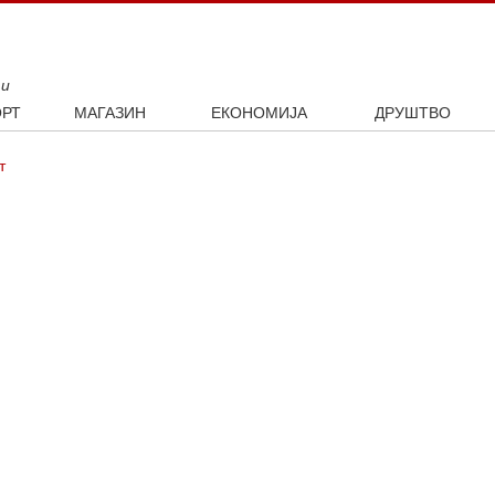
ти
РТ
МАГАЗИН
ЕКОНОМИЈА
ДРУШТВО
ал
Занимљивости
Посао
Интервју
т
ка
Култура
Аутомобили
ото
Наука и технологија
Некретнине
Образовање
Шоу бизнис