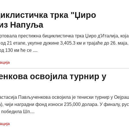
иклистичка трка "Џиро
 из Напуља
артовала престижна бициклистичка трка Џиро д'Италија, која
 од 21 етапе, укупне дужине 3,405.3 км и трајаће до 26. маја.
д 130 км ће се ....
ација
енкова освојила турнир у
стасија Пављученкова освојила је тениски турнир у Оејра
), чији наградни фонд износи 235,000 долара. У финалу, ру
 победила Шп....
ација