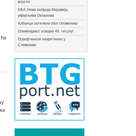
власти
НБА: Нова побједа Мајамија,
увјерљива Оклахома
Албанци затечени због споменика
Олимпијакос освојио 40. титулу!
 ће
Појефтиниле некретнине у
Словенији
шу
ска