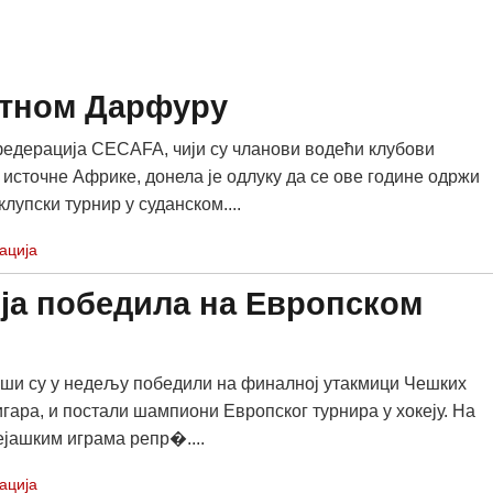
атном Дарфуру
едерација CECAFA, чији су чланови водећи клубови
 источне Африке, донела је одлуку да се ове године одржи
лупски турнир у суданском....
ација
ја победила на Европском
аши су у недељу победили на финалној утакмици Чешких
игара, и постали шампиони Европског турнира у хокеју. На
јашким играма репр�....
ација