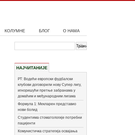
КОЛУМНЕ
БЛОГ
О НАМА
НАЈЧИТАНИЈЕ
РТ: Водећи европски фудбалски
клубови договорили нову Супер лигу,
игноришући претње забранама у
домаћим и међународним лигама
Формула 1: Мекларен представио
нови болид
Студентима стоматологије потребни
пацијенти
Комунистичка стратегија освајања