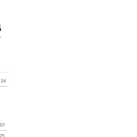
д
у
24
07
25