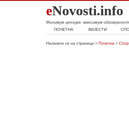
e
Novosti.info
Минимум цензуре, максимум одговорнос
ПОЧЕТНА
ВИЈЕСТИ
СПО
Свијет
Фудб
Налазите се на страници >
Почетна
>
Спор
Балкан
Кошар
Србија
Аутом
Република Српска
Хроника