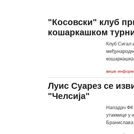
"Косовски" клуб п
кошаркашком турн
Клуб Сигал 
међународне
кошаркашка ф
више информ
Луис Суарез се изви
"Челсија"
Нападач ФК 
утакмице у 
Бранислава 