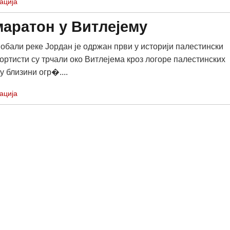
ација
аратон у Витлејему
 обали реке Јордан је одржан први у историји палестински
ортисти су трчали око Витлејема кроз логоре палестинских
у близини огр�....
ација