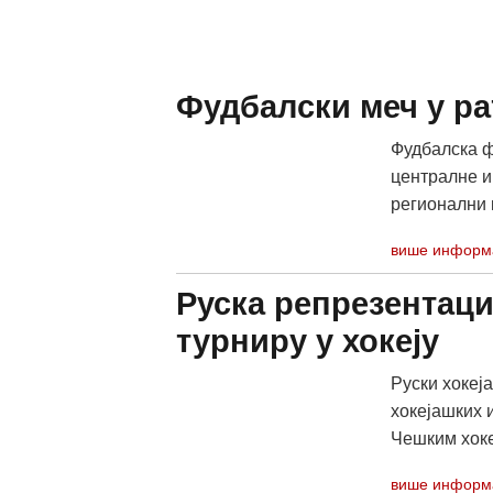
Фудбалски меч у р
Фудбалска ф
централне и
регионални к
више информ
Руска репрезентаци
турниру у хокеју
Руски хокеј
хокејашких 
Чешким хоке
више информ