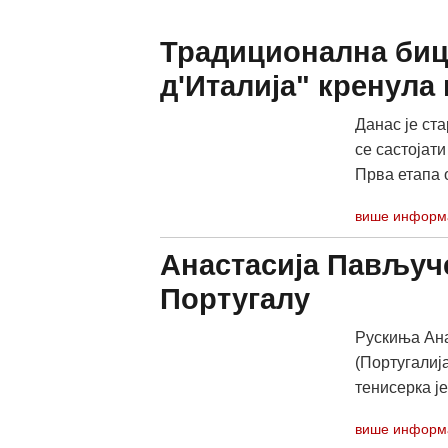
Традиционална биц
д'Италија" кренула
Данас је ст
се састојати
Прва етапа о
више информ
Анастасија Павључ
Португалу
Рускиња Ана
(Португалија
тенисерка је
више информ