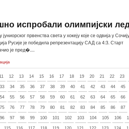
ешно испробали олимпијски ле
 јуниорског првенства света у хокеју које се одвија у Сочиј
ија Русије је победила репрезентацију САД са 4:3. Старт
чио је пред�....
ација
11
12
13
14
15
16
17
18
19
20
21
22
23
33
34
35
36
37
38
39
40
41
42
43
44
45
54
55
56
57
58
59
60
61
62
63
64
65
66
75
76
77
78
79
80
81
82
83
84
85
86
87
96
97
98
99
100
101
102
103
104
105
106
1
115
116
117
118
119
120
121
122
123
124
1