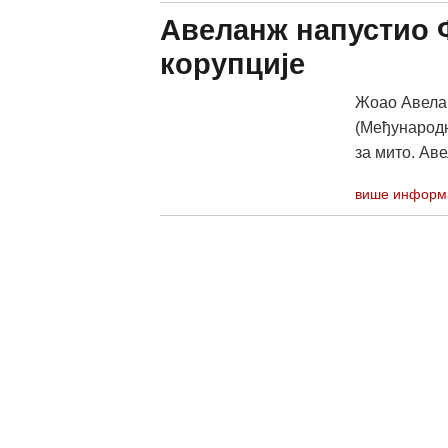
Авеланж напустио 
корупције
Жоао Авелан
(Међународн
за мито. Аве
више информ