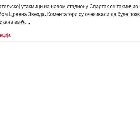
јатељској утакмици на новом стадиону Спартак се такмичио 
бом Црвена Звезда. Коментатори су очекивали да буде поз
икана ев�....
ација