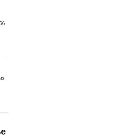
56
из
ље