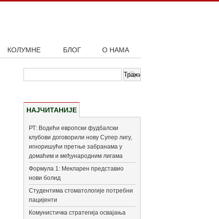
КОЛУМНЕ
БЛОГ
О НАМА
НАЈЧИТАНИЈЕ
РТ: Водећи европски фудбалски
клубови договорили нову Супер лигу,
игноришући претње забранама у
домаћим и међународним лигама
Формула 1: Мекларен представио
нови болид
Студентима стоматологије потребни
пацијенти
Комунистичка стратегија освајања