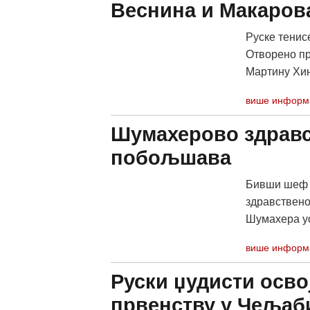
Веснина и Макаров
Руске тенис
Отворено пр
Мартину Хин
више информ
Шумахерово здравс
побољшава
Бивши шеф е
здравствен
Шумахера уо
више информ
Руски џудисти осво
првенству у Чељаб