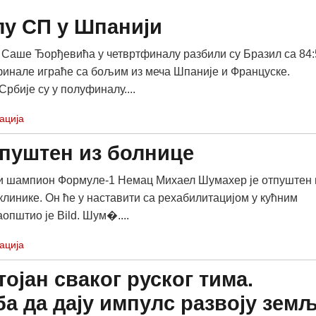
лу СП у Шпанији
Саше Ђорђевића у четвртфиналу разбили су Бразил са 84:
 финале играће са бољим из меча Шпаније и Француске.
рбије су у полуфиналу....
ација
пуштен из болнице
и шампион Формуле-1 Немац Михаел Шумахер је отпуштен 
клинике. Он ће у наставити са рехабилитацијом у кућним
општио је Bild. Шум�....
ација
тојан сваког руског тима.
ба да дају импулс развоју зем