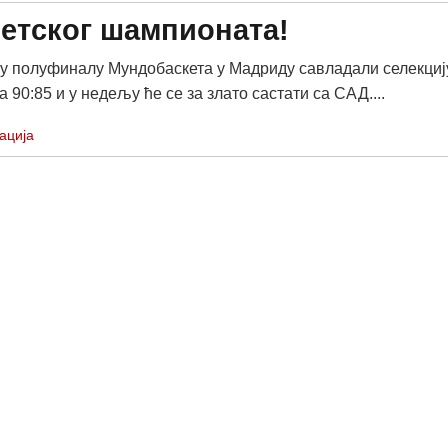
ветског шампионата!
 у полуфиналу Мундобаскета у Мадриду савладали селекциј
 90:85 и у недељу ће се за злато састати са САД....
ација