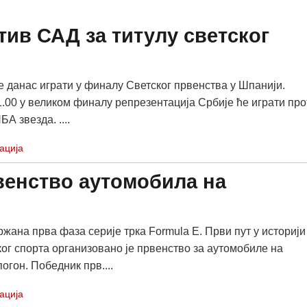
тив САД за титулу светског
е данас играти у финалу Светског првенства у Шпанији.
1.00 у великом финалу репрезентација Србије ће играти про
А звезда. ....
ација
венство аутомобила на
ржана прва фаза серије трка Formula E. Први пут у историји
ог спорта организовано је првенство за аутомобиле на
огон. Победник прв....
ација