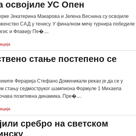
а освојиле УС Опен
ерке Јекатерина Макарова и Јелена Веснина су освојиле
венство САД у тенису. У финалном мечу турнира победиле 
гис и Флавију Пе�....
ација
твено стање постепено се
кипе Ферарија Стефано Доменикали рекао је да се у
ом стању седмоструког шампиона Формуле 1 Михаела
чава позитивна динамика. Пре�....
ација
јили сребро на светском
инску