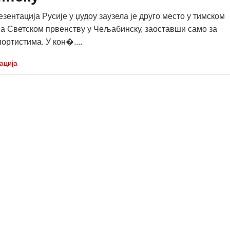
зентација Русије у џудоу заузела је друго место у тимском
а Светском првенству у Чељабинску, заоставши само за
ортистима. У кон�....
ација