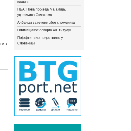
власти
НБА: Нова побједа Мајамија,
увјерљива Оклахома
Албанци затечени због споменика
Олимпијакос освојио 40. титулу!
Појефтиниле некретнине у
тив
Словенији