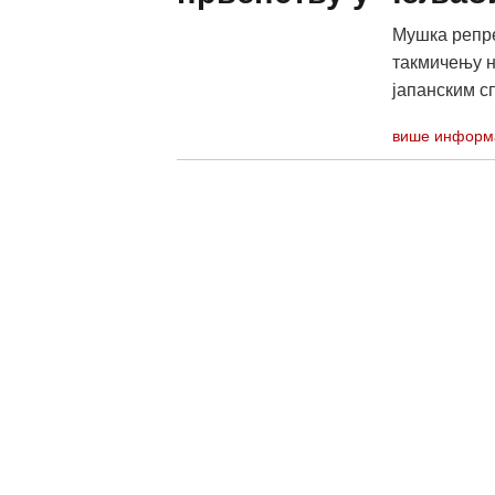
Мушка репре
такмичењу н
јапанским сп
више информ