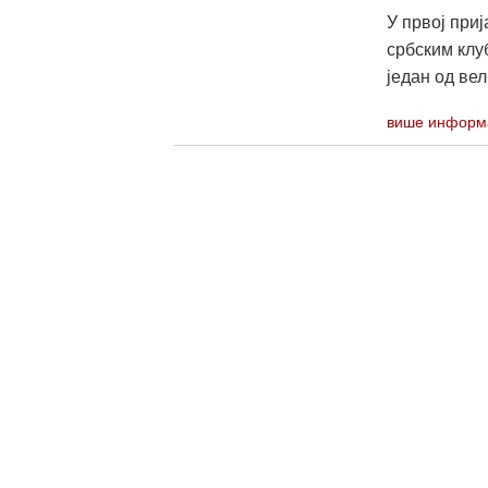
У првој при
србским клу
један од вел
више информ