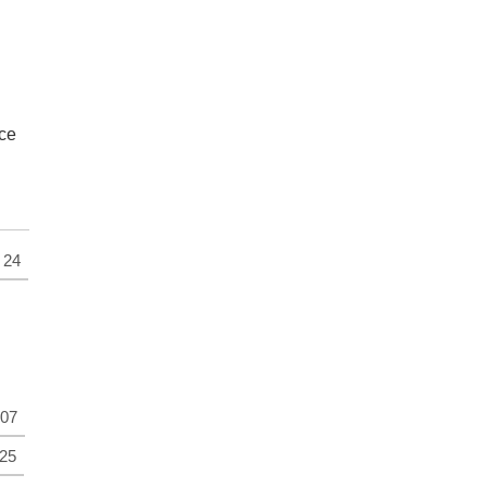
се
24
07
25