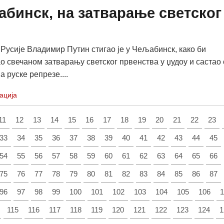
абинск, на затварање светског
Русије Владимир Путин стигао је у Чељабинск, како би
о свечаном затварању светског првенства у џудоу и састао 
 руске репрезе....
ација
11
12
13
14
15
16
17
18
19
20
21
22
23
33
34
35
36
37
38
39
40
41
42
43
44
45
54
55
56
57
58
59
60
61
62
63
64
65
66
75
76
77
78
79
80
81
82
83
84
85
86
87
96
97
98
99
100
101
102
103
104
105
106
1
115
116
117
118
119
120
121
122
123
124
1