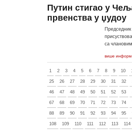
Путин стигао у Чељ
првенства у џудоу
Председник 
присуствова
са члановима
више информ
1
2
3
4
5
6
7
8
9
10
25
26
27
28
29
30
31
32
46
47
48
49
50
51
52
53
67
68
69
70
71
72
73
74
88
89
90
91
92
93
94
95
108
109
110
111
112
113
114