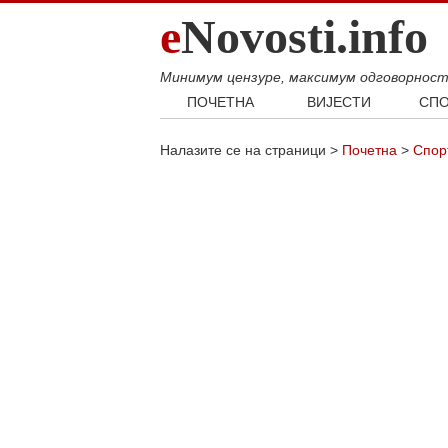
e
Novosti.info
Минимум цензуре, максимум одговорнос
ПОЧЕТНА
ВИЈЕСТИ
СПО
Свијет
Фудб
Налазите се на страници >
Почетна
>
Спор
Балкан
Кошар
Србија
Аутом
Република Српска
Хроника