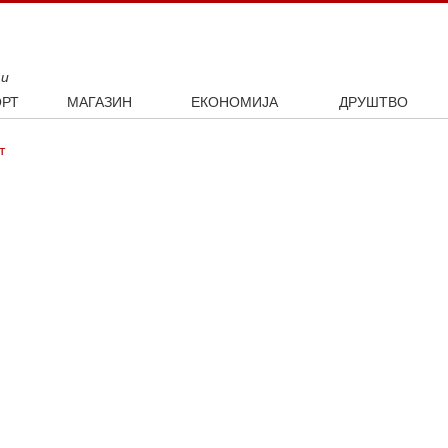
ти
РТ
МАГАЗИН
ЕКОНОМИЈА
ДРУШТВО
ал
Занимљивости
Посао
Интервју
т
ка
Култура
Аутомобили
ото
Наука и технологија
Некретнине
Образовање
Шоу бизнис