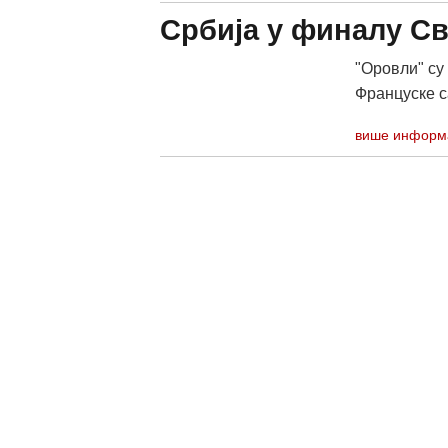
Србија у финалу С
"Оровли" су
Француске са
више информ