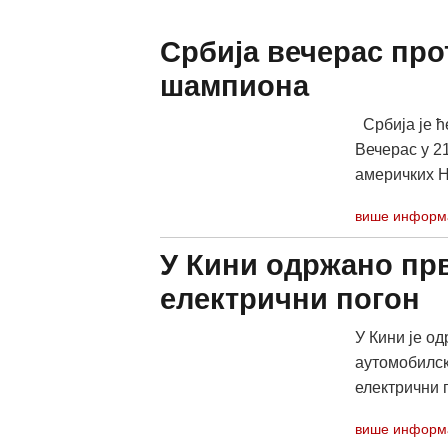
Србија вечерас про
шампиона
Србија је ћ
Вечерас у 2
америчких НБ
више информ
У Кини одржано пр
електрични погон
У Кини је од
аутомобилск
електрични п
више информ