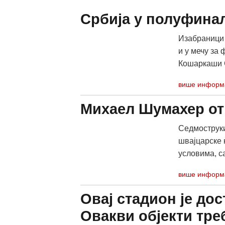
Србија у полуфина
Изабраници 
и у мечу за
Кошаркаши С
више информ
Михаел Шумахер от
Седмострук
швајцарске 
условима, са
више информ
Овај стадион је дос
Овакви објекти тре