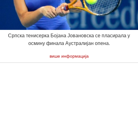
Српска тенисерка Бојана Јовановска се пласирала у
осмину финала Аустралијан опена.
више информација