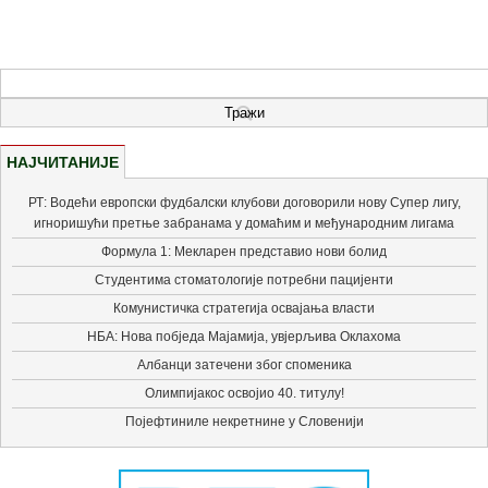
НАЈЧИТАНИЈЕ
РТ: Водећи европски фудбалски клубови договорили нову Супер лигу,
игноришући претње забранама у домаћим и међународним лигама
Формула 1: Мекларен представио нови болид
Студентима стоматологије потребни пацијенти
Комунистичка стратегија освајања власти
НБА: Нова побједа Мајамија, увјерљива Оклахома
Албанци затечени због споменика
Олимпијакос освојио 40. титулу!
Појефтиниле некретнине у Словенији