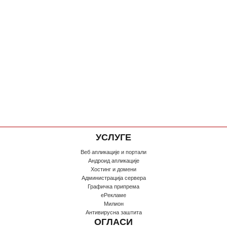
УСЛУГЕ
Веб апликације и портали
Андроид апликације
Хостинг и домени
Администрација сервера
Графичка припрема
еРекламе
Милион
Антивирусна заштита
ОГЛАСИ