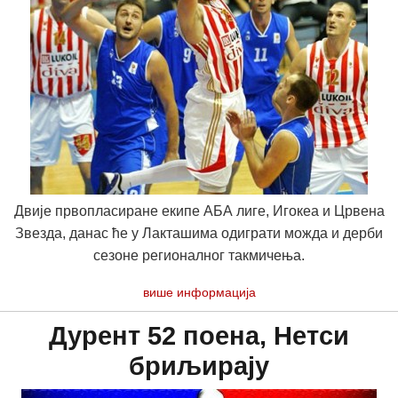
Двије првопласиране екипе АБА лиге, Игокеа и Црвена
Звезда, данас ће у Лакташима одиграти можда и дерби
сезоне регионалног такмичења.
више информација
Дурент 52 поена, Нетси
бриљирају