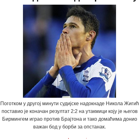
Поготком у другој минути судијске надокнаде Никола Жигић
поставио је коначан резултат 2:2 на утакмици коју је његов
Бирмингем играо против Брајтона и тако домаћима донио
важан бод у борби за опстанак.