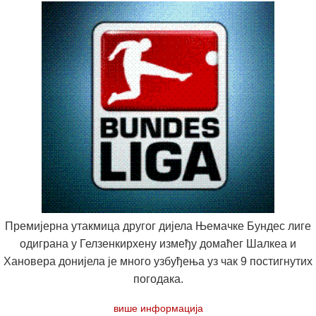
Премијерна утакмица другог дијела Њемачке Бундес лиге
одиграна у Гелзенкирхену између домаћег Шалкеа и
Хановера донијела је много узбуђења уз чак 9 постигнутих
погодака.
више информација