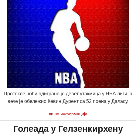
Протекле ноћи одиграно је девет утакмица у НБА лиги, а
вече је обележио Кевин Дурент са 52 поена у Даласу.
више информација
Голеада у Гелзенкирхену