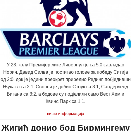
У 23. колу Премијер лиге Ливерпул је са 5:0 савладао
Норич, Давид Силва је постигао голове за победу Ситија
од 2:0, док је једини преокрет приредио Рединг, побједивши
Њукасл са 2:1. Свонси је добио Стоук са 3:1, Сандерленд
Вигана са 3:2, а бодове су подјелили само Вест Хем и
Квинс Парк са 1:1.
више информација
Жигић донио бод Бирмингему