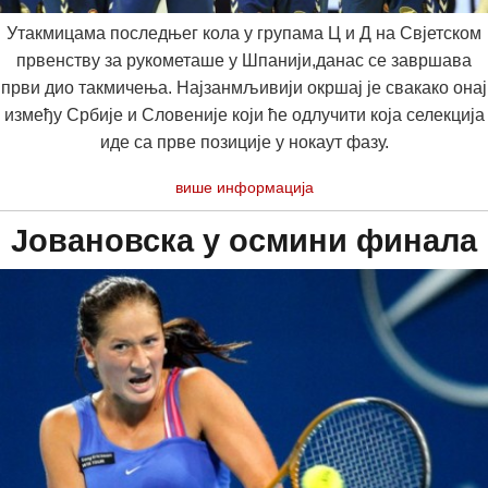
Утакмицама последњег кола у групама Ц и Д на Свјетском
првенству за рукометаше у Шпанији,данас се завршава
први дио такмичења. Најзанмљивији окршај је свакако онај
између Србије и Словеније који ће одлучити која селекција
иде са прве позиције у нокаут фазу.
више информација
Јовановска у осмини финала