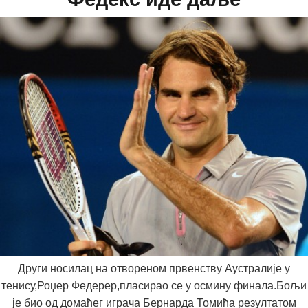
Други носилац на отвореном првенству Аустралије у
тенису,Роџер Федерер,пласирао се у осмину финала.Бољи
је био од домаћег играча Бернарда Томића резултатом