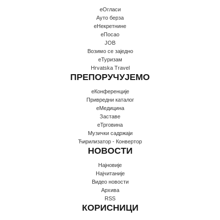
еОгласи
Ауто берза
еНекретнине
еПосао
JOB
Возимо се заједно
еТуризам
Hrvatska Travel
ПРЕПОРУЧУЈЕМО
еКонференције
Привредни каталог
еМедицина
Заставе
еТрговина
Музички садржаји
Ћирилизатор - Конвертор
НОВОСТИ
Најновије
Најчитаније
Видео новости
Архива
RSS
КОРИСНИЦИ