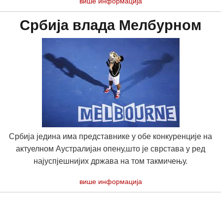
више информација
Србија влада Мелбурном
Србија једина има представнике у обе конкуренције на
актуелном Аустралијан опену,што је сврстава у ред
најуспјешнијих држава на том такмичењу.
више информација