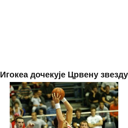
Игокеа дочекује Црвену звезду