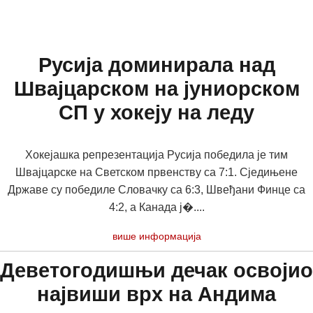
Русија доминирала над
Швајцарском на јуниорском
СП у хокеју на леду
Хокејашка репрезентација Русија победила је тим
Швајцарске на Светском првенству са 7:1. Сједињене
Државе су победиле Словачку са 6:3, Швеђани Финце са
4:2, а Канада ј�....
више информација
Деветогодишњи дечак освојио
највиши врх на Андима