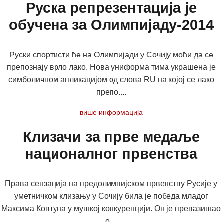
Руска репрезентација је
обучена за Олимпијаду-2014
Руски спортисти ће на Олимпијади у Сочију моћи да се
препознају врло лако. Нова униформа тима украшена је
симболичном апликацијом од слова RU на којој се лако
препо....
више информација
Клизачи за прве медаље
националног првенства
Права сензација на предолимпијском првенству Русије у
уметничком клизању у Сочију била је победа младог
Максима Ковтуна у мушкој конкуренцији. Он је превазишао
о....