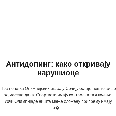
Антидопинг: како откривају
нарушиоце
Пре почетка Олимпијских игара у Сочију остаје нешто више
од месеца дана. Спортисти имају контролна такмичења.
Уочи Олимпијаде ништа мање сложену припрему имају
а�....