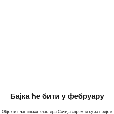
Бајка ће бити у фебруару
Објекти планинског кластера Сочија спремни су за пријем