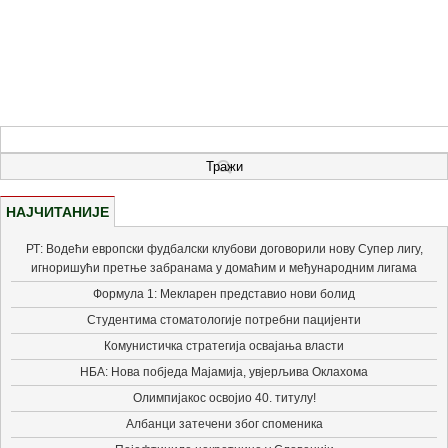
НАЈЧИТАНИЈЕ
РТ: Водећи европски фудбалски клубови договорили нову Супер лигу,
игноришући претње забранама у домаћим и међународним лигама
Формула 1: Мекларен представио нови болид
Студентима стоматологије потребни пацијенти
Комунистичка стратегија освајања власти
НБА: Нова побједа Мајамија, увјерљива Оклахома
Олимпијакос освојио 40. титулу!
Албанци затечени због споменика