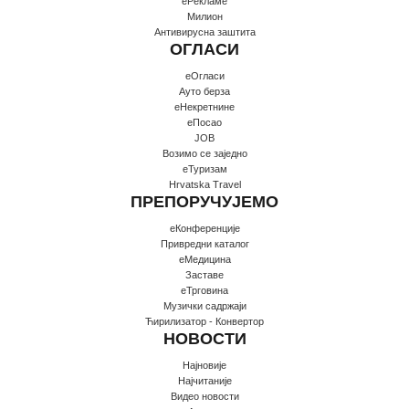
еРекламе
Милион
Антивирусна заштита
ОГЛАСИ
еОгласи
Ауто берза
еНекретнине
еПосао
JOB
Возимо се заједно
еТуризам
Hrvatska Travel
ПРЕПОРУЧУЈЕМО
еКонференције
Привредни каталог
еМедицина
Заставе
еТрговина
Музички садржаји
Ћирилизатор - Конвертор
НОВОСТИ
Најновије
Најчитаније
Видео новости