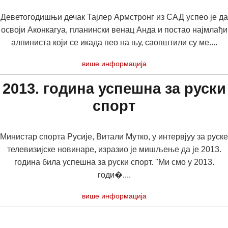
Деветогодишњи дечак Тајлер Армстронг из САД успео је да
освоји Аконкагуа, планински венац Анда и постао најмлађи
алпиниста који се икада пео на њу, саопштили су ме....
више информација
2013. година успешна за руски
спорт
Министар спорта Русије, Витали Мутко, у интервјуу за руске
телевизијске новинаре, изразио је мишљење да је 2013.
година била успешна за руски спорт. ''Ми смо у 2013.
годи�....
више информација