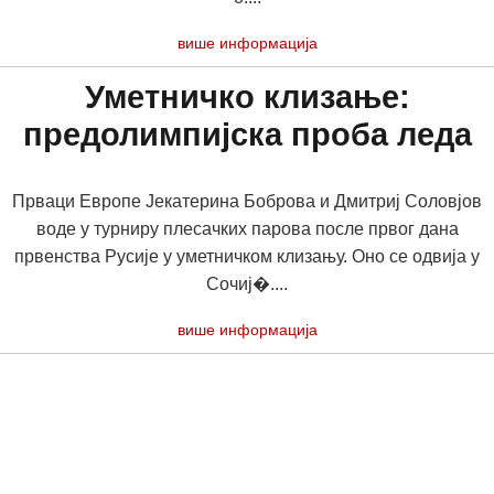
више информација
Уметничко клизање:
предолимпијска проба леда
Прваци Европе Јекатерина Боброва и Дмитриј Соловјов
воде у турниру плесачких парова после првог дана
првенства Русије у уметничком клизању. Оно се одвија у
Сочиј�....
више информација