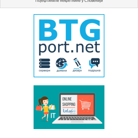
Појефтиниле некретнине у Словенији