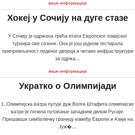
више информација
Хокеј у Сочију на дуге стазе
У Сочију је одржана трећа етапа Европског хокејског
турнира ове сезоне. Она је још једном тестирала
припремљеност леденог дворца и читаве инфраструктуре
за одржа....
више информација
Укратко о Олимпијади
1. Олимпијска ватра путује дуж Волге Штафета олимпијске
ватре је почела путовање западним делом Русије.
Прешавши симболичку границу између Европе и Азије на
Јуж�....