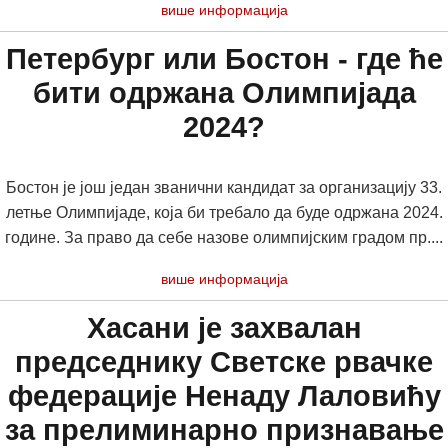
више информација
Петербург или Бостон - где ће
бити одржана Олимпијада
2024?
Бостон је још један званични кандидат за организацију 33.
летње Олимпијаде, која би требало да буде одржана 2024.
године. За право да себе назове олимпијским градом пр....
више информација
Хасани је захвалан
председнику Светске рвачке
федерације Ненаду Лаловићу
за прелиминарно признавање