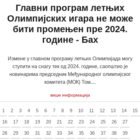
Главни програм летњих
Олимпијских игара не може
бити промењен пре 2024.
године - Бах
Измене у главном програму летњих Олимпијада могу
ступити на снагу тек од 2024. године, саопштио је
новинарима председник Међународног олимпијског
комитета (МОК) Том....
више информација
1
2
3
4
5
6
7
8
9
10
11
12
13
14
15
16
17
18
19
20
21
22
23
24
25
26
27
28
29
30
31
32
33
34
35
36
37
38
39