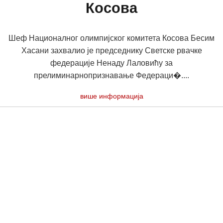
Косова
Шеф Националног олимпијског комитета Косова Бесим
Хасани захвалио је председнику Светске рвачке
федерације Ненаду Лаловићу за
прелиминарнопризнавање Федераци�....
више информација