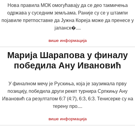
Нова правила МОК омогућавају да се део такмичења
одржава у суседним земљама. Раније су се у штампи
појавиле претпоставке да Јужна Кореја може да пренесе у
јапанск�....
више информација
Марија Шарапова у финалу
победила Ану Ивановић
У финалном мечу је Рускиња, која је заузимала прву
позицију, победила други рекет турнира Српкињу Ану
Ивановић са резултатом 6:7 (4:7), 6:3, 6:3. Тенисерке су на
терену про....
више информација