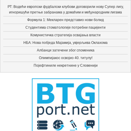
РТ: Водећи европски фудбалски клубови договорили нову Супер лигу,
игноришући претње забранама у домаћим и међународним лигама
Формула 1: Мекларен представио нови болид
Студентима стоматологије потребни пацијенти
Комунистичка стратегија освајања власти
НБА: Нова побједа Мајамија, увјерљива Оклахома
Албанци затечени због споменика
Олимпијакос освојио 40. титулу!
Појефтиниле некретнине у Словенији