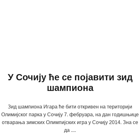
У Сочију ће се појавити зид
шампиона
Зид шампиона Игара ће бити откривен на територији
Олимијског парка у Сочију 7. фебруара, на дан годишњице
отварања зимских Олимпијских игра у Сочију 2014. Зна се
да ....