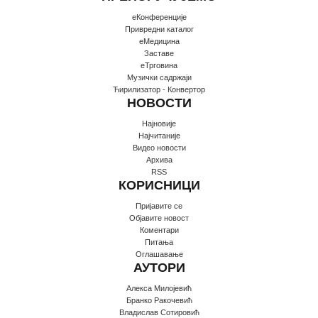
еКонференције
Привредни каталог
еМедицина
Заставе
еТрговина
Музички садржаји
Ћирилизатор - Конвертор
НОВОСТИ
Најновије
Најчитаније
Видео новости
Архива
RSS
КОРИСНИЦИ
Пријавите се
Oбјавите новост
Коментари
Питања
Оглашавање
АУТОРИ
Алекса Милојевић
Бранко Ракочевић
Владислав Сотировић