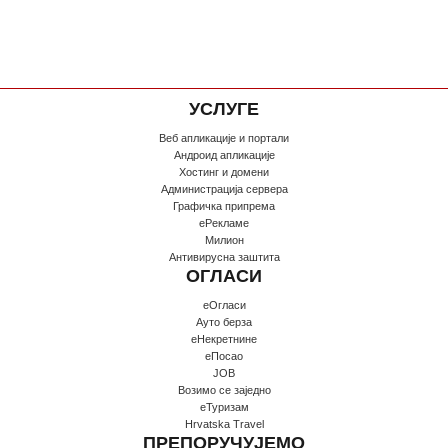
УСЛУГЕ
Веб апликације и портали
Андроид апликације
Хостинг и домени
Администрација сервера
Графичка припрема
еРекламе
Милион
Антивирусна заштита
ОГЛАСИ
еОгласи
Ауто берза
еНекретнине
еПосао
JOB
Возимо се заједно
еТуризам
Hrvatska Travel
ПРЕПОРУЧУЈЕМО