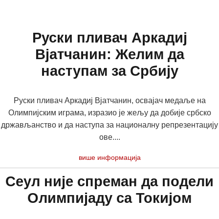
Руски пливач Аркадиј
Вјатчанин: Желим да
наступам за Србију
Руски пливач Аркадиј Вјатчанин, освајач медаље на
Олимпијским играма, изразио је жељу да добије србско
држављанство и да наступа за националну репрезентацију
ове....
више информација
Сеул није спреман да подели
Олимпијаду са Токијом