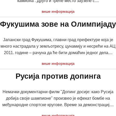
камиона . Друго и треће место заузеле с....
више информација
Фукушима зове на Олимпијаду
Јапански град Фукушима, главни град префектуре која је
много настрадала у земљотресу, цунамију и несрећи на АЦ
2011. године – рачуна да ће бити домаћин једног дела....
више информација
Русија против допинга
Немачки документарни филм "Допинг досије: како Русија
добија своје шампионе" произвео је ефекат бомбе на
међународне спортске кругове. Време за демонстрациј....
више информација