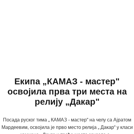
Eкипа „КАМАЗ - мастер"
освојила прва три места на
релију „Дакар"
Посада руског тима „ КАМАЗ - мастер“ на челу са Ајратом
Мардеевим, освојила је прво место релија „ Дакар“ у класи