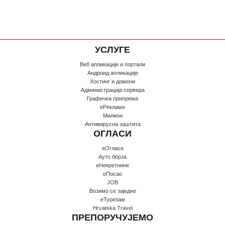
УСЛУГЕ
Веб апликације и портали
Андроид апликације
Хостинг и домени
Администрација сервера
Графичка припрема
еРекламе
Милион
Антивирусна заштита
ОГЛАСИ
еОгласи
Ауто берза
еНекретнине
еПосао
JOB
Возимо се заједно
еТуризам
Hrvatska Travel
ПРЕПОРУЧУЈЕМО