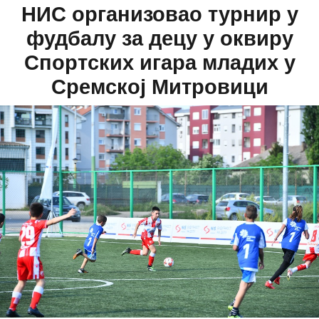
НИС организовао турнир у
фудбалу за децу у оквиру
Спортских игара младих у
Сремској Митровици