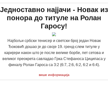
Једноставно најјачи - Новак из
понора до титуле на Ролан
Гаросу!
Најбољи србски тенисер и светски број један Новак
Ђоковић дошао је до своје 19. гренд-слем титуле у
каријери након што је после велике борбе, пет сетова и
великог преокрета савладао Грка Стефаноса Циципаса у
финалу Ролан Гароса са 3:2 (6:7, 2:6, 6:2, 6:2 и 6:4).
више информација