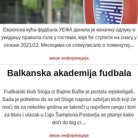
Европска кућа фудбала УЕФА донела је коначну одлуку о
укидању правила гола у гостима, које ће ступити на снагу у
сезони 2021/22. Месецима се спекулисало о поменутој....
више информација
Balkanska akademija fudbala
Fudbalski klub Sloga iz Bajine Bašte je postala srpskoligaš.
Sada je potrebno da se od Sloge napravi ozbiljan klub koji će
moći da za nekoliko godina‭ ‬se takmiči u najvišem rangu i bori
za titulu i ulazak u Ligu Šampiona.Postavlja se pitanje kako
doći do tog ci....
више информација