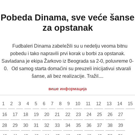
Pobeda Dinama, sve veće šanse
za opstanak
Fudbaleri Dinama zabeležili su u nedelju veoma bitnu
pobedu i tako napravili prvi korak u borbi za opstanak.
Savladana je ekipa Žarkovo iz Beograda sa 2-0, poluvreme 0-
0. Od samog starta domaćini su preuzeli inicijativui stvarali
šanse, ali bez realizacije. Tražil....
више информација
1
2
3
4
5
6
7
8
9
10
11
12
13
14
15
16
17
18
19
20
21
22
23
24
25
26
27
28
29
30
31
32
33
34
35
36
37
38
39