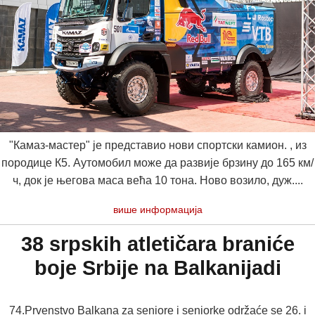
"Камаз-мастер" је представио нови спортски камион. , из
породице К5. Аутомобил може да развије брзину до 165 км/
ч, док је његова маса већа 10 тона. Ново возило, дуж....
више информација
38 srpskih atletičara braniće
boje Srbije na Balkanijadi
74.Prvenstvo Balkana za seniore i seniorke održaće se 26. i