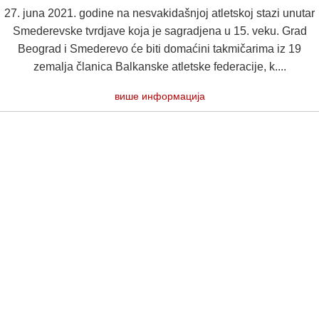
27. juna 2021. godine na nesvakidašnjoj atletskoj stazi unutar
Smederevske tvrdjave koja je sagradjena u 15. veku. Grad
Beograd i Smederevo će biti domaćini takmičarima iz 19
zemalja članica Balkanske atletske federacije, k....
више информација