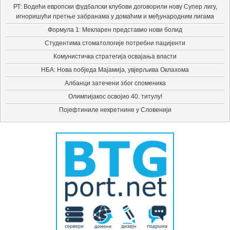
РТ: Водећи европски фудбалски клубови договорили нову Супер лигу,
игноришући претње забранама у домаћим и међународним лигама
Формула 1: Мекларен представио нови болид
Студентима стоматологије потребни пацијенти
Комунистичка стратегија освајања власти
НБА: Нова побједа Мајамија, увјерљива Оклахома
Албанци затечени због споменика
Олимпијакос освојио 40. титулу!
Појефтиниле некретнине у Словенији