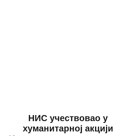
НИС учествоваo у
хуманитарној акцији