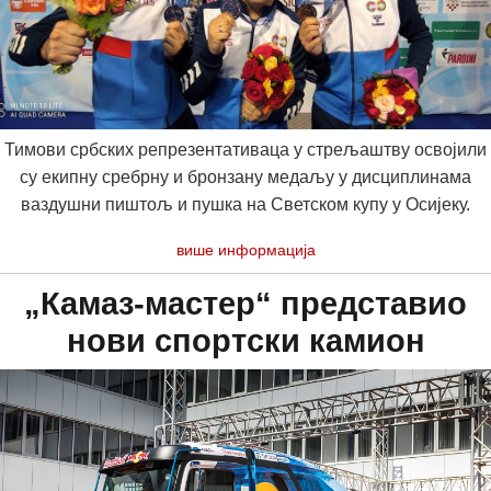
Тимови србских репрезентативаца у стрељаштву освојили
су екипну сребрну и бронзану медаљу у дисциплинама
ваздушни пиштољ и пушка на Светском купу у Осијеку.
више информација
„Камаз-мастер“ представио
нови спортски камион