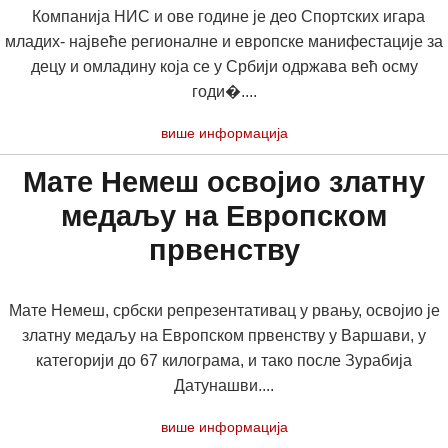
Компанија НИС и ове године је део Спортских игара
младих- највеће регионалне и европске манифестације за
децу и омладину која се у Србији одржава већ осму
годи�....
више информација
Мате Немеш освојио златну
медаљу на Европском
првенству
Мате Немеш, србски репрезентативац у рвању, освојио је
златну медаљу на Европском првенству у Варшави, у
категорији до 67 килограма, и тако после Зурабија
Датунашви....
више информација