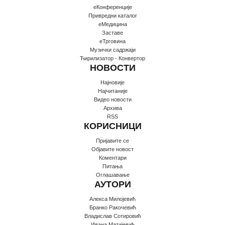
еКонференције
Привредни каталог
еМедицина
Заставе
еТрговина
Музички садржаји
Ћирилизатор - Конвертор
НОВОСТИ
Најновије
Најчитаније
Видео новости
Архива
RSS
КОРИСНИЦИ
Пријавите се
Oбјавите новост
Коментари
Питања
Оглашавање
АУТОРИ
Алекса Милојевић
Бранко Ракочевић
Владислав Сотировић
Ивана Матијевић