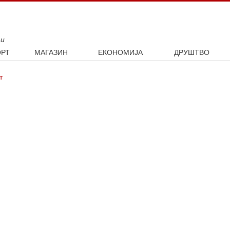
ти
РТ
МАГАЗИН
ЕКОНОМИЈА
ДРУШТВО
ал
Занимљивости
Посао
Интервју
т
ка
Култура
Аутомобили
ото
Наука и технологија
Некретнине
Образовање
Шоу бизнис