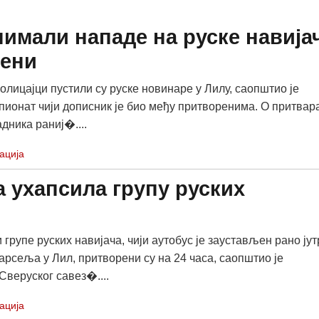
нимали нападе на руске навија
тени
олицајци пустили су руске новинаре у Лилу, саопштио је
ионат чији дописник је био међу притворенима. О притва
дника раниј�....
ација
 ухапсила групу руских
групе руских навијача, чији аутобус је заустављен рано јут
Марсеља у Лил, притворени су на 24 часа, саопштио је
Сверуског савез�....
ација