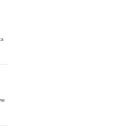
са
ли