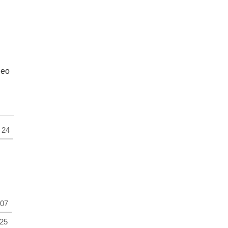
вео
24
07
25