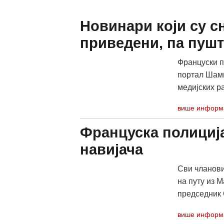
Новинари који су с
приведени, па пуш
Француски п
портал Шамп
медијских ра
више информ
Француска полиција
навијача
Сви чланови 
на путу из 
председник 
више информ