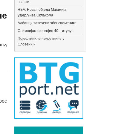
власти
НБА: Нова побједа Мајамија,
че
увјерљива Оклахома
Албанци затечени због споменика
Олимпијакос освојио 40. титулу!
Појефтиниле некретнине у
рању
Словенији
рос