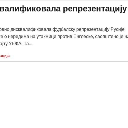
валификовала репрезентацију
овно дисквалификовала фудбалску репрезентацију Русије
ге о нередима на утакмици против Енглеске, саопштено је н
јту УЕФА. Та....
ација