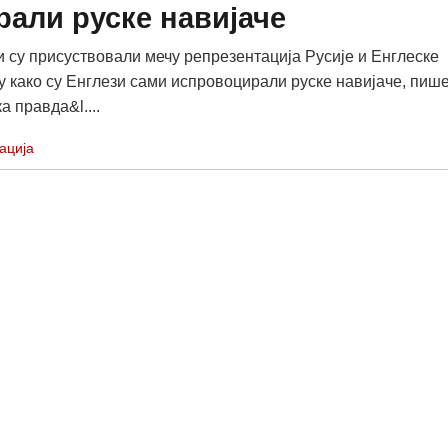
али руске навијаче
и су присуствовали мечу репрезентација Русије и Енглеске
у како су Енглези сами испровоцирали руске навијаче, пиш
 правда&l....
ација