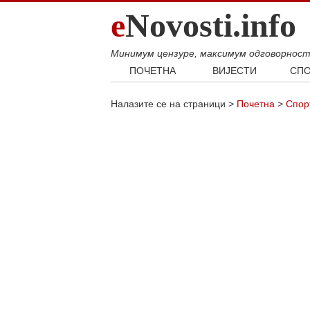
e
Novosti.info
Минимум цензуре, максимум одговорнос
ПОЧЕТНА
ВИЈЕСТИ
СПО
Свијет
Фудб
Налазите се на страници >
Почетна
>
Спор
Балкан
Кошар
Србија
Аутом
Република Српска
Хроника