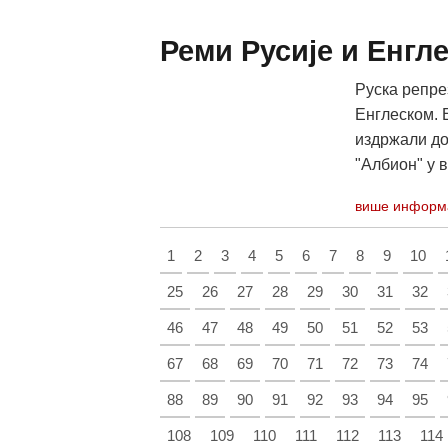
Реми Русије и Енгл
Руска репре
Енглеском. 
издржали до
"Албион" у 
више информ
1
2
3
4
5
6
7
8
9
10
25
26
27
28
29
30
31
32
46
47
48
49
50
51
52
53
67
68
69
70
71
72
73
74
88
89
90
91
92
93
94
95
108
109
110
111
112
113
114