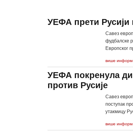
УЕФА прети Русији 
Савез европ
фудбалске р
Европског пр
више информ
УЕФА покренула ди
против Русије
Савез европ
поступак пр
утакмицу Ру
више информ