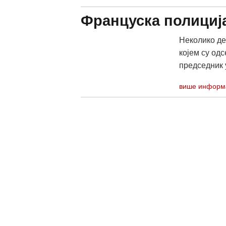
Француска полиција
Неколико де
којем су од
председник 
више информ