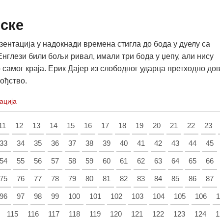
еске
зентација у надокнади времена стигла до бода у дуелу са
Енглези били бољи ривал, имали три бода у џепу, али нису
 самог краја. Ерик Дајер из слободног ударца претходно до
вођство.
ација
11
12
13
14
15
16
17
18
19
20
21
22
23
33
34
35
36
37
38
39
40
41
42
43
44
45
54
55
56
57
58
59
60
61
62
63
64
65
66
75
76
77
78
79
80
81
82
83
84
85
86
87
96
97
98
99
100
101
102
103
104
105
106
1
115
116
117
118
119
120
121
122
123
124
1