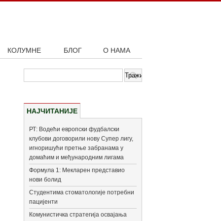
КОЛУМНЕ
БЛОГ
О НАМА
НАЈЧИТАНИЈЕ
РТ: Водећи европски фудбалски
клубови договорили нову Супер лигу,
игноришући претње забранама у
домаћим и међународним лигама
Формула 1: Мекларен представио
нови болид
Студентима стоматологије потребни
пацијенти
Комунистичка стратегија освајања