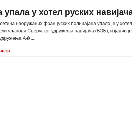
 упала у хотел руских навијач
сетина наоружаних француских полицајаца упало је у хотел
сели чланови Сверуског удружења навијача (ВОБ), изјавио је
удружења А�....
ација