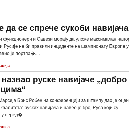
е да се спрече сукоби навијача
и функционери и Савези морају да уложе максималан напо
чи Русије не би правили инциденте на шампионату Европе у
авио је портпа�....
ација
 назвао руске навијаче „добро
цима“
Марсеја Брис Робен на конференцији за штампу дао је оцен
квалитета“ руских навијача и навео је број Руса који су
 у неред�....
ација