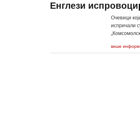
Енглези испровоцир
Очевици кој
испричали с
„Комсомолска
више информ