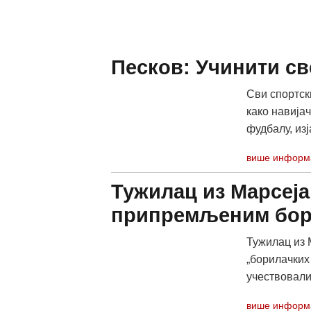
Песков: Учинити св
Сви спортск
како навија
фудбалу, изј
више информ
Тужилац из Марсеја
припремљеним бор
Тужилац из 
„борилачких 
учествовали
више информ