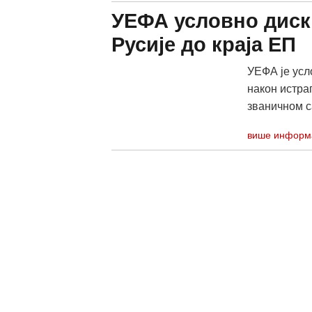
УЕФА условно диск
Русије до краја ЕП
УЕФА је усл
након истра
званичном са
више информ