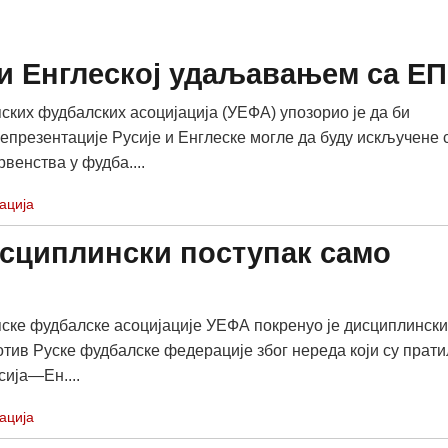
и Енглеској удаљавањем са ЕП
ских фудбалских асоцијација (УЕФА) упозорио је да би
епрезентације Русије и Енглеске могле да буду искључене 
венства у фудба....
ација
сциплински поступак само
ске фудбалске асоцијације УЕФА покренуо је дисциплински
отив Руске фудбалске федерације због нереда који су прати
сија—Ен....
ација