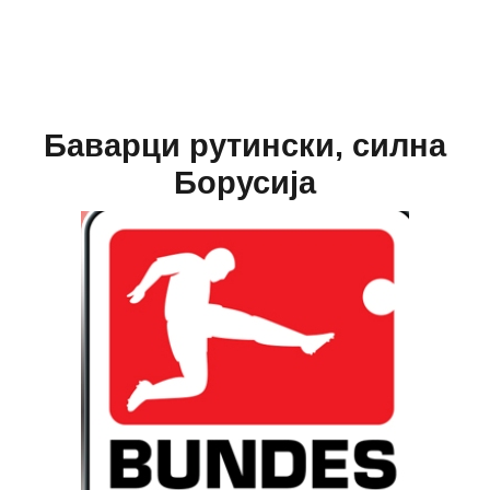
Баварци рутински, силна
Борусија