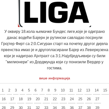
У оквиру 18.кола њемачке Бундес лиге,које је одиграно
данас водећи Бајерн је рутински савладао посрнули
Гројтер Фирт са 2:0.Сигуран старт на почетку другог дијела
првенства имао је и другопласирани Бајер из Леверкузена
који је надиграо Ајнтрахт са 3:1.Најубједљивији су били
"милионери" из Дордмунда који су понизили Вердер у
гостима.
више информација
1
2
3
4
5
6
7
8
9
10
11
12
13
14
15
16
17
18
19
20
21
22
23
24
25
26
27
28
29
30
31
32
33
34
35
36
37
38
39