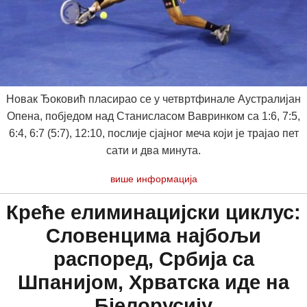
Новак Ђоковић пласирао се у четвртфинале Аустралијан
Опена, побjедом над Станисласом Вавринком са 1:6, 7:5,
6:4, 6:7 (5:7), 12:10, послије сјајног меча који је трајао пет
сати и два минута.
више информација
Креће елиминацијски циклус:
Словенцима најбољи
распоред, Србија са
Шпанијом, Хрватска иде на
Бјелорусију