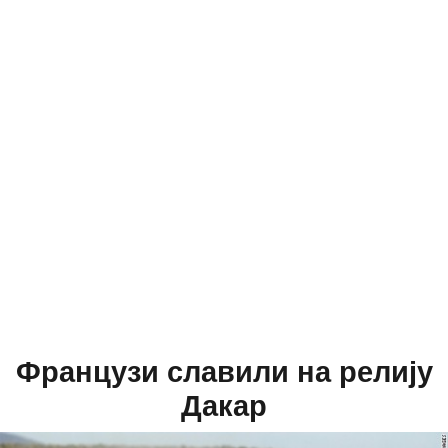
Французи славили на релију
Дакар