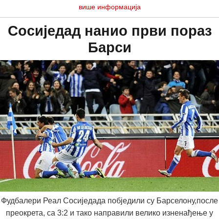
више информација
Сосиједад нанио први пораз
Барси
Фудбалери Реал Сосиједада побједили су Барселону,после
преокрета, са 3:2 и тако направили велико изненађење у