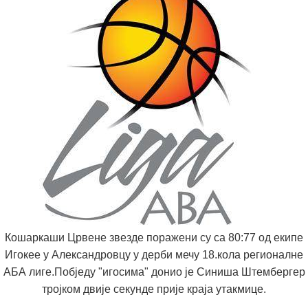
Кошаркаши Црвене звезде поражени су са 80:77 од екипе
Игокее у Александровцу у дерби мечу 18.кола регионалне
АБА лиге.Побједу "игосима" донио је Синиша Штембергер
тројком двије секунде прије краја утакмице.