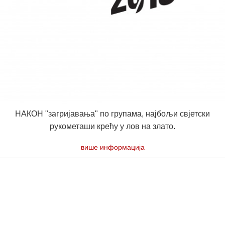
НАКОН "загријавања" по групама, најбољи свјетски
рукометаши крећу у лов на злато.
више информација