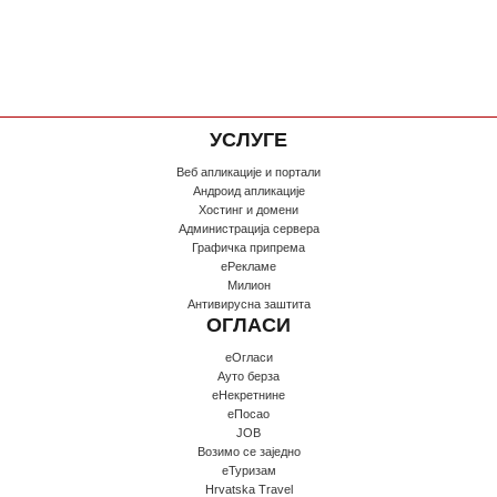
УСЛУГЕ
Веб апликације и портали
Андроид апликације
Хостинг и домени
Администрација сервера
Графичка припрема
еРекламе
Милион
Антивирусна заштита
ОГЛАСИ
еОгласи
Ауто берза
еНекретнине
еПосао
JOB
Возимо се заједно
еТуризам
Hrvatska Travel