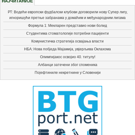
НАЈЧИТАНИЈЕ
РТ: Водећи европски фудбалски клубови договорили нову Супер лигу,
игноришући претње забранама у домаћим и међународним лигама
Формула 1: Мекларен представио нови болид
Студентима стоматологије потребни пацијенти
Комунистичка стратегија освајања власти
НБА: Нова побједа Мајамија, увјерљива Оклахома
Олимпијакос освојио 40. титулу!
Албанци затечени због споменика
Појефтиниле некретнине у Словенији