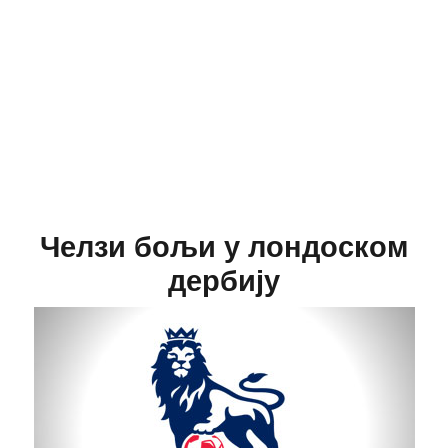
Челзи бољи у лондоском
дербију