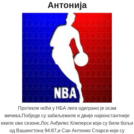
Антонија
Протекле ноћи у НБА лиги одиграно је осам
мечева.Побједе су забиљежиле и двије најконстантније
екипе ове сезоне,Лос Анђелес Клиперси који су били бољи
од Вашингтона 94:87,и Сан Антонио Спарси који су