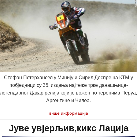
Стефан Петерхансел у Минију и Сирил Деспре на КТМ-у
побједници су 35. издања најтеже трке данашњице-
легендарног Дакар релија који је вожен по теренима Перуа,
Аргентине и Чилеа.
више информација
Јуве увјерљив,кикс Лација