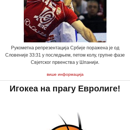
Рукометна репрезентација Србије поражена је од
Словеније 33:31 у последњем, петом колу, групне фазе
Свјетског првенства у Шпанији.
више информација
Игокеа на прагу Евролиге!