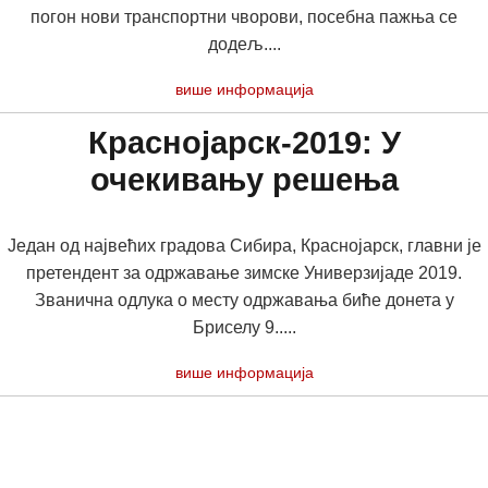
погон нови транспортни чворови, посебна пажња се
додељ....
више информација
Краснојарск-2019: У
очекивању решења
Један од највећих градова Сибира, Краснојарск, главни је
претендент за одржавање зимске Универзијаде 2019.
Званична одлука о месту одржавања биће донета у
Бриселу 9.....
више информација