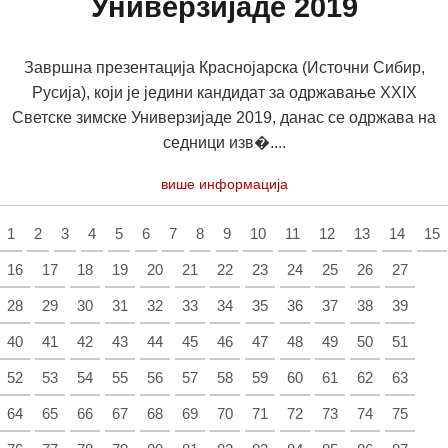
Универзијаде 2019
Завршна презентација Краснојарска (Источни Сибир,
Русија), који је једини кандидат за одржавање XXIX
Светске зимске Универзијаде 2019, данас се одржава на
седници изв�....
више информација
1
2
3
4
5
6
7
8
9
10
11
12
13
14
15
16
17
18
19
20
21
22
23
24
25
26
27
28
29
30
31
32
33
34
35
36
37
38
39
40
41
42
43
44
45
46
47
48
49
50
51
52
53
54
55
56
57
58
59
60
61
62
63
64
65
66
67
68
69
70
71
72
73
74
75