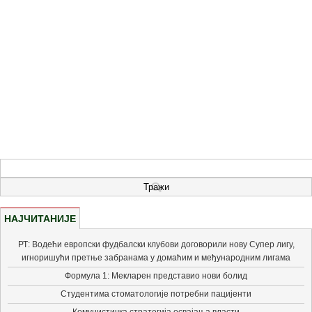
НАЈЧИТАНИЈЕ
РТ: Водећи европски фудбалски клубови договорили нову Супер лигу,
игноришући претње забранама у домаћим и међународним лигама
Формула 1: Мекларен представио нови болид
Студентима стоматологије потребни пацијенти