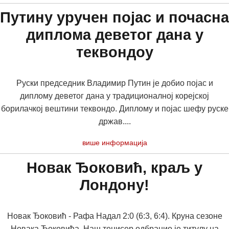
Путину уручен појас и почасна
диплома деветог дана у
теквондоу
Руски председник Владимир Путин је добио појас и
диплому деветог дана у традиционалној корејској
борилачкој вештини теквондо. Диплому и појас шефу руске
држав....
више информација
Новак Ђоковић, краљ у
Лондону!
Новак Ђоковић - Рафа Надал 2:0 (6:3, 6:4). Круна сезоне
Новака Ђоковића. Наш тенисер одбранио је титулу на