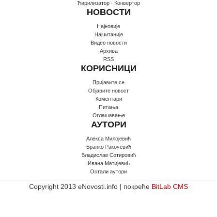
Ћирилизатор - Конвертор
НОВОСТИ
Најновије
Најчитаније
Видео новости
Архива
RSS
КОРИСНИЦИ
Пријавите се
Oбјавите новост
Коментари
Питања
Оглашавање
АУТОРИ
Алекса Милојевић
Бранко Ракочевић
Владислав Сотировић
Ивана Матијевић
Остали аутори
Copyright 2013 eNovosti.info | покреће
BitLab CMS