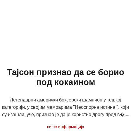
Тајсон признао да се борио
под кокаином
Легендарни амерички боксерски шампион у тешкој
категорији, у својим мемоарима "Неоспорна истина ", који
су изашли јуче, признао је да је користио дрогу пред в�....
више информација