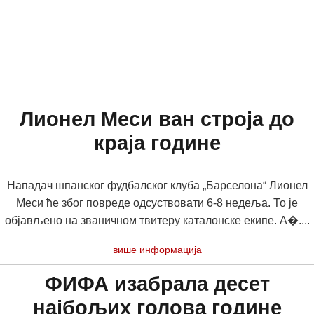
Лионел Меси ван строја до
краја године
Нападач шпанског фудбалског клуба „Барселона“ Лионел
Меси ће због повреде одсуствовати 6-8 недеља. То је
објављено на званичном твитеру каталонске екипе. А�....
више информација
ФИФА изабрала десет
најбољих голова године