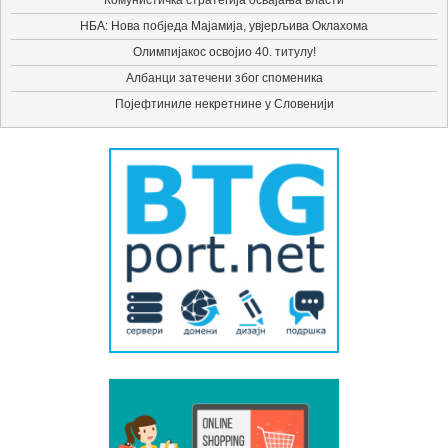
Комунистичка стратегија освајања власти
НБА: Нова побједа Мајамија, увјерљива Оклахома
Олимпијакос освојио 40. титулу!
Албанци затечени због споменика
Појефтиниле некретнине у Словенији