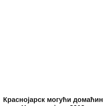
Краснојарск могући домаћин