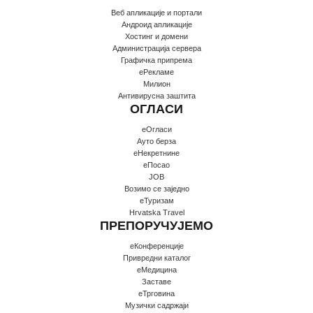
Веб апликације и портали
Андроид апликације
Хостинг и домени
Администрација сервера
Графичка припрема
еРекламе
Милион
Антивирусна заштита
ОГЛАСИ
еОгласи
Ауто берза
еНекретнине
еПосао
JOB
Возимо се заједно
еТуризам
Hrvatska Travel
ПРЕПОРУЧУЈЕМО
еКонференције
Привредни каталог
еМедицина
Заставе
еТрговина
Музички садржаји