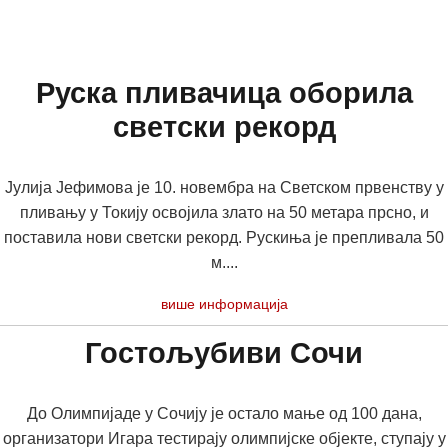
Руска пливачица оборила
светски рекорд
Јулија Јефимова је 10. новембра на Светском првенству у
пливању у Токију освојила злато на 50 метара прсно, и
поставила нови светски рекорд. Рускиња је препливала 50
м....
више информација
Гостољубиви Сочи
До Олимпијаде у Сочију је остало мање од 100 дана,
организатори Игара тестирају олимпијске објекте, ступају у