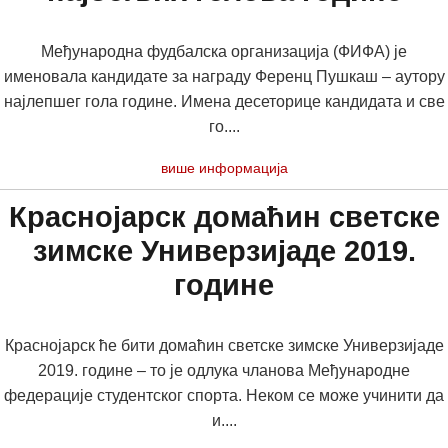
Међународна фудбалска организација (ФИФА) је
именовала кандидате за награду Ференц Пушкаш – аутору
најлепшег гола године. Имена десеторице кандидата и све
го....
више информација
Краснојарск домаћин светске
зимске Универзијаде 2019.
године
Краснојарск ће бити домаћин светске зимске Универзијаде
2019. године – то је одлука чланова Међународне
федерације студентског спорта. Неком се може учинити да
и....