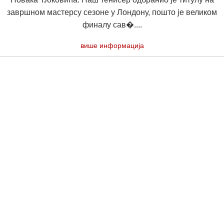
завршном мастерсу сезоне у Лондону, пошто је великом
финалу сав�....
више информација