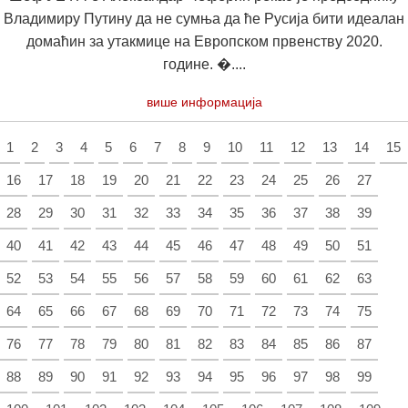
Владимиру Путину да не сумња да ће Русија бити идеалан
домаћин за утакмице на Европском првенству 2020.
године. �....
више информација
1
2
3
4
5
6
7
8
9
10
11
12
13
14
15
16
17
18
19
20
21
22
23
24
25
26
27
28
29
30
31
32
33
34
35
36
37
38
39
40
41
42
43
44
45
46
47
48
49
50
51
52
53
54
55
56
57
58
59
60
61
62
63
64
65
66
67
68
69
70
71
72
73
74
75
76
77
78
79
80
81
82
83
84
85
86
87
88
89
90
91
92
93
94
95
96
97
98
99