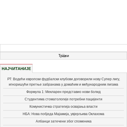
НАЈЧИТАНИЈЕ
РТ: Водећи европски фудбалски клубови договорили нову Супер лигу,
игноришући претње забранама у домаћим и међународним лигама
Формула 1: Мекларен представио нови болид
Студентима стоматологије потребни пацијенти
Комунистичка стратегија освајања власти
НБА: Нова побједа Мајамија, увјерљива Оклахома
Албанци затечени због споменика