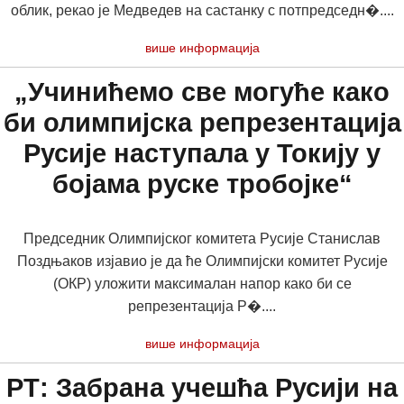
облик, рекао је Медведев на састанку с потпредседн�....
више информација
„Учинићемо све могуће како
би олимпијска репрезентација
Русије наступала у Токију у
бојама руске тробојке“
Председник Олимпијског комитета Русије Станислав
Поздњаков изјавио је да ће Олимпијски комитет Русије
(ОКР) уложити максималан напор како би се
репрезентација Р�....
више информација
РТ: Забрана учешћа Русији на