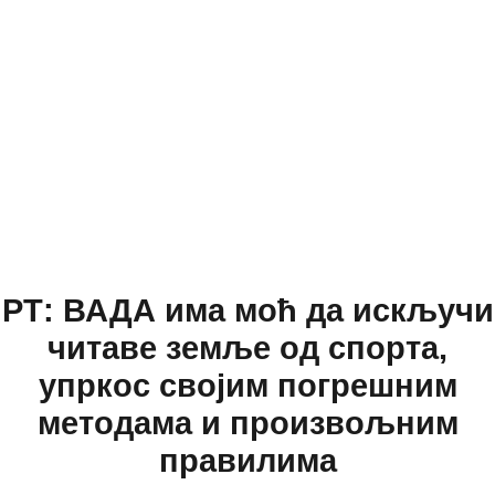
РТ: ВАДА има моћ да искључи
читаве земље од спорта,
упркос својим погрешним
методама и произвољним
правилима