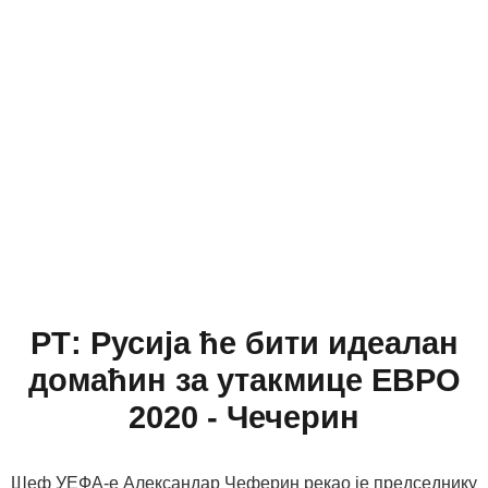
РТ: Русија ће бити идеалан
домаћин за утакмице ЕВРО
2020 - Чечерин
Шеф УЕФА-е Александар Чеферин рекао је председнику