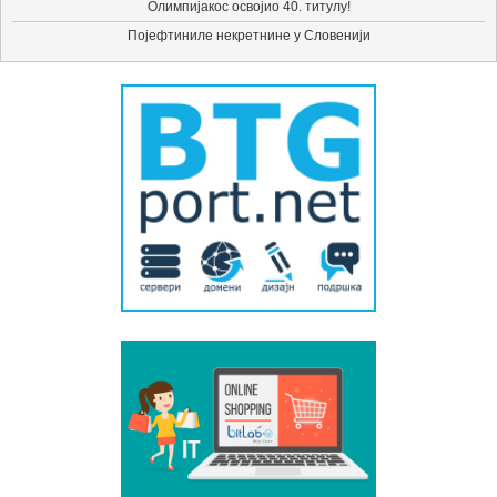
Олимпијакос освојио 40. титулу!
Појефтиниле некретнине у Словенији