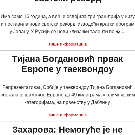
Има само 16 година, а већ је освојила три гран-прија у низу
и поставила нови светски рекорд, изводећи кратки програм
у Јапану. У Русији се нови клизачки таленти пој�....
више информација
Тијана Богдановић првак
Европе у таеквондоу
Репрезентативац Србије у таеквондоу Тијана Богдановић
постала је шампион Европе до 49 килограма у олимпијским
категоријама, на првенству у Даблину.
више информација
Захарова: Немогуће је не