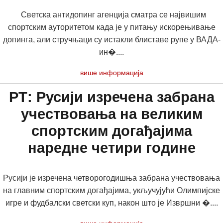
Светска антидопинг агенција сматра се највишим
спортским ауторитетом када је у питању искорењивање
допинга, али стручњаци су истакли блиставе рупе у ВАДА-
ин�....
више информација
РТ: Русији изречена забрана
учествовања на великим
спортским догађајима
наредне четири године
Русији је изречена четворогодишња забрана учествовања
на главним спортским догађајима, укључујући Олимпијске
игре и фудбалски светски куп, након што је Извршни �....