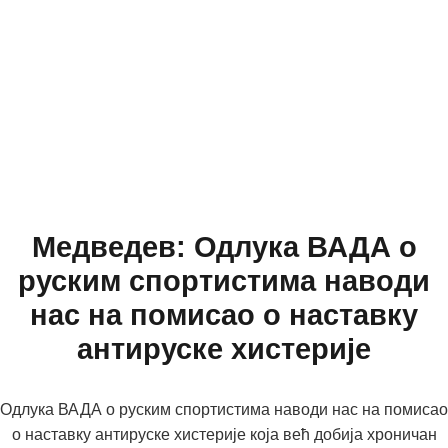
Медведев: Одлука ВАДА о
руским спортистима наводи
нас на помисао о наставку
антируске хистерије
Одлука ВАДА о руским спортистима наводи нас на помисао
о наставку антируске хистерије која већ добија хроничан