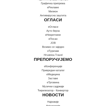
Графичка припрема
еРекламе
Милион
Антивирусна заштита
ОГЛАСИ
еОгласи
Ауто берза
еНекретнине
еПосао
JOB
Возимо се заједно
еТуризам
Hrvatska Travel
ПРЕПОРУЧУЈЕМО
еКонференције
Привредни каталог
еМедицина
Заставе
еТрговина
Музички садржаји
Ћирилизатор - Конвертор
НОВОСТИ
Најновије
Најчитаније