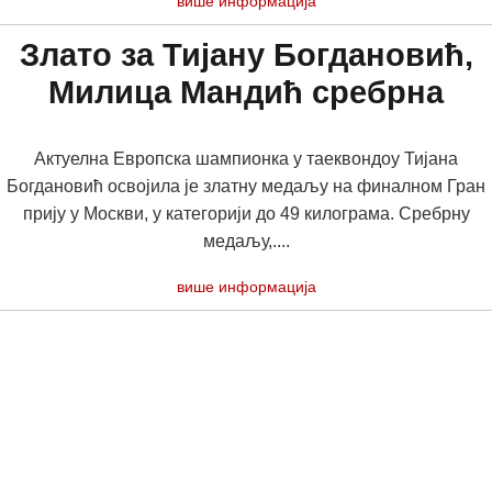
више информација
Злато за Тијану Богдановић,
Милица Мандић сребрна
Актуелна Европска шампионка у таеквондоу Тијана
Богдановић освојила је златну медаљу на финалном Гран
прију у Москви, у категорији до 49 килограма. Сребрну
медаљу,....
више информација