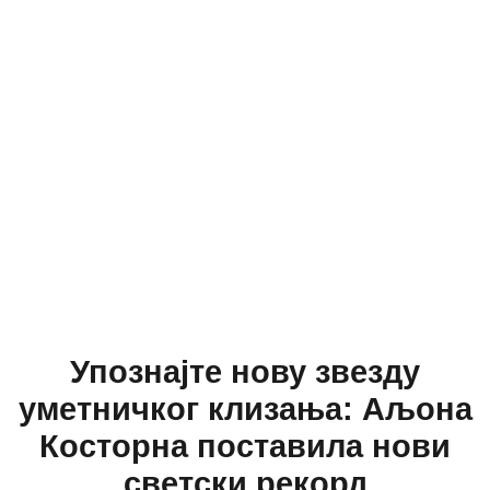
Упознајте нову звезду
уметничког клизања: Аљона
Косторна поставила нови
светски рекорд