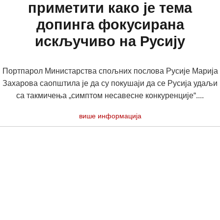
приметити како je тема
допинга фокусирана
искључиво на Русију
Портпарол Министарства спољних послова Русије Марија
Захарова саопштила је да су покушаји да се Русија удаљи
са такмичења „симптом несавесне конкуренције“....
више информација