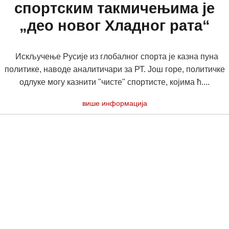
спортским такмичењима је
„део новог Хладног рата“
Искључење Русије из глобалног спорта је казна пуна
политике, наводе аналитичари за РТ. Још горе, политичке
одлуке могу казнити "чисте" спортисте, којима ћ....
више информација