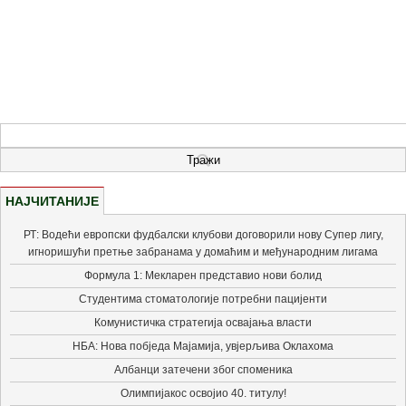
НАЈЧИТАНИЈЕ
РТ: Водећи европски фудбалски клубови договорили нову Супер лигу,
игноришући претње забранама у домаћим и међународним лигама
Формула 1: Мекларен представио нови болид
Студентима стоматологије потребни пацијенти
Комунистичка стратегија освајања власти
НБА: Нова побједа Мајамија, увјерљива Оклахома
Албанци затечени због споменика
Олимпијакос освојио 40. титулу!