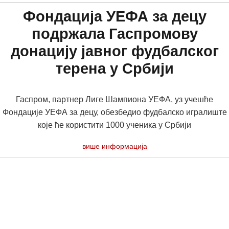
Фондација УЕФА за децу
подржала Гаспромову
донацију јавног фудбалског
терена у Србији
Гаспром, партнер Лиге Шампиона УЕФА, уз учешће
Фондације УЕФА за децу, обезбедио фудбалско игралиште
које ће користити 1000 ученика у Србији
више информација