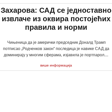
Захарова: САД се једноставно
извлаче из оквира постојећих
правила и норми
Чињеница да је амерички председник Доналд Трамп
потписао „Родченков закон“ последица је навике САД да
доминирају у многим сферама, изјавила је портпарол....
више информација