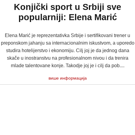
Konjički sport u Srbiji sve
popularniji: Elena Marić
Elena Marić je reprezentativka Srbije i sertifikovani trener u
preponskom jahanju sa internacionalnim iskustvom, a uporedo
studira hotelijerstvo i ekonomiju. Cilj joj je da jednog dana
skače u inostranstvu na profesionalnom nivou i da trenira
mlade talentovane konje. Takodje joj je i cilj da pob....
више информација