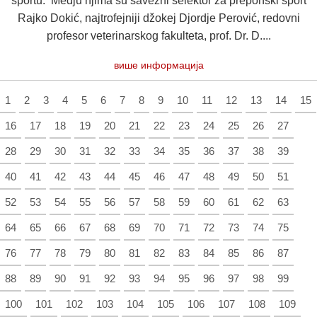
sportu. Medju njima su savezni selektor za preponski sport
Rajko Dokić, najtrofejniji džokej Djordje Perović, redovni
profesor veterinarskog fakulteta, prof. Dr. D....
више информација
1
2
3
4
5
6
7
8
9
10
11
12
13
14
15
16
17
18
19
20
21
22
23
24
25
26
27
28
29
30
31
32
33
34
35
36
37
38
39
40
41
42
43
44
45
46
47
48
49
50
51
52
53
54
55
56
57
58
59
60
61
62
63
64
65
66
67
68
69
70
71
72
73
74
75
76
77
78
79
80
81
82
83
84
85
86
87
88
89
90
91
92
93
94
95
96
97
98
99
100
101
102
103
104
105
106
107
108
109