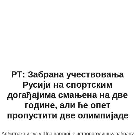
РТ: Забрана учествовања
Русији на спортским
догађајима смањена на две
године, али ће опет
пропустити две олимпијаде
Арбитражни суд у Швајцарској је четворогодишњу забрану