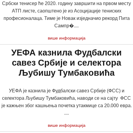
Србски тенисер ће 2020. годину завршити на првом месту
АТП листе, саопштено је из Асоцијације тениских
професионалаца. Тиме је Новак изједначио рекорд Пита
Сампр�....
више информација
УЕФА казнила Фудбалски
савез Србије и селектора
Љубишу Тумбаковића
УЕФА је казнила је Фудбалски савез Србије (ФСС) и
селектора Љубишу Тумбаковића, наводи се на сајту ФСС
је кажњен због кашњења почетка утакмице са 20.000 евра.
....
више информација