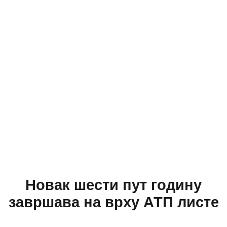
Новак шести пут годину
завршава на врху АТП листе