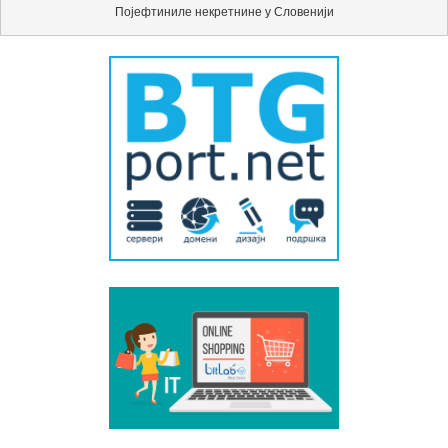
Појефтиниле некретнине у Словенији