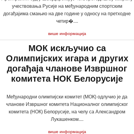
учествовања Русије на међународним спортским
догађајима смањио на две године у односу на претходне
четир�....
више информација
МОК искључио са
Олимпијских игара и других
догађаја чланове Извршног
комитета НОК Белорусије
Међународни олимпијски комитет (МОК) одлучио је да
чланове Извршног комитета Националног олимпијског
комитета (НОК) Белорусије, на челу са Александром
Лукашенком....
више информација