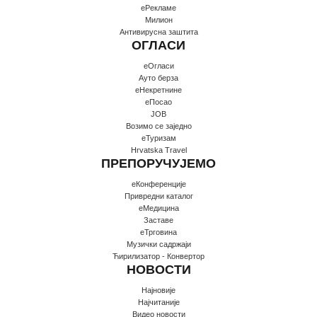
еРекламе
Милион
Антивирусна заштита
ОГЛАСИ
еОгласи
Ауто берза
еНекретнине
еПосао
JOB
Возимо се заједно
еТуризам
Hrvatska Travel
ПРЕПОРУЧУЈЕМО
еКонференције
Привредни каталог
еМедицина
Заставе
еТрговина
Музички садржаји
Ћирилизатор - Конвертор
НОВОСТИ
Најновије
Најчитаније
Видео новости