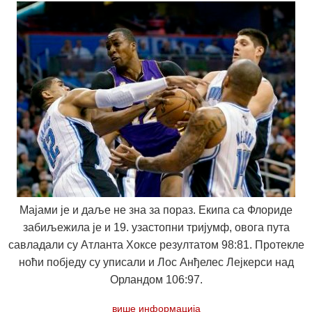
Мајами је и даље не зна за пораз. Екипа са Флориде
забиљежила је и 19. узастопни тријумф, овога пута
савладали су Атланта Хоксе резултатом 98:81. Протекле
ноћи побједу су уписали и Лос Анђелес Лејкерси над
Орландом 106:97.
више информација