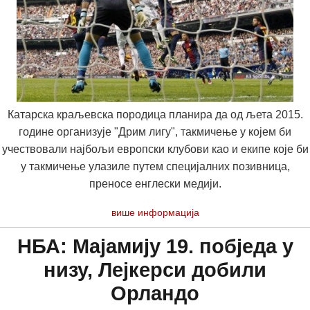
Катарска краљевска породица планира да од љета 2015.
године организује "Дрим лигу", такмичење у којем би
учествовали најбољи европски клубови као и екипе које би
у такмичење улазиле путем специјалних позивница,
преносе енглески медији.
више информација
НБА: Мајамију 19. побједа у
низу, Лејкерси добили
Орландо