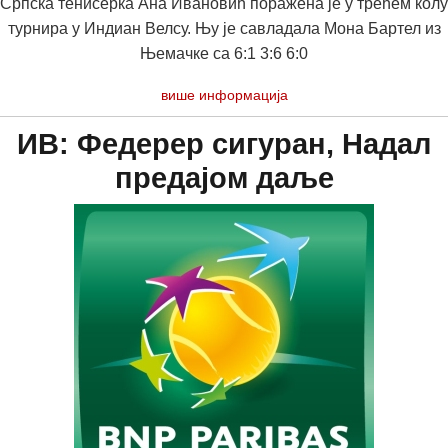
Српска тенисерка Ана Ивановић поражена је у трећем колу
турнира у Индиан Велсу. Њу је савладала Мона Бартел из
Њемачке са 6:1 3:6 6:0
више информација
ИВ: Федерер сигуран, Надал
предајом даље