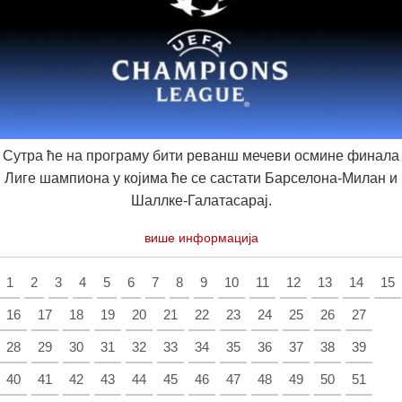
Сутра ће на програму бити реванш мечеви осмине финала
Лиге шампиона у којима ће се састати Барселона-Милан и
Шаллке-Галатасарај.
више информација
1
2
3
4
5
6
7
8
9
10
11
12
13
14
15
16
17
18
19
20
21
22
23
24
25
26
27
28
29
30
31
32
33
34
35
36
37
38
39
40
41
42
43
44
45
46
47
48
49
50
51