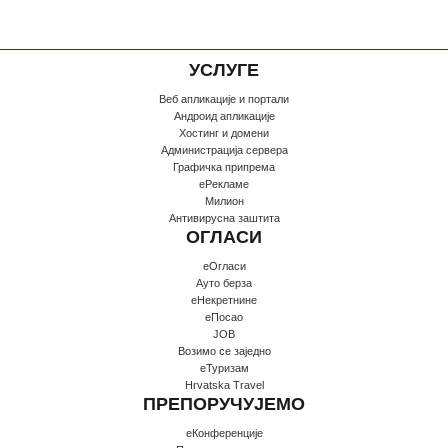
УСЛУГЕ
Веб апликације и портали
Андроид апликације
Хостинг и домени
Администрација сервера
Графичка припрема
еРекламе
Милион
Антивирусна заштита
ОГЛАСИ
еОгласи
Ауто берза
еНекретнине
еПосао
JOB
Возимо се заједно
еТуризам
Hrvatska Travel
ПРЕПОРУЧУЈЕМО
еКонференције