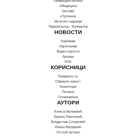
Привредни каталог
еМедицина
Заставе
еТрговина
Музички садржаји
Ћирилизатор - Конвертор
НОВОСТИ
Најновије
Најчитаније
Видео новости
Архива
RSS
КОРИСНИЦИ
Пријавите се
Oбјавите новост
Коментари
Питања
Оглашавање
АУТОРИ
Алекса Милојевић
Бранко Ракочевић
Владислав Сотировић
Ивана Матијевић
Остали аутори