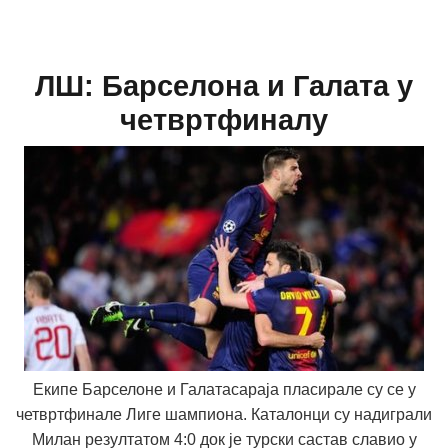
ЛШ: Бaрселона и Галата у
четвртфиналу
Екипе Барселоне и Галатасараја пласирале су се у
четвртфинале Лиге шампиона. Каталонци су надиграли
Милан резултатом 4:0 док је турски састав славио у