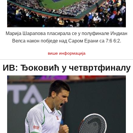
Марија Шарапова пласирала се у полуфинале Индиан
Велса након побједе над Саром Ерани са 7:6 6:2.
више информација
ИВ: Ђоковић у четвртфиналу