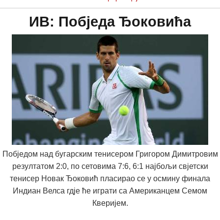
ИВ: Побједа Ђоковића
Побједом над бугарским тенисером Григором Димитровим
резултатом 2:0, по сетовима 7:6, 6:1 најбољи свјетски
тенисер Новак Ђоковић пласирао се у осмину финала
Индиан Велса гдје ће играти са Американцем Семом
Кверијем.