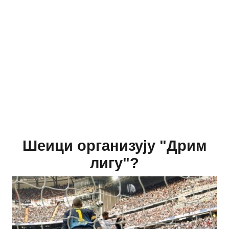
Шеици организују "Дрим
лигу"?