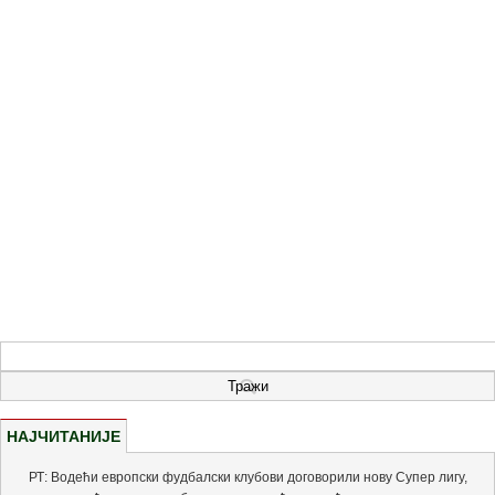
НАЈЧИТАНИЈЕ
РТ: Водећи европски фудбалски клубови договорили нову Супер лигу,