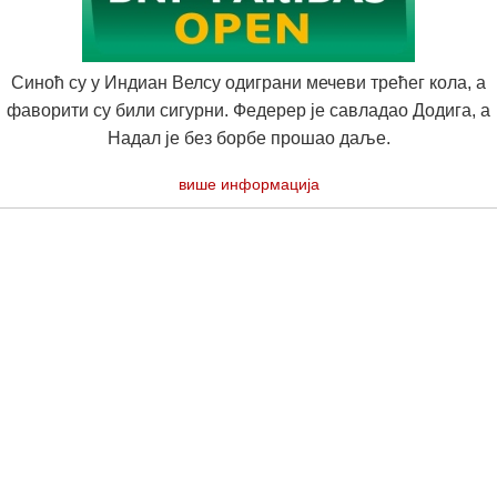
Синоћ су у Индиан Велсу одиграни мечеви трећег кола, а
фаворити су били сигурни. Федерер је савладао Додига, а
Надал је без борбе прошао даље.
више информација