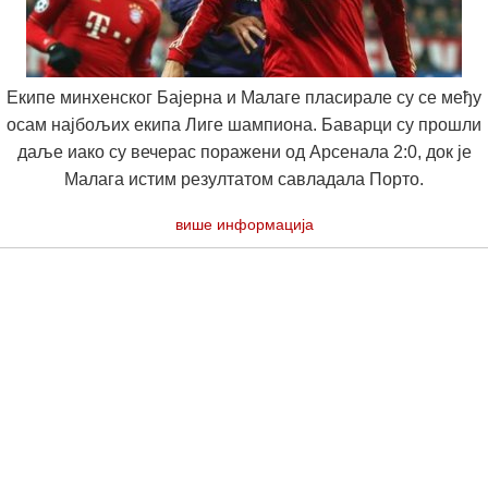
Екипе минхенског Бајерна и Малаге пласирале су се међу
осам најбољих екипа Лиге шампиона. Баварци су прошли
даље иако су вечерас поражени од Арсенала 2:0, док је
Малага истим резултатом савладала Порто.
више информација