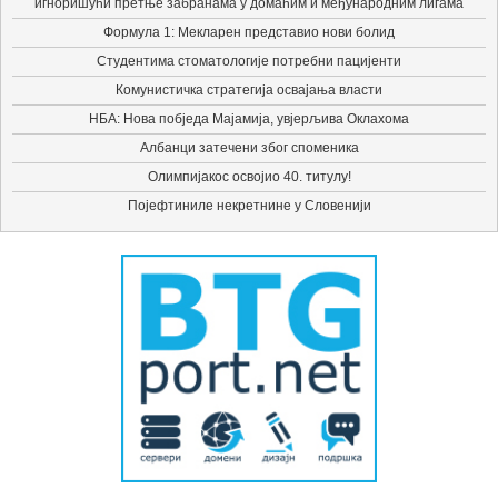
игноришући претње забранама у домаћим и међународним лигама
Формула 1: Мекларен представио нови болид
Студентима стоматологије потребни пацијенти
Комунистичка стратегија освајања власти
НБА: Нова побједа Мајамија, увјерљива Оклахома
Албанци затечени због споменика
Олимпијакос освојио 40. титулу!
Појефтиниле некретнине у Словенији