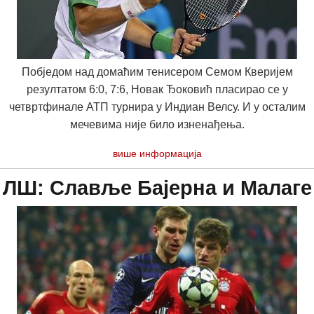
Побједом над домаћим тенисером Семом Кверијем
резултатом 6:0, 7:6, Новак Ђоковић пласирао се у
четвртфинале АТП турнира у Индиан Велсу. И у осталим
мечевима није било изненађења.
више информација
ЛШ: Славље Бајерна и Малаге