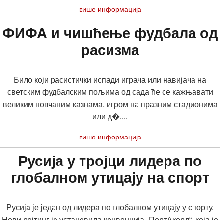
више информација
ФИФА и чишћење фудбала од
расизма
Било који расистички испади играча или навијача на
светским фудбалским пољима од сада ће се кажњавати
великим новчаним казнама, игром на празним стадионима
или д�....
више информација
Русија у тројци лидера по
глобалном утицају на спорт
Русија је један од лидера по глобалном утицају у спорту.
Нови рејтинг је установила конвенција „ПортАкорд“, која је