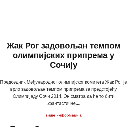
Жак Рог задовољан темпом
олимпијских припрема у
Сочију
Председник Међународног олимпијског комитета Жак Рог је
врло задовољан темпом припрема за предстојећу
Олимпијаду Сочи 2014. Он сматра да ће то бити
„фантастичне....
више информација