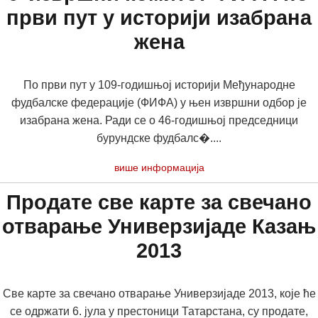
први пут у историји изабрана
жена
По први пут у 109-годишњој историји Међународне
фудбалске федерације (ФИФА) у њен извршни одбор је
изабрана жена. Ради се о 46-годишњој председници
бурундске фудбалс�....
више информација
Продате све карте за свечано
отварање Универзијаде Казањ
2013
Све карте за свечано отварање Универзијаде 2013, које ће
се одржати 6. јула у престоници Татарстана, су продате,