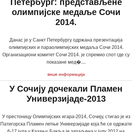
Петербург: представљене
олимпијске медаље Сочи
2014.
Данас је у Санкт Петербургу одржана презентација
олимпијских и параолимпијских медаља Сочи 2014.
Организациони комитет Сочи 2014. је спремио спот где су
показане мед�....
више информација
У Сочију дочекали Пламен
Универзијаде-2013
У престоницу Олимпијских игара-2014, Сочију, стигао је из
Патигорска Пламен летње Универзијаде која ће се одржати
6-17 јула у Казању. Бакља је запаљена у јулу 2012 на