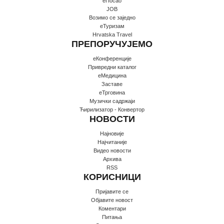
еПосао
JOB
Возимо се заједно
еТуризам
Hrvatska Travel
ПРЕПОРУЧУЈЕМО
еКонференције
Привредни каталог
еМедицина
Заставе
еТрговина
Музички садржаји
Ћирилизатор - Конвертор
НОВОСТИ
Најновије
Најчитаније
Видео новости
Архива
RSS
КОРИСНИЦИ
Пријавите се
Oбјавите новост
Коментари
Питања