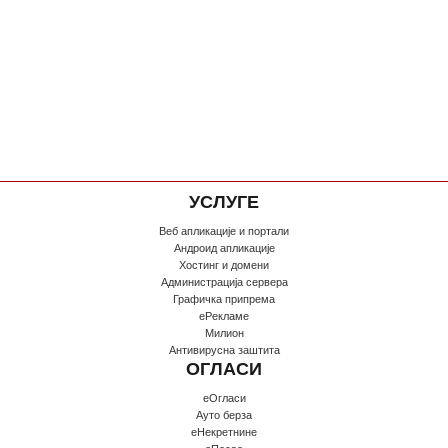
УСЛУГЕ
Веб апликације и портали
Андроид апликације
Хостинг и домени
Администрација сервера
Графичка припрема
еРекламе
Милион
Антивирусна заштита
ОГЛАСИ
еОгласи
Ауто берза
еНекретнине