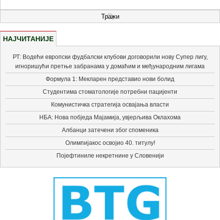
НАЈЧИТАНИЈЕ
РТ: Водећи европски фудбалски клубови договорили нову Супер лигу,
игноришући претње забранама у домаћим и међународним лигама
Формула 1: Мекларен представио нови болид
Студентима стоматологије потребни пацијенти
Комунистичка стратегија освајања власти
НБА: Нова побједа Мајамија, увјерљива Оклахома
Албанци затечени због споменика
Олимпијакос освојио 40. титулу!
Појефтиниле некретнине у Словенији