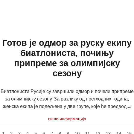
Готов је одмор за руску екипу
биатлониста, почињу
припреме за олимпијску
сезону
Биатлонисти Русије су завршили одмор и почели припреме
за олимпијску сезону. За разлику од претходних година,
женска екипа је подељена у две групе, које ће предвод....
више информација
1
2
3
4
5
6
7
8
9
10
11
12
13
14
15