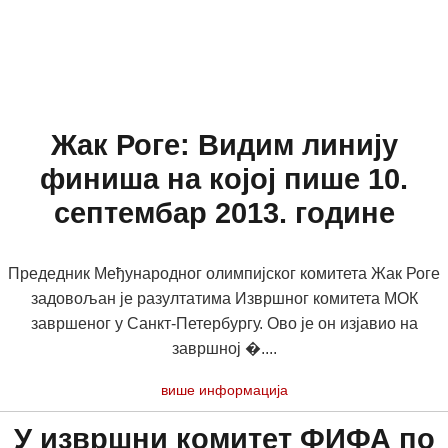
Жак Роге: Видим линију
финиша на којој пише 10.
септембар 2013. године
Предедник Међународног олимпијског комитета Жак Роге
задовољан је разултатима Извршног комитета МОК
завршеног у Санкт-Петербургу. Ово је он изјавио на
завршној �....
више информација
У извршни комитет ФИФА по