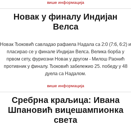
више информација
Новак у финалу Индијан
Велса
Новак Ђоковић савладао рафаела Надала са 2:0 (7:6, 6:2) и
пласирао се у финале Индијан Велса. Велика борба у
првом сету, фуриозни Новак у другом - Милош Раонић
противник у финалу. Ђоковић забележио 25. победу у 48
дуела са Надалом.
више информација
Сребрна краљица: Ивана
Шпановић вицешампионка
света