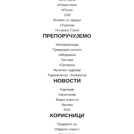
еНекретнине
еПосао
JOB
Возимо се заједно
еТуризам
Hrvatska Travel
ПРЕПОРУЧУЈЕМО
еКонференције
Привредни каталог
еМедицина
Заставе
еТрговина
Музички садржаји
Ћирилизатор - Конвертор
НОВОСТИ
Најновије
Најчитаније
Видео новости
Архива
RSS
КОРИСНИЦИ
Пријавите се
Oбјавите новост