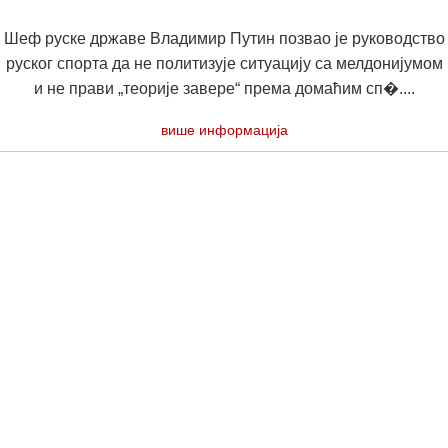
Шеф руске државе Владимир Путин позвао је руководство
руског спорта да не политизује ситуацију са мелдонијумом
и не прави „теорије завере“ према домаћим сп�....
више информација