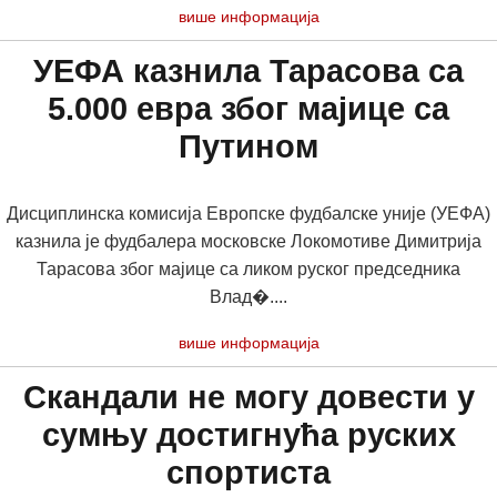
више информација
УЕФА казнила Тарасова са
5.000 евра због мајице са
Путином
Дисциплинска комисија Европске фудбалске уније (УЕФА)
казнила је фудбалера московске Локомотиве Димитрија
Тарасова због мајице са ликом руског председника
Влад�....
више информација
Скандали не могу довести у
сумњу достигнућа руских
спортиста