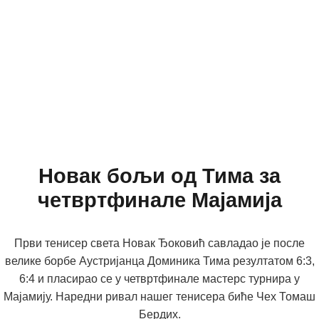
Новак бољи од Тима за
четвртфинале Мајамија
Први тенисер света Новак Ђоковић савладао је после
велике борбе Аустријанца Доминика Тима резултатом 6:3,
6:4 и пласирао се у четвртфинале мастерс турнира у
Мајамију. Наредни ривал нашег тенисера биће Чех Томаш
Бердих.