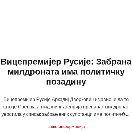
Вицепремијер Русије: Забрана
милдроната има политичку
позадину
Вицепремијер Русије Аркадиј Дворкович изјавио је да то
што је Светска антидопинг агенција препарат милдронат
уврстила у списак забрањених супстанци има политич�....
више информација