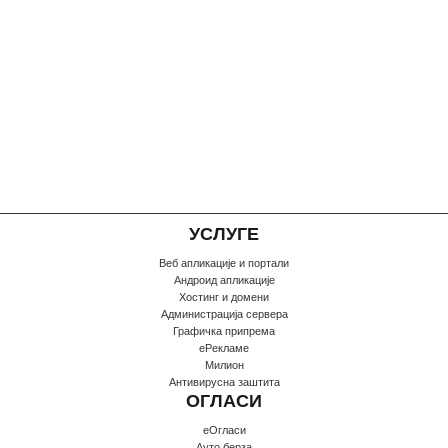
УСЛУГЕ
Веб апликације и портали
Андроид апликације
Хостинг и домени
Администрација сервера
Графичка припрема
еРекламе
Милион
Антивирусна заштита
ОГЛАСИ
еОгласи
Ауто берза