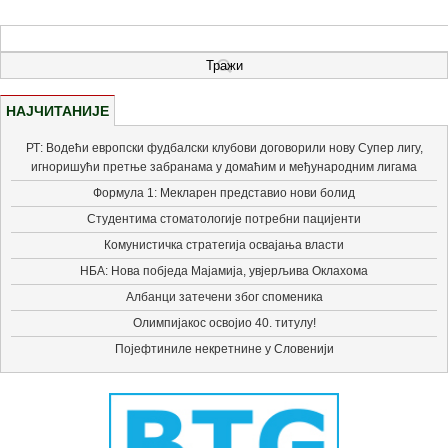
НАЈЧИТАНИЈЕ
РТ: Водећи европски фудбалски клубови договорили нову Супер лигу,
игноришући претње забранама у домаћим и међународним лигама
Формула 1: Мекларен представио нови болид
Студентима стоматологије потребни пацијенти
Комунистичка стратегија освајања власти
НБА: Нова побједа Мајамија, увјерљива Оклахома
Албанци затечени због споменика
Олимпијакос освојио 40. титулу!
Појефтиниле некретнине у Словенији