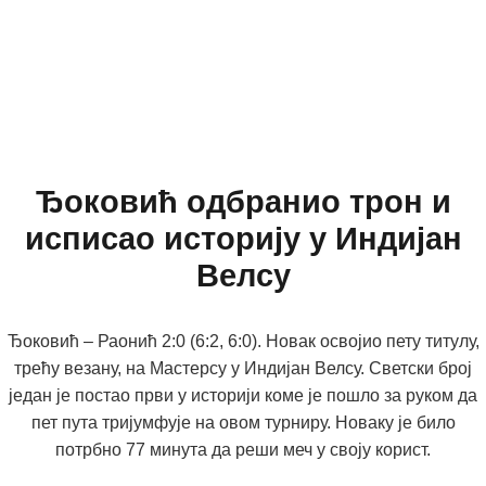
Ђоковић одбранио трон и
исписао историју у Индијан
Велсу
Ђоковић – Раонић 2:0 (6:2, 6:0). Новак освојио пету титулу,
трећу везану, на Мастерсу у Индијан Велсу. Светски број
један је постао први у историји коме је пошло за руком да
пет пута тријумфује на овом турниру. Новаку је било
потрбно 77 минута да реши меч у своју корист.