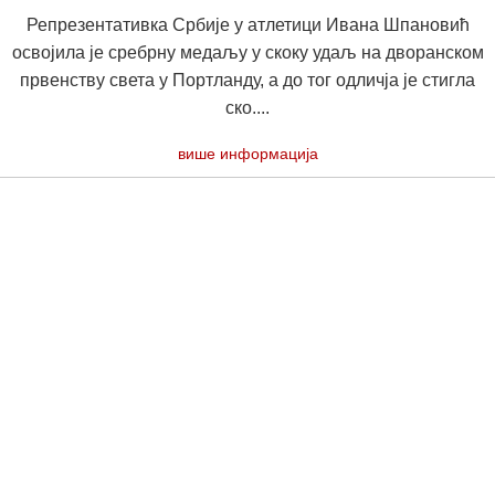
Репрезентативка Србије у атлетици Ивана Шпановић
освојила је сребрну медаљу у скоку удаљ на дворанском
првенству света у Портланду, а до тог одличја је стигла
ско....
више информација