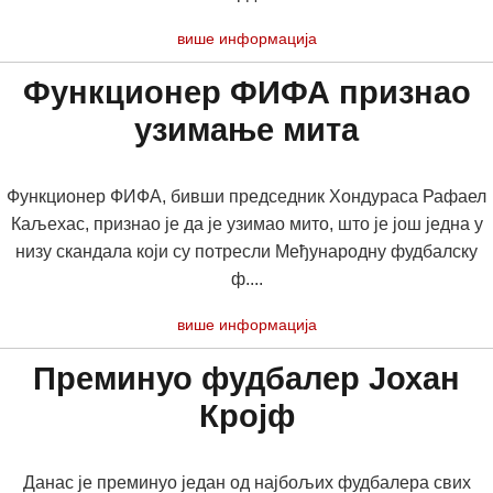
више информација
Функционер ФИФА признао
узимање мита
Функционер ФИФА, бивши председник Хондураса Рафаел
Каљехас, признао је да је узимао мито, што је још једна у
низу скандала који су потресли Међународну фудбалску
ф....
више информација
Преминуо фудбалер Јохан
Кројф
Данас је преминуо један од најбољих фудбалера свих