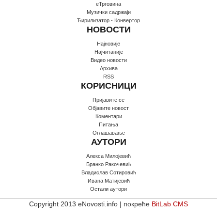
еТрговина
Музички садржаји
Ћирилизатор - Конвертор
НОВОСТИ
Најновије
Најчитаније
Видео новости
Архива
RSS
КОРИСНИЦИ
Пријавите се
Oбјавите новост
Коментари
Питања
Оглашавање
АУТОРИ
Алекса Милојевић
Бранко Ракочевић
Владислав Сотировић
Ивана Матијевић
Остали аутори
Copyright 2013 eNovosti.info | покреће
BitLab CMS