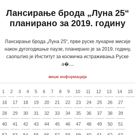
Лансирање брода „Луна 25“
планирано за 2019. годину
Лансирање брода „Луна 25“, прве руске лунарне мисије
након дугогодишње паузе, планирано је за 2019. годину,
саопштио је Институт за космичка истраживања Руске
а�....
више информација
1
2
3
4
5
6
7
8
9
10
11
12
13
14
15
16
17
18
19
20
21
22
23
24
25
26
27
28
29
30
31
32
33
34
35
36
37
38
39
40
41
42
43
44
45
46
47
48
49
50
51
52
53
54
55
56
57
58
59
60
61
62
63