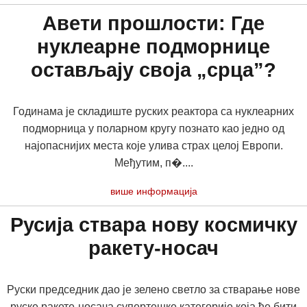
Авети прошлости: Где
нуклеарне подморнице
остављају своја „срца”?
Годинама је складиште руских реактора са нуклеарних
подморница у поларном кругу познато као једно од
најопаснијих места које улива страх целој Европи.
Међутим, п�....
више информација
Русија ствара нову космичку
ракету-носач
Руски председник дао је зелено светло за стварање нове
руске ракете-носача супертешке категорије која ће бити