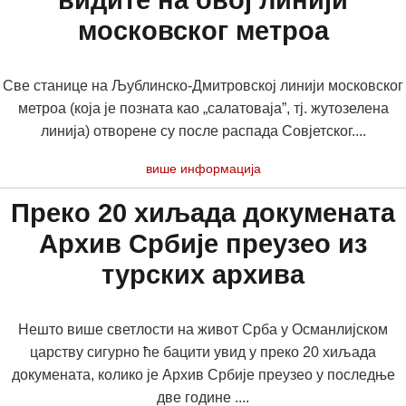
видите на овој линији
московског метроа
Све станице на Љублинско-Дмитровској линији московског
метроа (која је позната као „салатоваја”, тј. жутозелена
линија) отворене су после распада Совјетског....
више информација
Преко 20 хиљада докумената
Архив Србије преузео из
турских архива
Нешто више светлости на живот Срба у Османлијском
царству сигурно ће бацити увид у преко 20 хиљада
докумената, колико је Архив Србије преузео у последње
две године ....