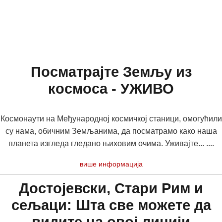
Посматрајте Земљу из
космоса - УЖИВО
Космонаути на Међународној космичкој станици, омогућили
су нама, обичним Земљанима, да посматрамо како наша
планета изгледа гледано њиховим очима. Уживајте... ....
више информација
Достојевски, Стари Рим и
сељаци: Шта све можете да