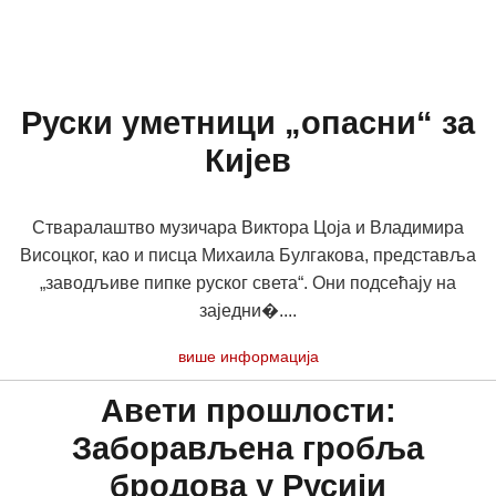
Руски уметници „опасни“ за
Кијев
Стваралаштво музичара Виктора Цоја и Владимира
Висоцког, као и писца Михаила Булгакова, представља
„заводљиве пипке руског света“. Они подсећају на
заједни�....
више информација
Авети прошлости:
Заборављена гробља
бродова у Русији