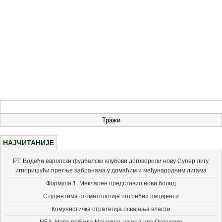
НАЈЧИТАНИЈЕ
РТ: Водећи европски фудбалски клубови договорили нову Супер лигу,
игноришући претње забранама у домаћим и међународним лигама
Формула 1: Мекларен представио нови болид
Студентима стоматологије потребни пацијенти
Комунистичка стратегија освајања власти