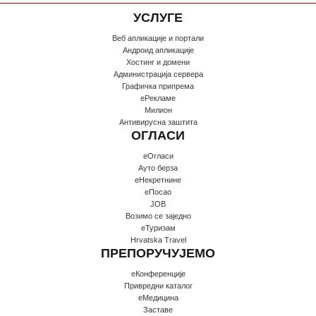
УСЛУГЕ
Веб апликације и портали
Андроид апликације
Хостинг и домени
Администрација сервера
Графичка припрема
еРекламе
Милион
Антивирусна заштита
ОГЛАСИ
еОгласи
Ауто берза
еНекретнине
еПосао
JOB
Возимо се заједно
еТуризам
Hrvatska Travel
ПРЕПОРУЧУЈЕМО
еКонференције
Привредни каталог
еМедицина
Заставе