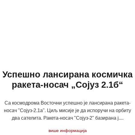
Успешно лансирана космичка
ракета-носач „Сојуз 2.1б“
Са космодрома Восточни успешно је лансирана ракета-
носач "Сојуз-2.1а". Циљ мисије је да испоручи на орбиту
два сателита. Ракета-носач "Сојуз-2" базирана ј....
више информација