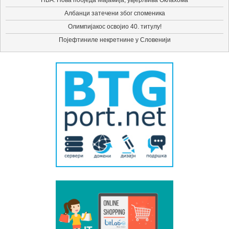
НБА: Нова побједа Мајамија, увјерљива Оклахома
Албанци затечени због споменика
Олимпијакос освојио 40. титулу!
Појефтиниле некретнине у Словенији