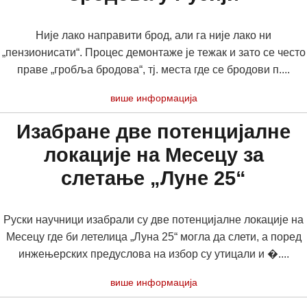
Није лако направити брод, али га није лако ни
„пензионисати“. Процес демонтаже је тежак и зато се често
праве „гробља бродова“, тј. места где се бродови п....
више информација
Изабране две потенцијалне
локације на Месецу за
слетање „Луне 25“
Руски научници изабрали су две потенцијалне локације на
Месецу где би летелица „Луна 25“ могла да слети, а поред
инжењерских предуслова на избор су утицали и �....
више информација