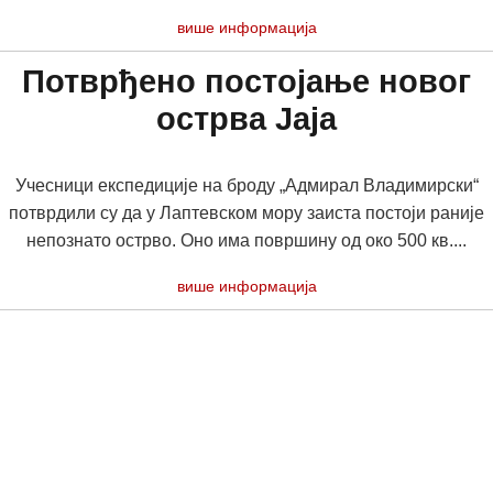
више информација
Потврђено постојање новог
острва Јаја
Учесници експедиције на броду „Адмирал Владимирски“
потврдили су да у Лаптевском мору заиста постоји раније
непознато острво. Оно има површину од око 500 кв....
више информација