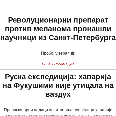
Револуционарни препарат
против меланома пронашли
научници из Санкт-Петербурга
Пробој у терапији
више информација
Руска експедиција: хаварија
на Фукушими није утицала на
ваздух
Прелиминарни подаци испитивања последица хаварије