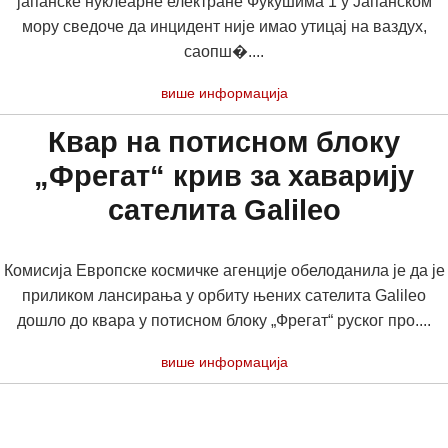
јапанске нуклеарне електране Фукушима 1 у Јапанском
мору сведоче да инцидент није имао утицај на ваздух,
саопш�....
више информација
Квар на потисном блоку
„Фрегат“ крив за хаварију
сателита Galileo
Комисија Европске космичке агенције обелоданила је да је
приликом лансирања у орбиту њених сателита Galileo
дошло до квара у потисном блоку „Фрегат“ руског про....
више информација