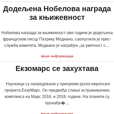
Додељена Нобелова награда
за књижевност
Нобелова награда за књижевност ове године је додељена
француском писцу Патрику Модиано, саопштила је прес-
служба комитета. Модиано је награђен „за уметност с....
више информација
Екзомарс се захухтава
Научници су напредовали у припреми руско-европског
пројекта ЕкзоМарс. Он предвиђа слање истраживачких
комплекса на Марс 2016. и 2018. године. На планети су
пронађе�....
више информација