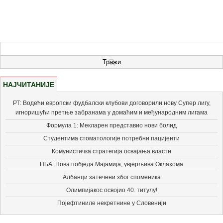
НАЈЧИТАНИЈЕ
РТ: Водећи европски фудбалски клубови договорили нову Супер лигу,
игноришући претње забранама у домаћим и међународним лигама
Формула 1: Мекларен представио нови болид
Студентима стоматологије потребни пацијенти
Комунистичка стратегија освајања власти
НБА: Нова побједа Мајамија, увјерљива Оклахома
Албанци затечени због споменика
Олимпијакос освојио 40. титулу!
Појефтиниле некретнине у Словенији