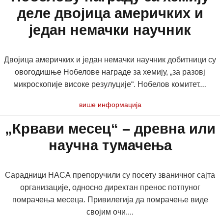
деле двојица америчких и
један немачки научник
Двојица америчких и један немачки научник добитници су
овогодишње Нобелове награде за хемију, „за разовј
микроскопије високе резулуције“. Нобелов комитет....
више информација
„Крвави месец“ – древна или
научна тумачења
Сарадници НАСА препоручили су посету званичног сајта
организације, односно директан пренос потпуног
помрачења месеца. Привилегија да помрачење виде
својим очи....