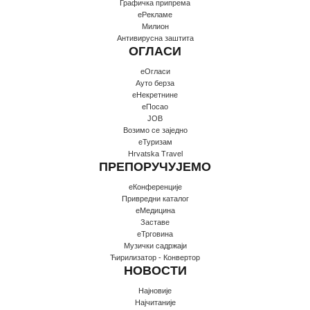
Графичка припрема
еРекламе
Милион
Антивирусна заштита
ОГЛАСИ
еОгласи
Ауто берза
еНекретнине
еПосао
JOB
Возимо се заједно
еТуризам
Hrvatska Travel
ПРЕПОРУЧУЈЕМО
еКонференције
Привредни каталог
еМедицина
Заставе
еТрговина
Музички садржаји
Ћирилизатор - Конвертор
НОВОСТИ
Најновије
Најчитаније