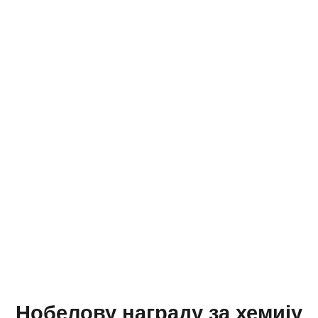
Нобелову награду за хемију