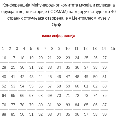
Конференција Међународног комитета музеја и колекција
оружја и војне историје (ICOMAM) на којој учествује око 40
страних стручњака отворена је у Централном музеју
Ор�....
више информација
1
2
3
4
5
6
7
8
9
10
11
12
13
14
15
16
17
18
19
20
21
22
23
24
25
26
27
28
29
30
31
32
33
34
35
36
37
38
39
40
41
42
43
44
45
46
47
48
49
50
51
52
53
54
55
56
57
58
59
60
61
62
63
64
65
66
67
68
69
70
71
72
73
74
75
76
77
78
79
80
81
82
83
84
85
86
87
88
89
90
91
92
93
94
95
96
97
98
99