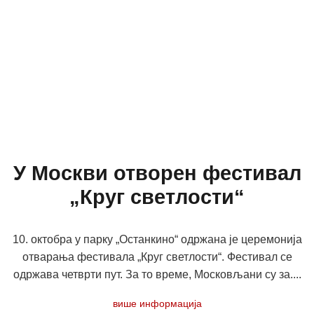
У Москви отворен фестивал
„Круг светлости“
10. октобра у парку „Останкино“ одржана је церемонија
отварања фестивала „Круг светлости“. Фестивал се
одржава четврти пут. За то време, Московљани су за....
више информација