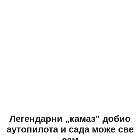
Легендарни „камаз” добио
аутопилота и сада може све