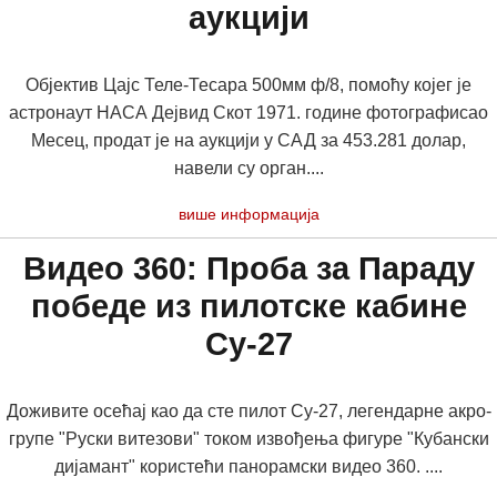
аукцији
Објектив Цајс Теле-Тесара 500мм ф/8, помоћу којег је
астронаут НАСА Дејвид Скот 1971. године фотографисао
Месец, продат је на аукцији у САД за 453.281 долар,
навели су орган....
више информација
Видео 360: Проба за Параду
победе из пилотске кабине
Су-27
Доживите осећај као да сте пилот Су-27, легендарне акро-
групе "Руски витезови" током извођења фигуре "Кубански
дијамант" користећи панорамски видео 360. ....