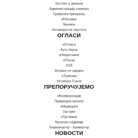
Хостинг и домени
Администрација сервера
Графичка припрема
еРекламе
Милион
Антивирусна заштита
ОГЛАСИ
еОгласи
Ауто берза
еНекретнине
еПосао
JOB
Возимо се заједно
еТуризам
Hrvatska Travel
ПРЕПОРУЧУЈЕМО
еКонференције
Привредни каталог
еМедицина
Заставе
еТрговина
Музички садржаји
Ћирилизатор - Конвертор
НОВОСТИ