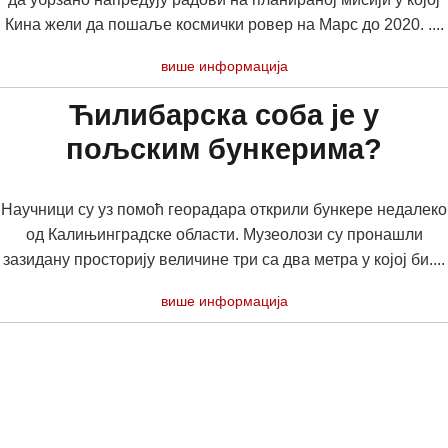
Кина жели да пошаље космички ровер на Марс до 2020. ....
више информација
Ћилибарска соба је у
пољским бункерима?
Научници су уз помоћ георадара открили бункере недалеко
од Калињинградске области. Музеолози су пронашли
зазидану просторију величине три са два метра у којој би....
више информација