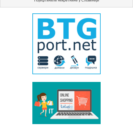
Појефтиниле некретнине у Словенији