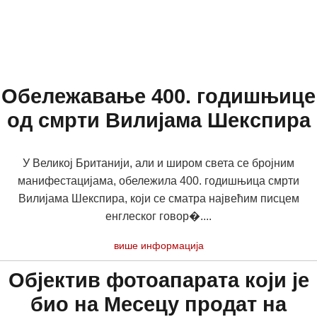
Обележавање 400. годишњице
од смрти Вилијама Шекспира
У Великој Британији, али и широм света се бројним
манифестацијама, обележила 400. годишњица смрти
Вилијама Шекспира, који се сматра највећим писцем
енглеског говор�....
више информација
Објектив фотоапарата који је
био на Месецу продат на