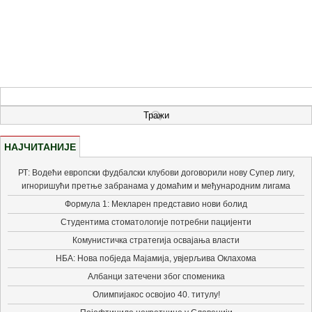
НАЈЧИТАНИЈЕ
РТ: Водећи европски фудбалски клубови договорили нову Супер лигу,
игноришући претње забранама у домаћим и међународним лигама
Формула 1: Мекларен представио нови болид
Студентима стоматологије потребни пацијенти
Комунистичка стратегија освајања власти
НБА: Нова побједа Мајамија, увјерљива Оклахома
Албанци затечени због споменика
Олимпијакос освојио 40. титулу!