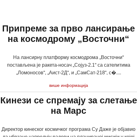
Припреме за прво лансирање
на космодрому „Восточни“
На лансирну платформу космодрома „Восточни“
постављена је ракета-носач „Сојуз-2.1“ са сателитима
„Ломоносов“, „Аист-2Д“, и „СамСат-218“, с�....
више информација
Кинези се спремају за слетање
на Марс
Директор кинеског космичког програма Су Даже је објавио
да убрзано напредују радови на планираној мисији у којој