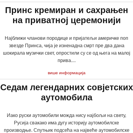
Принс кремиран и сахрањен
на приватној церемонији
Најближи чланови породице и пријатељи америчке поп
звезде Принса, чија је изненадна смрт пре два дана
шокирала музички свет, опростили су се од њега на малој
прива....
више информација
Седам легендарних совјетских
аутомобила
Иако руски аутомобили можда нису најбољи на свету,
Русија свакако има дугу историју аутомобилске
производње. Спутњик подсећа на највеће аутомобилске