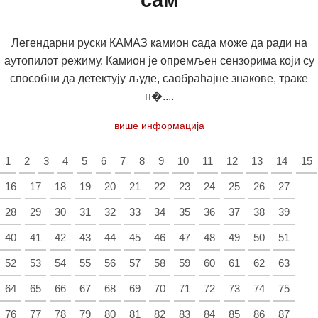
сам
Легендарни руски КАМАЗ камион сада може да ради на
аутопилот режиму. Камион је опремљен сензорима који су
способни да детектују људе, саобраћајне знакове, траке
н�....
више информација
1
2
3
4
5
6
7
8
9
10
11
12
13
14
15
16
17
18
19
20
21
22
23
24
25
26
27
28
29
30
31
32
33
34
35
36
37
38
39
40
41
42
43
44
45
46
47
48
49
50
51
52
53
54
55
56
57
58
59
60
61
62
63
64
65
66
67
68
69
70
71
72
73
74
75
76
77
78
79
80
81
82
83
84
85
86
87