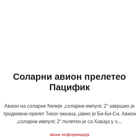
Соларни авион прелетео
Пацифик
Авион на соларне ћелије „соларни импулс 2“ завршио је
тродневни прелет Тихог океана, јавио је Би-Би-Си. Авион
„соларни импулс 2“ полетео је са Хаваја у ч....
више информација