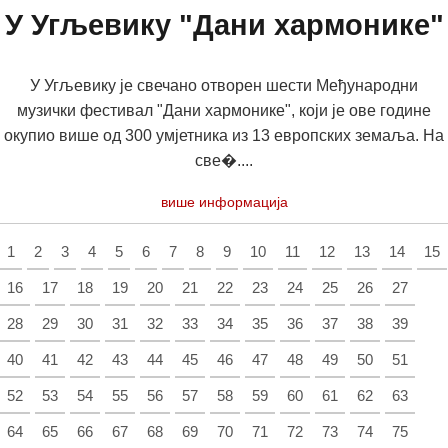
У Угљевику "Дани хармонике"
У Угљевику је свечано отворен шести Међународни
музички фестивал "Дани хармонике", који је ове године
окупио више од 300 умјетника из 13 европских земаља. На
све�....
више информација
1
2
3
4
5
6
7
8
9
10
11
12
13
14
15
16
17
18
19
20
21
22
23
24
25
26
27
28
29
30
31
32
33
34
35
36
37
38
39
40
41
42
43
44
45
46
47
48
49
50
51
52
53
54
55
56
57
58
59
60
61
62
63
64
65
66
67
68
69
70
71
72
73
74
75