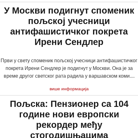
У Москви подигнут споменик
пољској учесници
антифашистичког покрета
Ирени Сендлер
Први у свету споменик пољској учесници антифашистичког
покрета Ирени Сендлер је подигнут у Москви. Она је за
време другог светског рата радила у варшавском коми....
више информација
Пољска: Пензионер са 104
године нови европски
рекордер међу
стогодишњацима