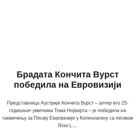
Брадата Кончита Вурст
победила на Евровизији
Представница Аустрије Кончита Вурст – алтер его 25-
годишњег уметника Тома Нојвирта – је победила на
такмичењу за Песму Евровизије у Копенхагену са песмом
Rise L....