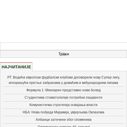
НАЈЧИТАНИЈЕ
РТ: Водећи европски фудбалски клубови договорили нову Супер лигу,
игноришући претње забранама у домаћим и међународним лигама
Формула 1: Мекларен представио нови болид
Студентима стоматологије потребни пацијенти
Комунистичка стратегија освајања власти
НБА: Нова побједа Мајамија, увјерљива Оклахома
Албанци затечени због споменика