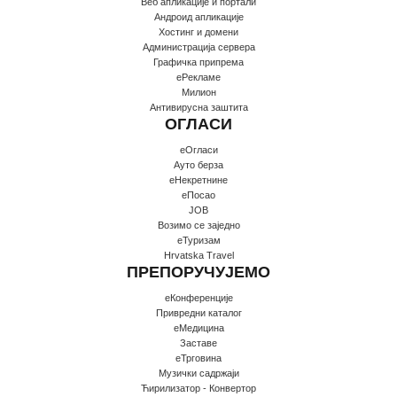
Веб апликације и портали
Андроид апликације
Хостинг и домени
Администрација сервера
Графичка припрема
еРекламе
Милион
Антивирусна заштита
ОГЛАСИ
еОгласи
Ауто берза
еНекретнине
еПосао
JOB
Возимо се заједно
еТуризам
Hrvatska Travel
ПРЕПОРУЧУЈЕМО
еКонференције
Привредни каталог
еМедицина
Заставе
еТрговина
Музички садржаји
Ћирилизатор - Конвертор