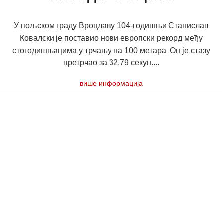
У пољском граду Вроцлаву 104-годишњи Станислав
Ковалски је поставио нови европски рекорд међу
стогодишњацима у трчању на 100 метара. Он је стазу
претрчао за 32,79 секун....
више информација