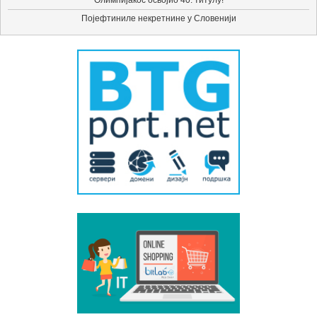
Олимпијакос освојио 40. титулу!
Појефтиниле некретнине у Словенији