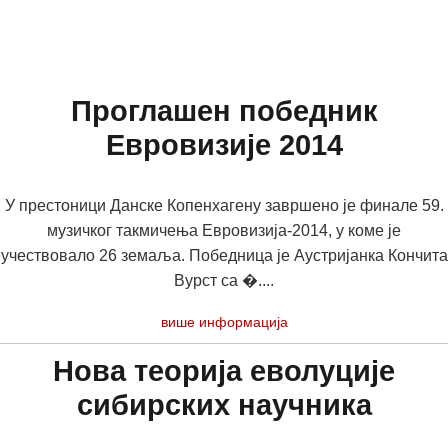
Проглашен победник
Евровизије 2014
У престоници Данске Копенхагену завршено је финале 59.
музичког такмичења Евровизија-2014, у коме је
учествовало 26 земаља. Победница је Аустријанка Кончита
Вурст са �....
више информација
Нова теорија еволуције
сибирских научника