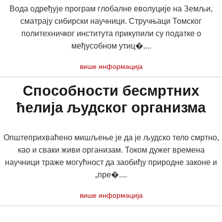
Вода одређује програм глобалне еволуције на Земљи,
сматрају сибирски научници. Стручњаци Томског
политехничког института прикупили су податке о
међусобном утиц�....
више информација
Способности бесмртних
ћелија људског организма
Општеприхваћено мишљење је да је људско тело смртно,
као и сваки живи организам. Током дужег времена
научници траже могућност да заобиђу природне законе и
„пре�....
више информација