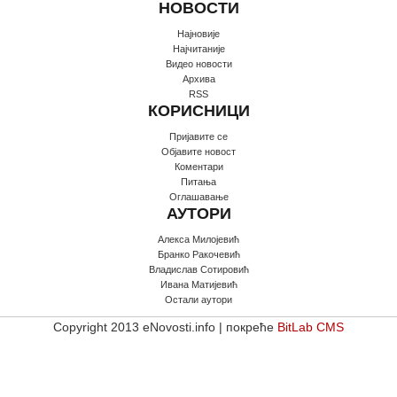
НОВОСТИ
Најновије
Најчитаније
Видео новости
Архива
RSS
КОРИСНИЦИ
Пријавите се
Oбјавите новост
Коментари
Питања
Оглашавање
АУТОРИ
Алекса Милојевић
Бранко Ракочевић
Владислав Сотировић
Ивана Матијевић
Остали аутори
Copyright 2013 eNovosti.info | покреће
BitLab CMS