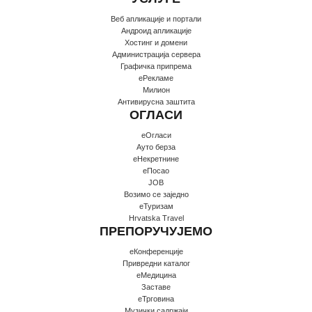
Веб апликације и портали
Андроид апликације
Хостинг и домени
Администрација сервера
Графичка припрема
еРекламе
Милион
Антивирусна заштита
ОГЛАСИ
еОгласи
Ауто берза
еНекретнине
еПосао
JOB
Возимо се заједно
еТуризам
Hrvatska Travel
ПРЕПОРУЧУЈЕМО
еКонференције
Привредни каталог
еМедицина
Заставе
еТрговина
Музички садржаји