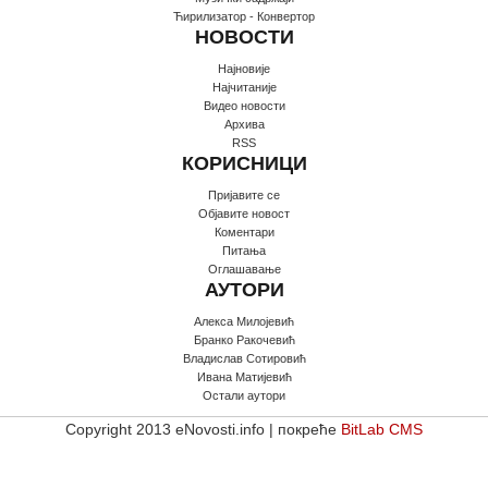
Ћирилизатор - Конвертор
НОВОСТИ
Најновије
Најчитаније
Видео новости
Архива
RSS
КОРИСНИЦИ
Пријавите се
Oбјавите новост
Коментари
Питања
Оглашавање
АУТОРИ
Алекса Милојевић
Бранко Ракочевић
Владислав Сотировић
Ивана Матијевић
Остали аутори
Copyright 2013 eNovosti.info | покреће
BitLab CMS