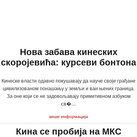
Нова забава кинеских
скоројевића: курсеви бонтона
Кинеске власти одавно покушавају да науче своје грађане
цивилизованом понашању у земљи и ван њених граница.
За оне који се не задовољавају примитивном азбуком
св�....
више информација
Кина се пробија на МКС