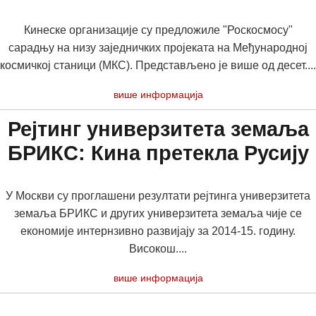
Кинеске организације су предложиле "Роскосмосу"
сарадњу на низу заједничких пројеката на Међународној
космичкој станици (МКС). Представљено је више од десет....
више информација
Рејтинг универзитета земаља
БРИКС: Кина претекла Русију
У Москви су проглашени резултати рејтинга универзитета
земаља БРИКС и других универзитета земаља чије се
економије интернзивно развијају за 2014-15. годину.
Високош....
више информација