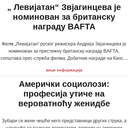
„ Левијатан“ Звјагинцева је
номинован за британску
награду BAFTA
Филм „Левијатан“ руског режисера Андреја Звјагинцева је
номинован за престижну британску награду BAFTA,
сопштава прес-служба филма. Добитник награде на Канс....
више информација
Амерички социолози:
професија утиче на
вероватноћу женидбе
Зубари се жене чешће него представници других струка, а
најчешће се разводе декоратери, открили су амерички