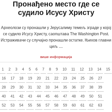
Пронађено место где се
судило Исусу Христу
Археолози су пронашли у Јерусалиму темељ зграде у којој
се судило Исусу Христу, саопштава The Washington Post.
Истраживачи су случајно пронашли остатке. Њихов главни
циљ ....
више информација
1
2
3
4
5
6
7
8
9
10
11
12
13
14
15
16
17
18
19
20
21
22
23
24
25
26
27
28
29
30
31
32
33
34
35
36
37
38
39
40
41
42
43
44
45
46
47
48
49
50
51
52
53
54
55
56
57
58
59
60
61
62
63