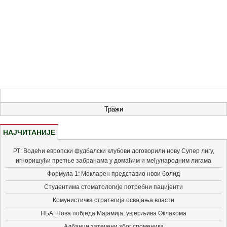
НАЈЧИТАНИЈЕ
РТ: Водећи европски фудбалски клубови договорили нову Супер лигу,
игноришући претње забранама у домаћим и међународним лигама
Формула 1: Мекларен представио нови болид
Студентима стоматологије потребни пацијенти
Комунистичка стратегија освајања власти
НБА: Нова побједа Мајамија, увјерљива Оклахома
Албанци затечени због споменика