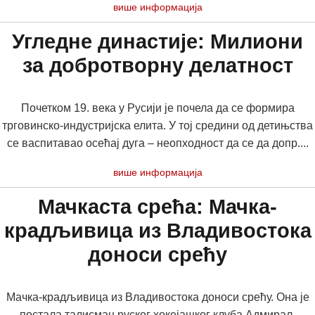
више информација
Угледне династије: Милиони
за добротворну делатност
Почетком 19. века у Русији је почела да се формира
трговинско-индустријска елита. У тој средини од детињства
се васпитавао осећај дуга – неопходност да се да допр....
више информација
Мачкаста срећа: Мачка-
крадљивица из Владивостока
доноси срећу
Мачка-крадљивица из Владивостока доноси срећу. Она је
постала талисман руског хокејашког клуба Адмирал.