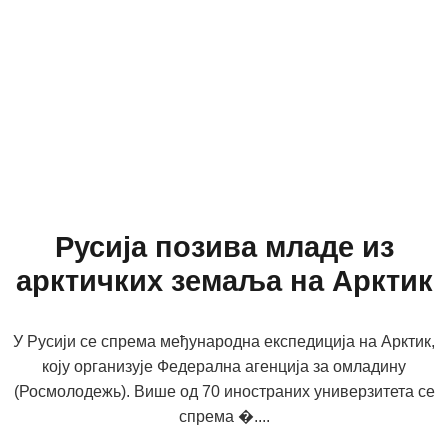
Русија позива младе из
арктичких земаља на Арктик
У Русији се спрема међународна експедиција на Арктик,
коју организује Федерална агенција за омладину
(Росмолодежь). Више од 70 иностраних универзитета се
спрема �....