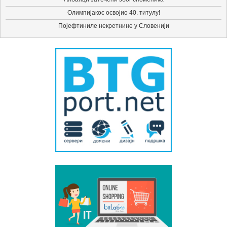
Олимпијакос освојио 40. титулу!
Појефтиниле некретнине у Словенији