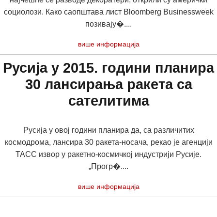
социолози. Како саопштава лист Bloomberg Businessweek
позивају�....
више информација
Русија у 2015. години планира
30 лансирања ракета са
сателитима
Русија у овој години планира да, са различитих
космодрома, лансира 30 ракета-носача, рекао је агенцији
ТАСС извор у ракетно-космичкој индустрији Русије.
„Прогр�....
више информација