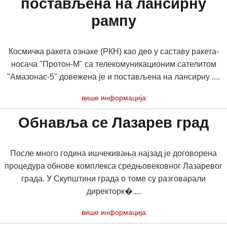
постављена на лансирну
рампу
Космичка ракета ознаке (РКН) као део у саставу ракета-
носача "Протон-М" са телекомуникационим сателитом
"Амазонас-5" довежена је и постављена на лансирну ....
више информација
Обнавља се Лазарев град
После много година ишчекивања најзад је договорена
процедура обнове комплекса средњовековног Лазаревог
града. У Скупштини града о томе су разговарали
директорк�....
више информација