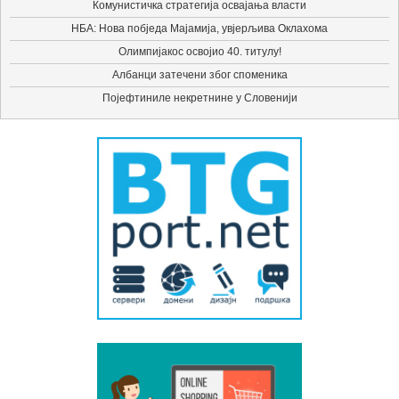
Комунистичка стратегија освајања власти
НБА: Нова побједа Мајамија, увјерљива Оклахома
Олимпијакос освојио 40. титулу!
Албанци затечени због споменика
Појефтиниле некретнине у Словенији