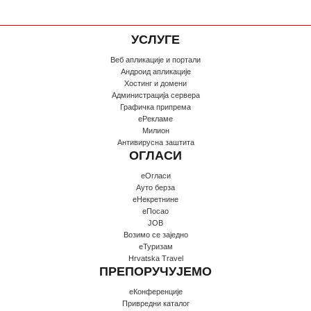
УСЛУГЕ
Веб апликације и портали
Андроид апликације
Хостинг и домени
Администрација сервера
Графичка припрема
еРекламе
Милион
Антивирусна заштита
ОГЛАСИ
еОгласи
Ауто берза
еНекретнине
еПосао
JOB
Возимо се заједно
еТуризам
Hrvatska Travel
ПРЕПОРУЧУЈЕМО
еКонференције
Привредни каталог