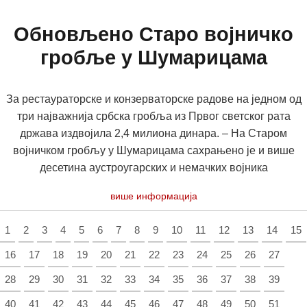
Обновљено Старо војничко
гробље у Шумарицама
За рестаураторске и конзерваторске радове на једном од
три најважнија србска гробља из Првог светског рата
држава издвојила 2,4 милиона динара. – На Старом
војничком гробљу у Шумарицама сахрањено је и више
десетина аустроугарских и немачких војника
више информација
1
2
3
4
5
6
7
8
9
10
11
12
13
14
15
16
17
18
19
20
21
22
23
24
25
26
27
28
29
30
31
32
33
34
35
36
37
38
39
40
41
42
43
44
45
46
47
48
49
50
51