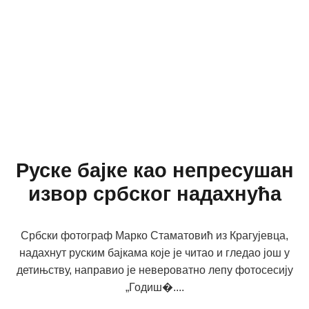
Руске бајке као непресушан
извор србског надахнућа
Србски фотограф Марко Стаматовић из Крагујевца,
надахнут руским бајкама које је читао и гледао још у
детињству, направио је невероватно лепу фотосесију
„Годиш�....