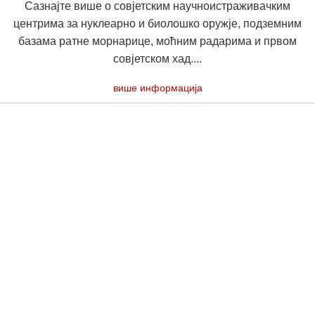
Сазнајте више о совјетским научноистраживачким
центрима за нуклеарно и биолошко оружје, подземним
базама ратне морнарице, моћним радарима и првом
совјетском хад....
више информација