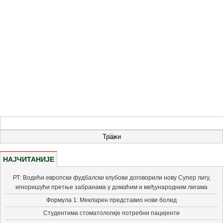
НАЈЧИТАНИЈЕ
РТ: Водећи европски фудбалски клубови договорили нову Супер лигу,
игноришући претње забранама у домаћим и међународним лигама
Формула 1: Мекларен представио нови болид
Студентима стоматологије потребни пацијенти