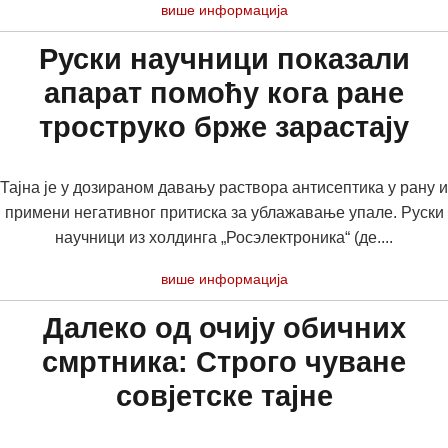
више информација
Руски научници показали
апарат помоћу кога ране
троструко брже зарастају
Тајна је у дозираном давању раствора антисептика у рану и
примени негативног притиска за ублажавање упале. Руски
научници из холдинга „Росэлектроника“ (де....
више информација
Далеко од очију обичних
смртника: Строго чуване
совјетске тајне