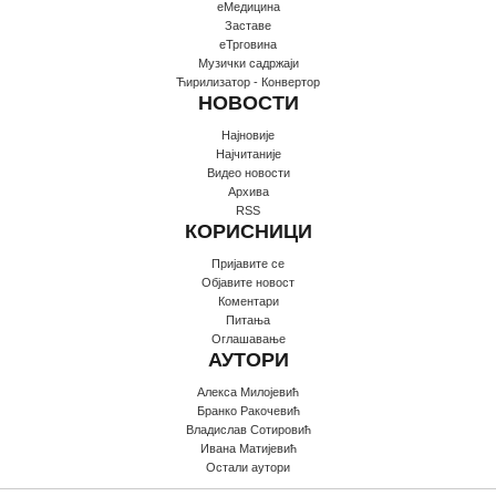
еМедицина
Заставе
еТрговина
Музички садржаји
Ћирилизатор - Конвертор
НОВОСТИ
Најновије
Најчитаније
Видео новости
Архива
RSS
КОРИСНИЦИ
Пријавите се
Oбјавите новост
Коментари
Питања
Оглашавање
АУТОРИ
Алекса Милојевић
Бранко Ракочевић
Владислав Сотировић
Ивана Матијевић
Остали аутори