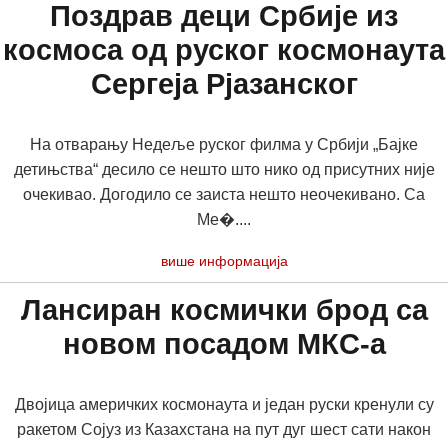
Поздрав деци Србије из
космоса од руског космонаута
Сергеја Рјазанског
На отварању Недеље руског филма у Србији „Бајке
детињства“ десило се нешто што нико од присутних није
очекивао. Догодило се заиста нешто неочекивано. Са
Ме�....
више информација
Лансиран космички брод са
новом посадом МКС-а
Двојица америчких космонаута и један руски кренули су
ракетом Сојуз из Казахстана на пут дуг шест сати након